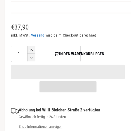
n
s
i
N
€37,90
c
o
inkl. MwSt.
Versand
wird beim Checkout berechnet
h
r
t
A
E
v
IN DEN WARENKORB LEGEN
m
n
r
V
e
a
h
z
e
r
ö
r
a
l
f
h
r
h
e
e
ü
i
l
d
n
g
r
i
g
b
P
e
e
a
M
Abholung bei
Willi-Bleicher-Straße 2
verfügbar
r
r
e
r
Gewöhnlich fertig in 24 Stunden
e
e
n
d
Shop-Informationen anzeigen
g