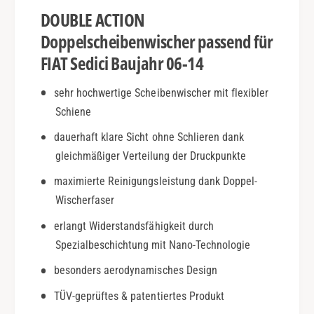
j
i
DOUBLE ACTION
.
c
0
i
Doppelscheibenwischer passend für
6
|
FIAT Sedici Baujahr 06-14
-
B
1
j
sehr hochwertige Scheibenwischer mit flexibler
4
.
|
Schiene
0
D
6
dauerhaft klare Sicht ohne Schlieren dank
o
-
u
gleichmäßiger Verteilung der Druckpunkte
1
b
4
maximierte Reinigungsleistung dank Doppel-
l
|
Wischerfaser
e
D
A
o
erlangt Widerstandsfähigkeit durch
c
u
Spezialbeschichtung mit Nano-Technologie
t
b
i
l
besonders aerodynamisches Design
o
e
n
TÜV-geprüftes & patentiertes Produkt
A
c