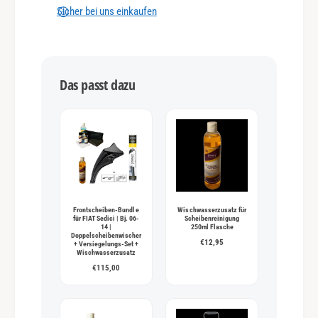
n
Sicher bei uns einkaufen
g
s
m
Das passt dazu
e
t
h
o
d
e
n
Frontscheiben-Bundle
Wischwasserzusatz für
für FIAT Sedici | Bj. 06-
Scheibenreinigung
14 |
250ml Flasche
Doppelscheibenwischer
€12,95
+ Versiegelungs-Set +
Wischwasserzusatz
€115,00