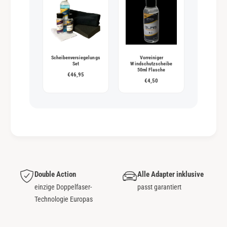
Scheibenversiegelungs
Vorreiniger
Set
Windschutzscheibe
50ml Flasche
€46,95
€4,50
Double Action
Alle Adapter inklusive
einzige Doppelfaser-
passt garantiert
Technologie Europas