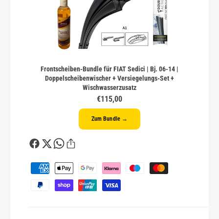
Frontscheiben-Bundle für FIAT Sedici | Bj. 06-14 |
Doppelscheibenwischer + Versiegelungs-Set +
Wischwasserzusatz
€115,00
Zum Bundle →
Z
a
h
l
u