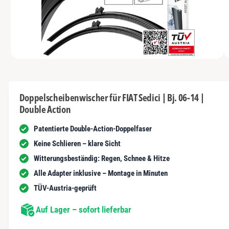
N
t
y
m
G
n
E
p
G
N
u
a
e
n
u
s
i
vo
1
M
s
c
1
/
n
2
e
n
h
d
i
d
ä
e
Doppelscheibenwischer für FIAT Sedici | Bj. 06-14 |
n
e
f
Double Action
1
r
i
t
n
Patentierte Double-Action-Doppelfaser
G
M
o
a
Keine Schlieren – klare Sicht
d
a
l
Witterungsbeständig: Regen, Schnee & Hitze
l
ö
e
Alle Adapter inklusive – Montage in Minuten
f
r
f
TÜV-Austria-geprüft
n
i
e
n
Auf Lager – sofort lieferbar
e
a