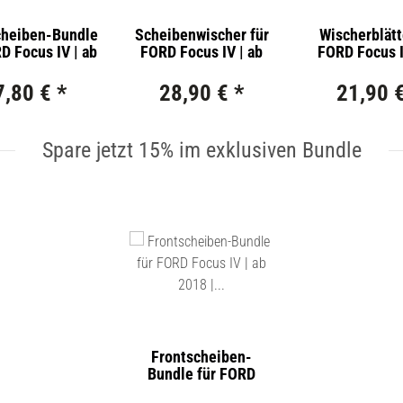
cheiben-Bundle
Scheibenwischer für
Wischerblätt
D Focus IV | ab
FORD Focus IV | ab
FORD Focus I
2018 |
2018 | Single Action
2018 | Basic A
scheibenwischer
Set für Fronts
7,80 €
*
28,90 €
*
21,90 
egelungs-Set +
Länge: 650/
wasserzusatz
Spare jetzt 15% im exklusiven Bundle
Frontscheiben-
Bundle für FORD
Focus IV | ab 2018 |