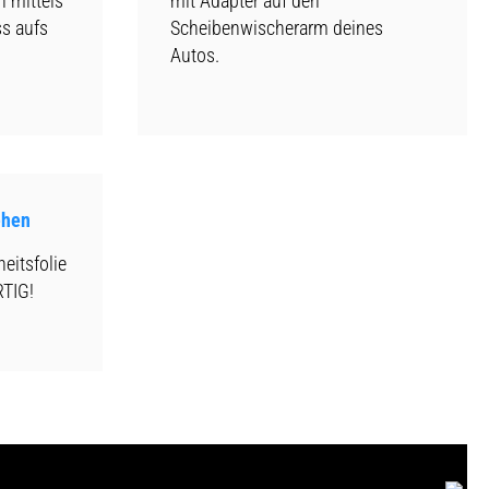
n mittels
mit Adapter auf den
ss aufs
Scheibenwischerarm deines
Autos.
ehen
eitsfolie
RTIG!