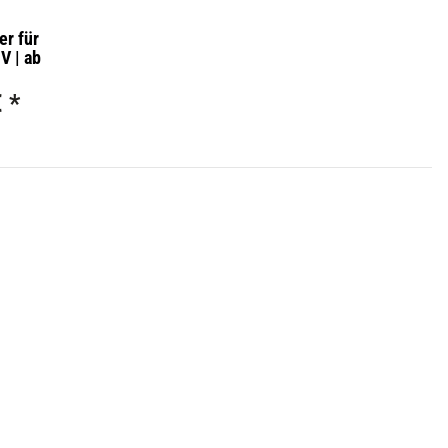
er für
V | ab
ction |
cheibe |
€
*
500mm