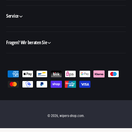
Service
Fragen? Wir beraten Sie
Z
a
h
l
u
n
© 2026,
wipers-shop.com
.
g
s