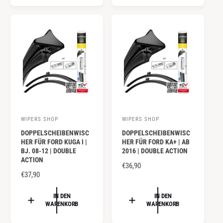
A
A
:
:
L
L
E
E
R
R
P
P
R
R
E
E
I
I
S
S
WIPERS SHOP
WIPERS SHOP
A
A
DOPPELSCHEIBENWISC
DOPPELSCHEIBENWISC
n
n
HER FÜR FORD KUGA I |
HER FÜR FORD KA+ | AB
b
b
BJ. 08-12 | DOUBLE
2016 | DOUBLE ACTION
ACTION
i
i
N
€36,90
e
N
€37,90
e
O
O
R
t
t
R
IN DEN
IN DEN
M
e
e
WARENKORB
WARENKORB
M
A
r
r
A
L