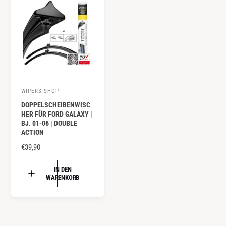
R
R
P
P
R
R
E
E
I
I
S
S
WIPERS SHOP
A
DOPPELSCHEIBENWISC
n
HER FÜR FORD GALAXY |
b
BJ. 01-06 | DOUBLE
ACTION
i
e
N
€39,90
O
t
R
IN DEN
e
WARENKORB
M
r
A
:
L
E
R