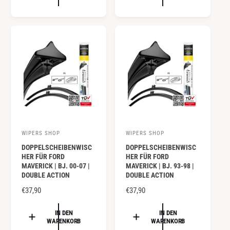
r
r
A
A
:
:
L
L
E
E
R
R
P
P
R
R
E
E
I
I
S
S
WIPERS SHOP
WIPERS SHOP
A
A
DOPPELSCHEIBENWISC
DOPPELSCHEIBENWISC
n
n
HER FÜR FORD
HER FÜR FORD
b
b
MAVERICK | BJ. 00-07 |
MAVERICK | BJ. 93-98 |
DOUBLE ACTION
DOUBLE ACTION
i
i
e
N
€37,90
e
N
€37,90
O
O
t
t
R
R
IN DEN
IN DEN
e
e
WARENKORB
WARENKORB
M
M