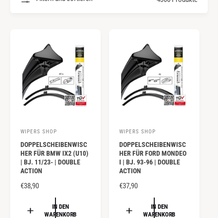
y
m
p
G
a
e
u
s
s
c
h
ä
f
t
WIPERS SHOP
WIPERS SHOP
A
A
DOPPELSCHEIBENWISC
DOPPELSCHEIBENWISC
n
n
HER FÜR BMW IX2 (U10)
HER FÜR FORD MONDEO
b
b
| BJ. 11/23- | DOUBLE
I | BJ. 93-96 | DOUBLE
ACTION
ACTION
i
i
e
N
€38,90
e
N
€37,90
O
O
t
t
R
R
IN DEN
IN DEN
e
e
WARENKORB
WARENKORB
M
M