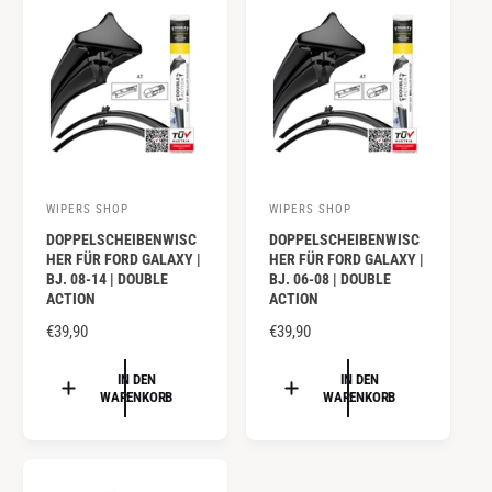
R
R
P
P
R
R
E
E
I
I
S
S
WIPERS SHOP
WIPERS SHOP
A
A
DOPPELSCHEIBENWISC
DOPPELSCHEIBENWISC
n
n
HER FÜR FORD GALAXY |
HER FÜR FORD GALAXY |
b
b
BJ. 08-14 | DOUBLE
BJ. 06-08 | DOUBLE
ACTION
ACTION
i
i
e
N
€39,90
e
N
€39,90
O
O
t
t
R
R
IN DEN
IN DEN
e
e
WARENKORB
WARENKORB
M
M
r
r
A
A
:
:
L
L
E
E