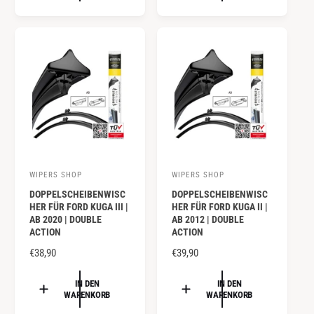
r
r
A
A
:
:
L
L
E
E
R
R
P
P
R
R
E
E
I
I
S
S
WIPERS SHOP
WIPERS SHOP
A
A
DOPPELSCHEIBENWISC
DOPPELSCHEIBENWISC
n
n
HER FÜR FORD KUGA III |
HER FÜR FORD KUGA II |
b
b
AB 2020 | DOUBLE
AB 2012 | DOUBLE
ACTION
ACTION
i
i
e
N
€38,90
e
N
€39,90
O
O
t
t
R
R
IN DEN
IN DEN
e
e
WARENKORB
WARENKORB
M
M
r
r