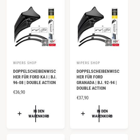
:
:
E
E
R
R
P
P
R
R
E
E
I
I
S
S
WIPERS SHOP
WIPERS SHOP
A
A
DOPPELSCHEIBENWISC
DOPPELSCHEIBENWISC
n
n
HER FÜR FORD KA I | BJ.
HER FÜR FORD
b
b
96-08 | DOUBLE ACTION
GRANADA | BJ. 92-94 |
DOUBLE ACTION
i
i
N
€36,90
e
e
N
€37,90
O
O
R
t
t
R
IN DEN
IN DEN
M
e
e
WARENKORB
WARENKORB
M
A
r
r
A
L
:
:
L
E
E