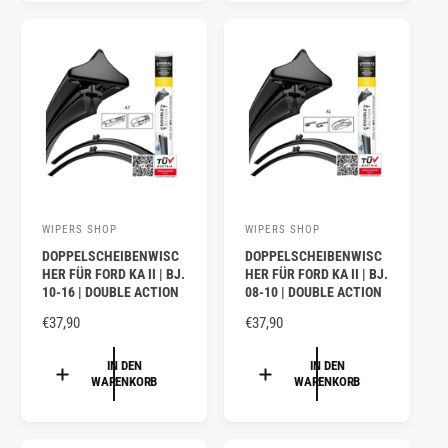
:
:
L
E
E
R
R
P
P
R
R
E
E
I
I
S
S
WIPERS SHOP
WIPERS SHOP
A
A
DOPPELSCHEIBENWISC
DOPPELSCHEIBENWISC
n
n
HER FÜR FORD KA II | BJ.
HER FÜR FORD KA II | BJ.
b
b
10-16 | DOUBLE ACTION
08-10 | DOUBLE ACTION
i
i
N
€37,90
N
€37,90
e
e
O
O
R
R
IN DEN
IN DEN
t
t
WARENKORB
WARENKORB
M
M
e
e
A
A
r
r
L
L