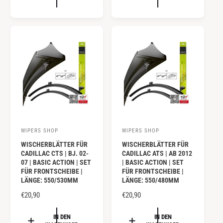
M
A
:
:
A
L
L
E
E
R
R
P
P
R
R
E
E
I
I
S
S
WIPERS SHOP
WIPERS SHOP
A
A
WISCHERBLÄTTER FÜR
WISCHERBLÄTTER FÜR
n
n
CADILLAC CTS | BJ. 02-
CADILLAC ATS | AB 2012
b
b
07 | BASIC ACTION | SET
| BASIC ACTION | SET
FÜR FRONTSCHEIBE |
FÜR FRONTSCHEIBE |
i
i
LÄNGE: 550/530MM
LÄNGE: 550/480MM
e
e
N
€20,90
N
€20,90
t
t
O
O
e
e
R
R
IN DEN
IN DEN