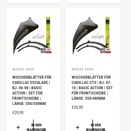
L
L
E
E
R
R
P
P
R
R
E
E
I
I
S
S
WIPERS SHOP
WIPERS SHOP
A
A
WISCHERBLÄTTER FÜR
WISCHERBLÄTTER FÜR
n
n
CADILLAC ESCALADE |
CADILLAC CTS | BJ. 07-
b
b
BJ. 06-08 | BASIC
10 | BASIC ACTION | SET
ACTION | SET FÜR
FÜR FRONTSCHEIBE |
i
i
FRONTSCHEIBE |
LÄNGE: 550/480MM
e
e
LÄNGE: 550/550MM
N
€20,90
t
t
N
€20,90
O
e
e
O
R
R
IN DEN
IN DEN
r
r
M
WARENKORB
WARENKORB