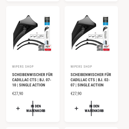
:
:
L
L
E
E
R
R
P
P
R
R
E
E
I
I
S
S
WIPERS SHOP
WIPERS SHOP
A
A
SCHEIBENWISCHER FÜR
SCHEIBENWISCHER FÜR
n
n
CADILLAC CTS | BJ. 07-
CADILLAC CTS | BJ. 02-
b
b
10 | SINGLE ACTION
07 | SINGLE ACTION
i
i
N
€27,90
N
€27,90
e
e
O
O
R
R
IN DEN
IN DEN
t
t
WARENKORB
WARENKORB
M
M
e
e
A
A
r
r
L
L