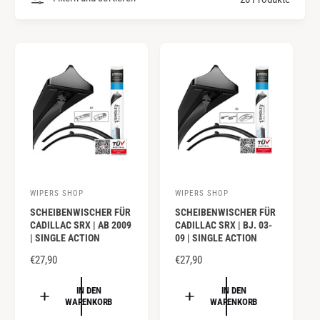
y
m
p
G
a
e
u
s
s
c
h
ä
f
t
WIPERS SHOP
WIPERS SHOP
A
A
SCHEIBENWISCHER FÜR
SCHEIBENWISCHER FÜR
n
n
CADILLAC SRX | AB 2009
CADILLAC SRX | BJ. 03-
b
b
| SINGLE ACTION
09 | SINGLE ACTION
i
i
N
€27,90
N
€27,90
e
e
O
O
R
R
IN DEN
IN DEN
t
t
WARENKORB
WARENKORB
M
M
e
e