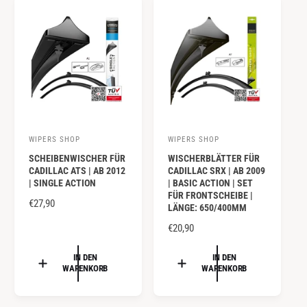
:
:
E
E
R
R
P
P
R
R
E
E
I
I
S
S
WIPERS SHOP
WIPERS SHOP
A
A
SCHEIBENWISCHER FÜR
WISCHERBLÄTTER FÜR
n
n
CADILLAC ATS | AB 2012
CADILLAC SRX | AB 2009
b
b
| SINGLE ACTION
| BASIC ACTION | SET
FÜR FRONTSCHEIBE |
i
i
N
€27,90
LÄNGE: 650/400MM
e
e
O
N
€20,90
R
t
t
O
M
e
e
R
IN DEN
IN DEN
A
WARENKORB
WARENKORB
r
r
M
L
A
:
:
E
L