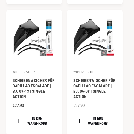
A
A
r
r
L
L
:
:
E
E
R
R
P
P
R
R
E
E
I
I
S
S
WIPERS SHOP
WIPERS SHOP
A
A
SCHEIBENWISCHER FÜR
SCHEIBENWISCHER FÜR
n
n
CADILLAC ESCALADE |
CADILLAC ESCALADE |
b
b
BJ. 09-13 | SINGLE
BJ. 06-08 | SINGLE
ACTION
ACTION
i
i
e
N
€27,90
e
N
€27,90
O
O
t
t
R
R
IN DEN
IN DEN
e
e
WARENKORB
WARENKORB
M
M
r
r
A
A