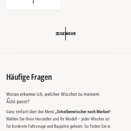
M
r
A
:
L
E
R
P
ZEIGE MEHR
R
E
I
S
Häufige Fragen
Woran erkenne ich, welcher Wischer zu meinem
Auto passt?
Ganz einfach über das Menü
„Scheibenwischer nach Marken"
:
Wählen Sie Ihren Hersteller und Ihr Modell – jeder Wischer ist
für konkrete Fahrzeuge und Baujahre gelistet. So finden Sie in