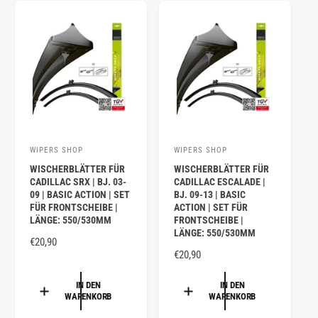
R
E
P
R
R
P
E
R
I
E
S
I
S
WIPERS SHOP
WIPERS SHOP
A
A
WISCHERBLÄTTER FÜR
WISCHERBLÄTTER FÜR
n
n
CADILLAC SRX | BJ. 03-
CADILLAC ESCALADE |
b
b
09 | BASIC ACTION | SET
BJ. 09-13 | BASIC
FÜR FRONTSCHEIBE |
ACTION | SET FÜR
i
i
LÄNGE: 550/530MM
FRONTSCHEIBE |
e
e
LÄNGE: 550/530MM
N
€20,90
t
t
N
€20,90
O
e
e
O
R
R
IN DEN
IN DEN
r
r
M
WARENKORB
WARENKORB
M
A
:
:
A