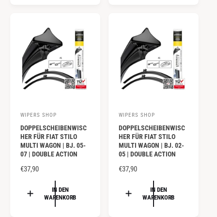
:
:
L
L
E
E
R
R
P
P
R
R
E
E
I
I
S
S
WIPERS SHOP
WIPERS SHOP
A
A
DOPPELSCHEIBENWISC
DOPPELSCHEIBENWISC
n
n
HER FÜR FIAT STILO
HER FÜR FIAT STILO
b
b
MULTI WAGON | BJ. 05-
MULTI WAGON | BJ. 02-
07 | DOUBLE ACTION
05 | DOUBLE ACTION
i
i
e
N
€37,90
e
N
€37,90
O
O
t
t
R
R
IN DEN
IN DEN
e
e
WARENKORB
WARENKORB
M
M
r
r
A
A