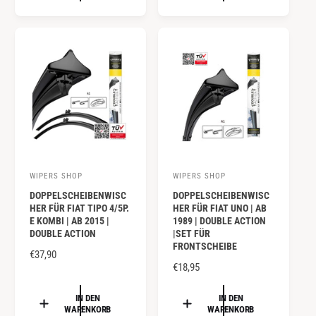
r
r
A
A
:
:
L
L
E
E
R
R
P
P
R
R
E
E
I
I
S
S
WIPERS SHOP
WIPERS SHOP
A
A
DOPPELSCHEIBENWISC
DOPPELSCHEIBENWISC
n
n
HER FÜR FIAT TIPO 4/5P.
HER FÜR FIAT UNO | AB
b
b
E KOMBI | AB 2015 |
1989 | DOUBLE ACTION
DOUBLE ACTION
|SET FÜR
i
i
FRONTSCHEIBE
e
N
€37,90
e
N
€18,95
O
t
t
O
R
e
e
R
IN DEN
IN DEN
M
WARENKORB
WARENKORB
r
r
M