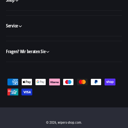
Service
Fragen? Wir beraten Sie
Z
a
h
l
u
n
© 2026,
wipers-shop.com
.