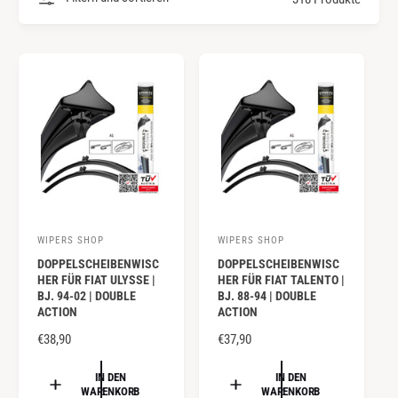
y
m
p
G
a
e
u
s
s
c
h
ä
f
t
WIPERS SHOP
WIPERS SHOP
A
A
DOPPELSCHEIBENWISC
DOPPELSCHEIBENWISC
n
n
HER FÜR FIAT ULYSSE |
HER FÜR FIAT TALENTO |
b
b
BJ. 94-02 | DOUBLE
BJ. 88-94 | DOUBLE
ACTION
ACTION
i
i
e
N
€38,90
e
N
€37,90
O
O
t
t
R
R
IN DEN
IN DEN
e
e
WARENKORB
WARENKORB
M
M