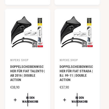
r
r
A
L
:
:
L
E
E
R
R
P
P
R
R
E
E
I
I
S
S
WIPERS SHOP
WIPERS SHOP
A
A
DOPPELSCHEIBENWISC
DOPPELSCHEIBENWISC
n
n
HER FÜR FIAT TALENTO |
HER FÜR FIAT STRADA |
b
b
AB 2016 | DOUBLE
BJ. 99-11 | DOUBLE
ACTION
ACTION
i
i
e
N
€38,90
e
N
€37,90
O
O
t
t
R
R
IN DEN
IN DEN
e
e
WARENKORB
WARENKORB
M
M
r
r
A
A