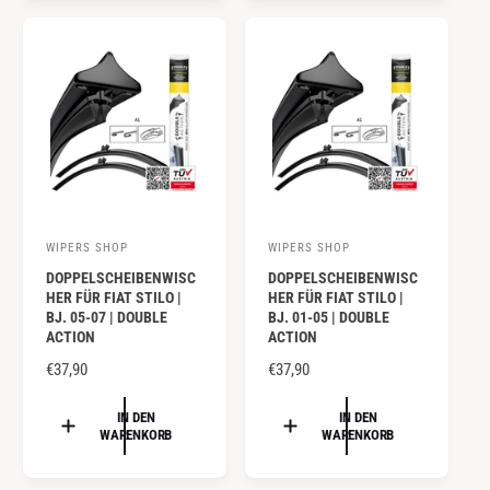
:
:
L
L
E
E
R
R
P
P
R
R
E
E
I
I
S
S
WIPERS SHOP
WIPERS SHOP
A
A
DOPPELSCHEIBENWISC
DOPPELSCHEIBENWISC
n
n
HER FÜR FIAT STILO |
HER FÜR FIAT STILO |
b
b
BJ. 05-07 | DOUBLE
BJ. 01-05 | DOUBLE
ACTION
ACTION
i
i
e
N
€37,90
e
N
€37,90
O
O
t
t
R
R
IN DEN
IN DEN
e
e
WARENKORB
WARENKORB
M
M
r
r
A
A
:
: