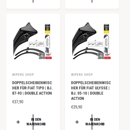
A
A
:
:
L
L
E
E
R
R
P
P
R
R
E
E
I
I
S
S
WIPERS SHOP
WIPERS SHOP
A
A
DOPPELSCHEIBENWISC
DOPPELSCHEIBENWISC
n
n
HER FÜR FIAT TIPO | BJ.
HER FÜR FIAT ULYSSE |
b
b
87-93 | DOUBLE ACTION
BJ. 05-10 | DOUBLE
ACTION
i
i
N
€37,90
e
e
N
€39,90
O
O
R
t
t
R
IN DEN
IN DEN
M
e
e
WARENKORB
WARENKORB
M
A