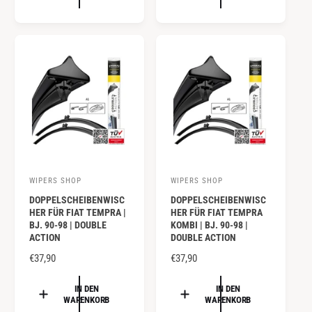
r
r
A
A
:
:
L
L
E
E
R
R
P
P
R
R
E
E
I
I
S
S
WIPERS SHOP
WIPERS SHOP
A
A
DOPPELSCHEIBENWISC
DOPPELSCHEIBENWISC
n
n
HER FÜR FIAT TEMPRA |
HER FÜR FIAT TEMPRA
b
b
BJ. 90-98 | DOUBLE
KOMBI | BJ. 90-98 |
ACTION
DOUBLE ACTION
i
i
e
N
€37,90
e
N
€37,90
O
O
t
t
R
R
IN DEN
IN DEN
e
e
WARENKORB
WARENKORB
M
M