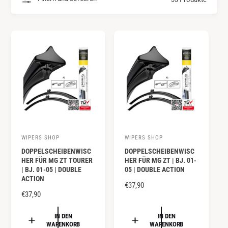
y
m
p
G
a
e
u
s
s
c
h
ä
f
t
WIPERS SHOP
WIPERS SHOP
A
A
DOPPELSCHEIBENWISC
DOPPELSCHEIBENWISC
n
n
HER FÜR MG ZT TOURER
HER FÜR MG ZT | BJ. 01-
b
b
| BJ. 01-05 | DOUBLE
05 | DOUBLE ACTION
ACTION
i
i
N
€37,90
e
N
€37,90
e
O
O
R
t
t
R
IN DEN
IN DEN
M
e
e
WARENKORB
WARENKORB
M