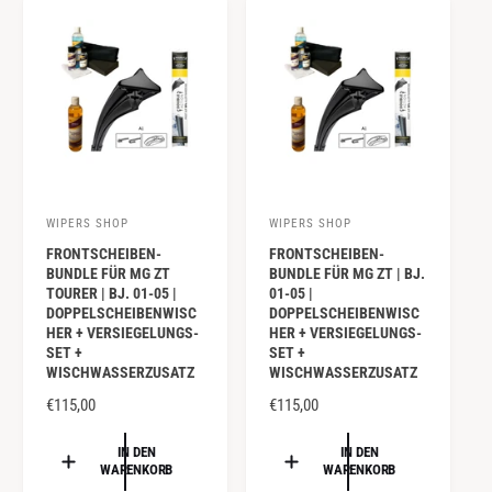
:
:
E
E
R
R
P
P
R
R
E
E
I
I
S
S
WIPERS SHOP
WIPERS SHOP
A
A
FRONTSCHEIBEN-
FRONTSCHEIBEN-
n
n
BUNDLE FÜR MG ZT
BUNDLE FÜR MG ZT | BJ.
b
b
TOURER | BJ. 01-05 |
01-05 |
DOPPELSCHEIBENWISC
DOPPELSCHEIBENWISC
i
i
HER + VERSIEGELUNGS-
HER + VERSIEGELUNGS-
e
e
SET +
SET +
WISCHWASSERZUSATZ
WISCHWASSERZUSATZ
t
t
e
N
€115,00
e
N
€115,00
O
O
r
r
R
R
IN DEN
IN DEN
:
:
WARENKORB
WARENKORB
M
M