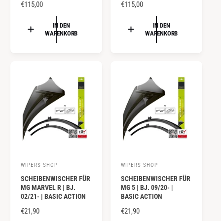
e
N
€115,00
e
N
€115,00
O
O
r
r
R
R
IN DEN
IN DEN
:
:
WARENKORB
WARENKORB
M
M
A
A
L
L
E
E
R
R
P
P
R
R
E
E
I
I
S
S
WIPERS SHOP
WIPERS SHOP
A
A
SCHEIBENWISCHER FÜR
SCHEIBENWISCHER FÜR
n
n
MG MARVEL R | BJ.
MG 5 | BJ. 09/20- |
b
b
02/21- | BASIC ACTION
BASIC ACTION
i
i
N
€21,90
N
€21,90
e
e