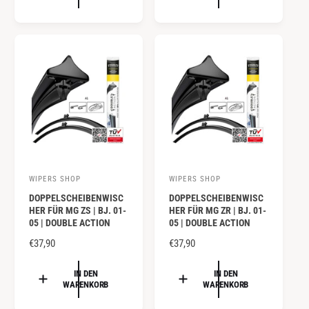
A
r
r
A
L
:
:
L
E
E
R
R
P
P
R
R
E
E
I
I
S
S
WIPERS SHOP
WIPERS SHOP
A
A
DOPPELSCHEIBENWISC
DOPPELSCHEIBENWISC
n
n
HER FÜR MG ZS | BJ. 01-
HER FÜR MG ZR | BJ. 01-
b
b
05 | DOUBLE ACTION
05 | DOUBLE ACTION
i
i
N
€37,90
N
€37,90
e
e
O
O
R
R
IN DEN
IN DEN
t
t
WARENKORB
WARENKORB
M
M
e
e
A
A