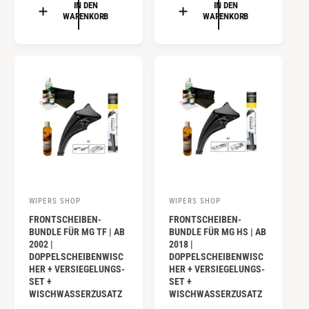
R
R
IN DEN
IN DEN
:
:
WARENKORB
WARENKORB
M
M
A
A
L
L
E
E
R
R
P
P
R
R
E
E
I
I
S
S
WIPERS SHOP
WIPERS SHOP
A
A
FRONTSCHEIBEN-
FRONTSCHEIBEN-
n
n
BUNDLE FÜR MG TF | AB
BUNDLE FÜR MG HS | AB
b
b
2002 |
2018 |
DOPPELSCHEIBENWISC
DOPPELSCHEIBENWISC
i
i
HER + VERSIEGELUNGS-
HER + VERSIEGELUNGS-
e
e
SET +
SET +
WISCHWASSERZUSATZ
WISCHWASSERZUSATZ
t
t