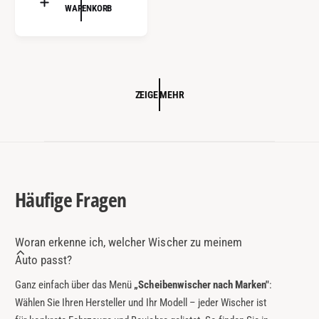
WARENKORB
M
e
A
r
L
:
E
R
P
ZEIGE MEHR
R
E
I
S
Häufige Fragen
Woran erkenne ich, welcher Wischer zu meinem
Auto passt?
Ganz einfach über das Menü
„Scheibenwischer nach Marken"
:
Wählen Sie Ihren Hersteller und Ihr Modell – jeder Wischer ist