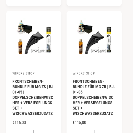
A
A
L
L
E
E
R
R
P
P
R
R
E
E
I
I
S
S
WIPERS SHOP
WIPERS SHOP
A
A
FRONTSCHEIBEN-
FRONTSCHEIBEN-
n
n
BUNDLE FÜR MG ZS | BJ.
BUNDLE FÜR MG ZR | BJ.
b
b
01-05 |
01-05 |
DOPPELSCHEIBENWISC
DOPPELSCHEIBENWISC
i
i
HER + VERSIEGELUNGS-
HER + VERSIEGELUNGS-
e
e
SET +
SET +
WISCHWASSERZUSATZ
WISCHWASSERZUSATZ
t
t
e
N
€115,00
e
N
€115,00
O
O
r
r