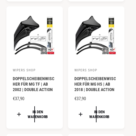
r
r
L
L
:
:
E
E
R
R
P
P
R
R
E
E
I
I
S
S
WIPERS SHOP
WIPERS SHOP
A
A
DOPPELSCHEIBENWISC
DOPPELSCHEIBENWISC
n
n
HER FÜR MG TF | AB
HER FÜR MG HS | AB
b
b
2002 | DOUBLE ACTION
2018 | DOUBLE ACTION
i
i
N
€37,90
N
€37,90
e
e
O
O
R
R
IN DEN
IN DEN
t
t
WARENKORB
WARENKORB
M
M
e
e
A
A
r
r
L
L