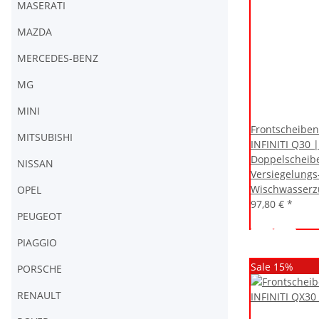
MASERATI
MAZDA
MERCEDES-BENZ
MG
MINI
Frontscheiben
MITSUBISHI
INFINITI Q30 |
Doppelscheib
NISSAN
Versiegelungs
Wischwasserz
OPEL
97,80 €
*
PEUGEOT
PIAGGIO
Sale 15%
PORSCHE
RENAULT