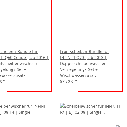
scheiben-Bundle für
Frontscheiben-Bundle für
ITI Q60 Coupé | ab 2016 |
INFINITI Q70 | ab 2013 |
lscheibenwischer +
Doppelscheibenwischer +
egelungs-Set +
Versiegelungs-Set +
wasserzusatz
Wischwasserzusatz
 €
*
97,80 €
*