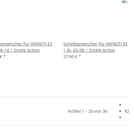
benwischer für INFINITI EX
Scheibenwischer für INFINITI FX
08-14 | Single Action
| Bj. 02-08 | Single Action
 €
*
27,90 €
*
Artikel 1 - 20 von 36
1
2