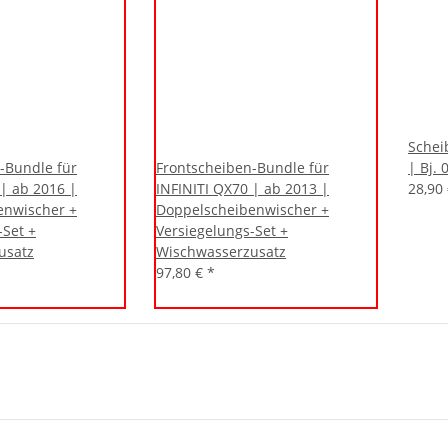
Schei
-Bundle für
Frontscheiben-Bundle für
| Bj. 
 | ab 2016 |
INFINITI QX70 | ab 2013 |
28,90
enwischer +
Doppelscheibenwischer +
-Set +
Versiegelungs-Set +
usatz
Wischwasserzusatz
97,80 €
*