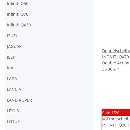
Infiniti Q50
Infiniti Q70
Infiniti QX30
ISUZU
JAGUAR
Doppelscheib
INFINITI QX70
JEEP
Double Action
KIA
38,90 €
*
LADA
LANCIA
LAND ROVER
LEXUS
Sale 15%
LOTUS