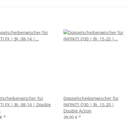
lscheibenwischer für
Doppelscheibenwischer für
TI FX | Bj. 08-14 | Double
INFINITI Q30 | Bj. 15-20 |
n
Double Action
 €
*
38,90 €
*