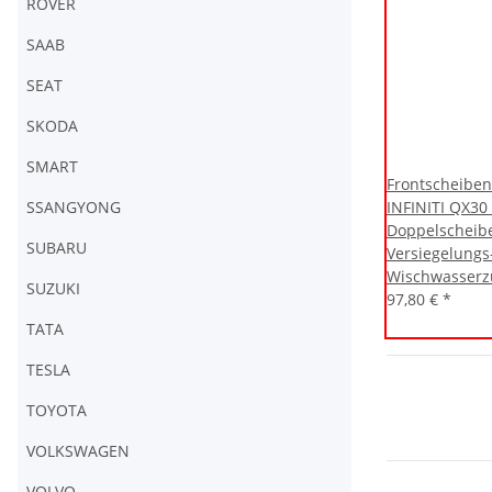
ROVER
SAAB
SEAT
SKODA
SMART
Frontscheiben
SSANGYONG
INFINITI QX30
Doppelscheib
SUBARU
Versiegelungs
Wischwasserz
SUZUKI
97,80 €
*
TATA
TESLA
TOYOTA
VOLKSWAGEN
VOLVO