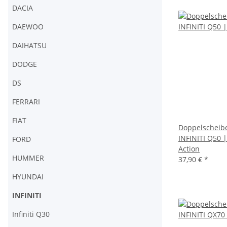
DACIA
DAEWOO
DAIHATSU
DODGE
DS
FERRARI
FIAT
Doppelscheib
INFINITI Q50 
FORD
Action
HUMMER
37,90 €
*
HYUNDAI
INFINITI
Infiniti Q30