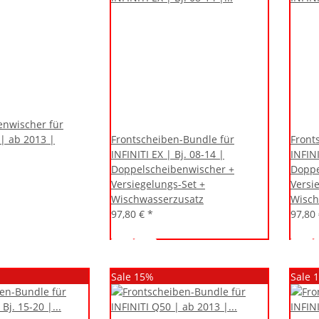
enwischer für
 | ab 2013 |
Frontscheiben-Bundle für
Front
INFINITI EX | Bj. 08-14 |
INFINI
Doppelscheibenwischer +
Doppe
Versiegelungs-Set +
Versi
Wischwasserzusatz
Wisch
97,80 €
*
97,80
Sale 15%
Sale 