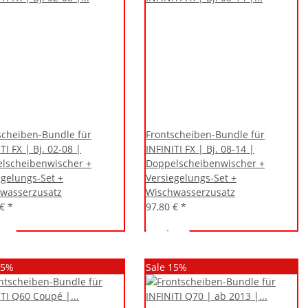
scheiben-Bundle für
Frontscheiben-Bundle für
TI FX | Bj. 02-08 |
INFINITI FX | Bj. 08-14 |
lscheibenwischer +
Doppelscheibenwischer +
egelungs-Set +
Versiegelungs-Set +
wasserzusatz
Wischwasserzusatz
 €
*
97,80 €
*
15%
Sale 15%