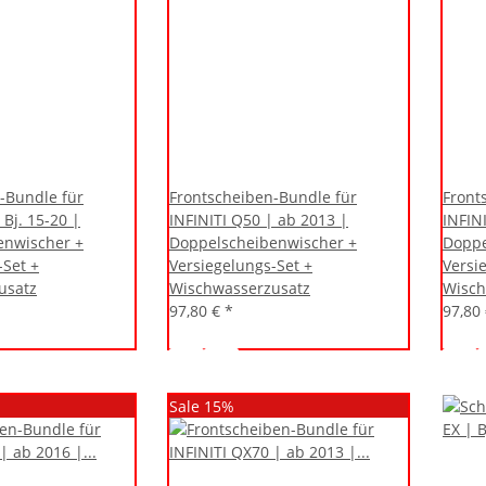
-Bundle für
Frontscheiben-Bundle für
Front
 Bj. 15-20 |
INFINITI Q50 | ab 2013 |
INFIN
enwischer +
Doppelscheibenwischer +
Doppe
-Set +
Versiegelungs-Set +
Versi
usatz
Wischwasserzusatz
Wisch
97,80 €
*
97,80
Sale 15%