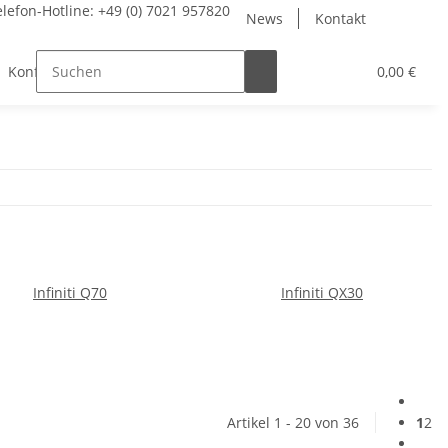
elefon-Hotline:
+49 (0) 7021 957820
News
Kontakt
Konfigurator
Montageanleitung
0,00 €
Infiniti Q70
Infiniti QX30
Artikel 1 - 20 von 36
1
2