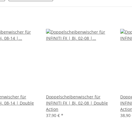
enwischer für
Doppelscheibenwischer für
Doppe
Bj. 08-14 | Double
INFINITI FX | Bj. 02-08 | Double
INFINI
Action
Actio
37,90 €
*
38,90