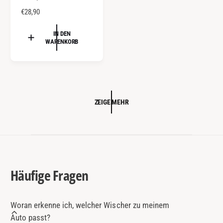
i
N
€28,90
e
O
R
IN DEN
t
WARENKORB
M
e
A
r
L
:
E
R
P
ZEIGE MEHR
R
E
I
S
Häufige Fragen
Woran erkenne ich, welcher Wischer zu meinem
Auto passt?