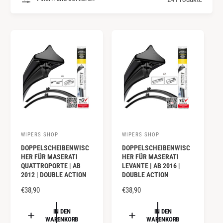
y
m
p
G
a
e
u
s
s
c
h
ä
f
t
WIPERS SHOP
WIPERS SHOP
A
A
DOPPELSCHEIBENWISC
DOPPELSCHEIBENWISC
n
n
HER FÜR MASERATI
HER FÜR MASERATI
b
b
QUATTROPORTE | AB
LEVANTE | AB 2016 |
2012 | DOUBLE ACTION
DOUBLE ACTION
i
i
e
N
€38,90
e
N
€38,90
O
O
t
t
R
R
IN DEN
IN DEN
e
e
WARENKORB
WARENKORB
M
M