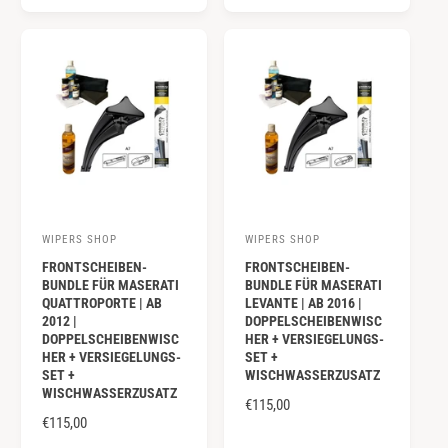
A
A
:
:
L
L
E
E
R
R
P
P
R
R
E
E
I
I
S
S
WIPERS SHOP
WIPERS SHOP
A
A
FRONTSCHEIBEN-
FRONTSCHEIBEN-
n
n
BUNDLE FÜR MASERATI
BUNDLE FÜR MASERATI
b
b
QUATTROPORTE | AB
LEVANTE | AB 2016 |
2012 |
DOPPELSCHEIBENWISC
i
i
DOPPELSCHEIBENWISC
HER + VERSIEGELUNGS-
e
e
HER + VERSIEGELUNGS-
SET +
SET +
WISCHWASSERZUSATZ
t
t
WISCHWASSERZUSATZ
e
e
N
€115,00
N
€115,00
O
r
r
O