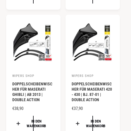
r
r
A
A
:
:
L
L
E
E
R
R
P
P
R
R
E
E
I
I
S
S
WIPERS SHOP
WIPERS SHOP
A
A
DOPPELSCHEIBENWISC
DOPPELSCHEIBENWISC
n
n
HER FÜR MASERATI
HER FÜR MASERATI 420
b
b
GHIBLI | AB 2013 |
- 430 | BJ. 87-01 |
DOUBLE ACTION
DOUBLE ACTION
i
i
e
N
€38,90
e
N
€37,90
O
O
t
t
R
R
IN DEN
IN DEN
e
e
WARENKORB
WARENKORB
M
M