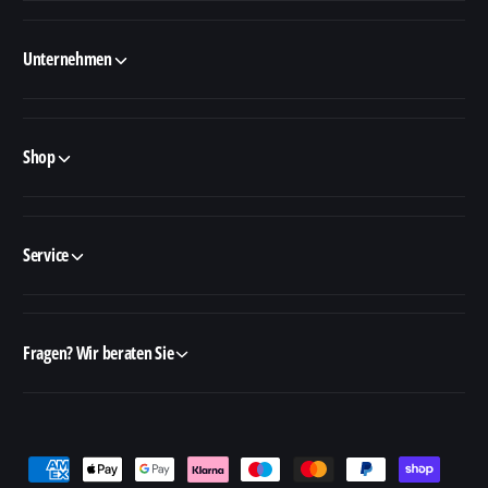
Unternehmen
Shop
Service
Fragen? Wir beraten Sie
Z