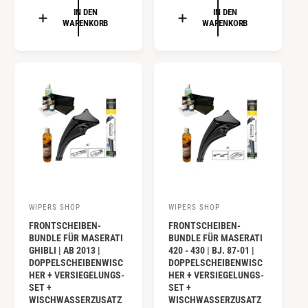
R
:
:
R
IN DEN
IN DEN
M
WARENKORB
WARENKORB
M
A
A
L
L
E
E
R
R
P
P
R
R
E
E
I
I
S
S
WIPERS SHOP
WIPERS SHOP
A
A
FRONTSCHEIBEN-
FRONTSCHEIBEN-
n
n
BUNDLE FÜR MASERATI
BUNDLE FÜR MASERATI
b
b
GHIBLI | AB 2013 |
420 - 430 | BJ. 87-01 |
DOPPELSCHEIBENWISC
DOPPELSCHEIBENWISC
i
i
HER + VERSIEGELUNGS-
HER + VERSIEGELUNGS-
e
e
SET +
SET +
WISCHWASSERZUSATZ
WISCHWASSERZUSATZ
t
t