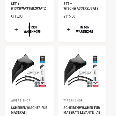
e
e
SET +
SET +
WISCHWASSERZUSATZ
WISCHWASSERZUSATZ
t
t
e
N
€115,00
e
N
€115,00
O
O
r
r
R
R
IN DEN
IN DEN
:
:
WARENKORB
WARENKORB
M
M
A
A
L
L
E
E
R
R
P
P
R
R
E
E
I
I
S
S
WIPERS SHOP
WIPERS SHOP
A
A
SCHEIBENWISCHER FÜR
SCHEIBENWISCHER FÜR
n
n
MASERATI
MASERATI LEVANTE | AB
b
b