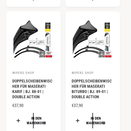
r
r
A
A
:
:
L
L
E
E
R
R
P
P
R
R
E
E
I
I
S
S
WIPERS SHOP
WIPERS SHOP
A
A
DOPPELSCHEIBENWISC
DOPPELSCHEIBENWISC
n
n
HER FÜR MASERATI
HER FÜR MASERATI
b
b
KARIF | BJ. 88-01 |
BITURBO | BJ. 89-01 |
DOUBLE ACTION
DOUBLE ACTION
i
i
e
N
€37,90
e
N
€37,90
O
O
t
t
R
R
IN DEN
IN DEN
e
e
WARENKORB
WARENKORB
M
M
r
r