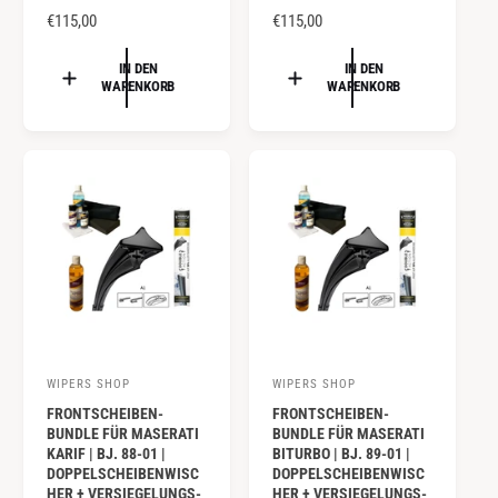
e
N
€115,00
e
N
€115,00
O
O
r
r
R
R
IN DEN
IN DEN
:
:
WARENKORB
WARENKORB
M
M
A
A
L
L
E
E
R
R
P
P
R
R
E
E
I
I
S
S
WIPERS SHOP
WIPERS SHOP
A
A
FRONTSCHEIBEN-
FRONTSCHEIBEN-
n
n
BUNDLE FÜR MASERATI
BUNDLE FÜR MASERATI
b
b
KARIF | BJ. 88-01 |
BITURBO | BJ. 89-01 |
DOPPELSCHEIBENWISC
DOPPELSCHEIBENWISC
i
i
HER + VERSIEGELUNGS-
HER + VERSIEGELUNGS-