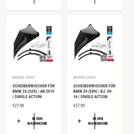
A
r
r
A
L
:
:
L
E
E
R
R
P
P
R
R
E
E
I
I
S
S
WIPERS SHOP
WIPERS SHOP
A
A
SCHEIBENWISCHER FÜR
SCHEIBENWISCHER FÜR
n
n
BMW Z4 (G29) | AB 2019
BMW Z4 (E89) | BJ. 09-
b
b
| SINGLE ACTION
16 | SINGLE ACTION
i
i
N
€27,90
N
€27,90
e
e
O
O
R
R
IN DEN
IN DEN
t
t
WARENKORB
WARENKORB
M
M
e
e
A
A