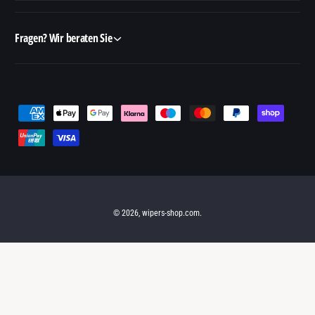
Fragen? Wir beraten Sie
Z
a
h
l
u
n
© 2026,
wipers-shop.com
.
g
s
m
e
t