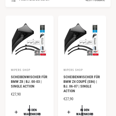
y
m
p
G
a
e
u
s
s
c
h
ä
f
t
WIPERS SHOP
WIPERS SHOP
A
A
SCHEIBENWISCHER FÜR
SCHEIBENWISCHER FÜR
n
n
BMW Z8 | BJ. 00-03 |
BMW Z4 COUPÉ (E86) |
b
b
SINGLE ACTION
BJ. 06-07 | SINGLE
ACTION
i
i
N
€27,90
e
e
N
€27,90
O
O
R
t
t
R
IN DEN
IN DEN
M
e
e
WARENKORB
WARENKORB
M