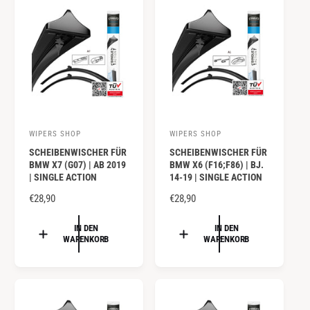
R
R
P
P
R
R
E
E
I
I
S
S
WIPERS SHOP
WIPERS SHOP
A
A
SCHEIBENWISCHER FÜR
SCHEIBENWISCHER FÜR
n
n
BMW X7 (G07) | AB 2019
BMW X6 (F16;F86) | BJ.
b
b
| SINGLE ACTION
14-19 | SINGLE ACTION
i
i
N
€28,90
N
€28,90
e
e
O
O
R
R
IN DEN
IN DEN
t
t
WARENKORB
WARENKORB
M
M
e
e
A
A
r
r
L
L
:
:
E
E
R
R