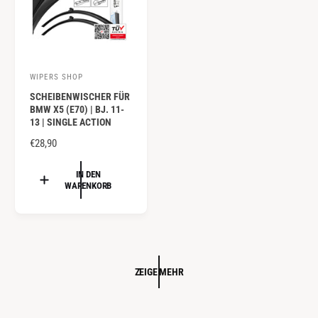
E
E
I
I
S
S
WIPERS SHOP
A
SCHEIBENWISCHER FÜR
n
BMW X5 (E70) | BJ. 11-
b
13 | SINGLE ACTION
i
N
€28,90
e
O
R
IN DEN
t
WARENKORB
M
e
A
r
L
:
E
R
P
ZEIGE MEHR
R
E
I