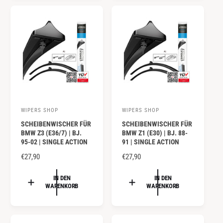
:
:
L
E
E
R
R
P
P
R
R
E
E
I
I
S
S
WIPERS SHOP
WIPERS SHOP
A
A
SCHEIBENWISCHER FÜR
SCHEIBENWISCHER FÜR
n
n
BMW Z3 (E36/7) | BJ.
BMW Z1 (E30) | BJ. 88-
b
b
95-02 | SINGLE ACTION
91 | SINGLE ACTION
i
i
N
€27,90
N
€27,90
e
e
O
O
R
R
IN DEN
IN DEN
t
t
WARENKORB
WARENKORB
M
M
e
e
A
A
r
r
L
L
:
:
E
E