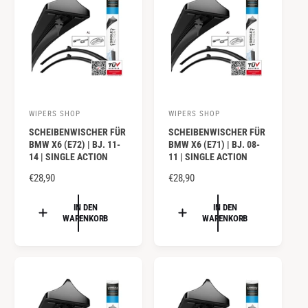
P
P
R
R
E
E
I
I
S
S
WIPERS SHOP
WIPERS SHOP
A
A
SCHEIBENWISCHER FÜR
SCHEIBENWISCHER FÜR
n
n
BMW X6 (E72) | BJ. 11-
BMW X6 (E71) | BJ. 08-
b
b
14 | SINGLE ACTION
11 | SINGLE ACTION
i
i
N
€28,90
N
€28,90
e
e
O
O
R
R
IN DEN
IN DEN
t
t
WARENKORB
WARENKORB
M
M
e
e
A
A
r
r
L
L
:
:
E
E
R
R
P
P