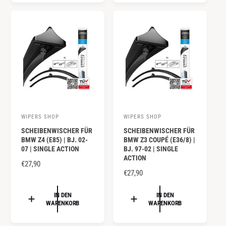
r
r
L
L
:
:
E
E
R
R
P
P
R
R
E
E
I
I
S
S
WIPERS SHOP
WIPERS SHOP
A
A
SCHEIBENWISCHER FÜR
SCHEIBENWISCHER FÜR
n
n
BMW Z4 (E85) | BJ. 02-
BMW Z3 COUPÉ (E36/8) |
b
b
07 | SINGLE ACTION
BJ. 97-02 | SINGLE
ACTION
i
i
N
€27,90
e
e
N
€27,90
O
O
R
t
t
R
IN DEN
IN DEN
M
e
e
WARENKORB
WARENKORB
M
A
r
r
A
L