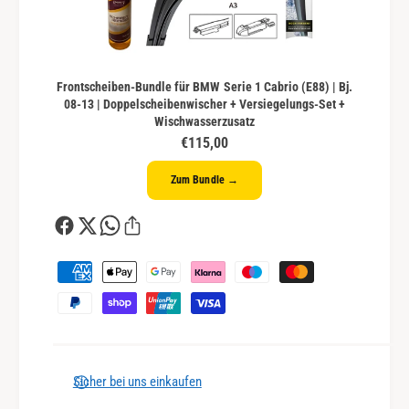
Frontscheiben-Bundle für BMW Serie 1 Cabrio (E88) | Bj.
08-13 | Doppelscheibenwischer + Versiegelungs-Set +
Wischwasserzusatz
€115,00
Zum Bundle →
Z
a
h
l
u
n
Sicher bei uns einkaufen
g