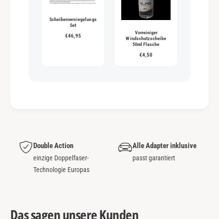
Scheibenversiegelungs
Set
Vorreiniger
€46,95
Windschutzscheibe
50ml Flasche
€4,50
Double Action
Alle Adapter inklusive
einzige Doppelfaser-
passt garantiert
Technologie Europas
Das sagen unsere Kunden