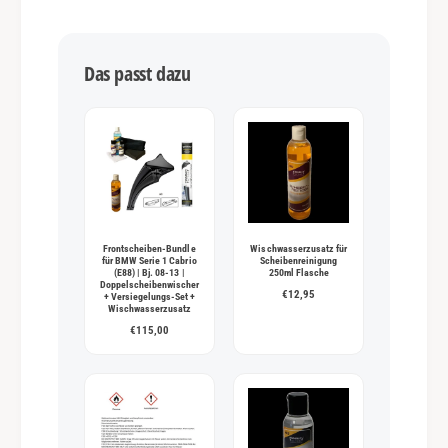
s
m
Das passt dazu
e
t
h
o
d
e
n
Frontscheiben-Bundle
Wischwasserzusatz für
für BMW Serie 1 Cabrio
Scheibenreinigung
(E88) | Bj. 08-13 |
250ml Flasche
Doppelscheibenwischer
€12,95
+ Versiegelungs-Set +
Wischwasserzusatz
€115,00