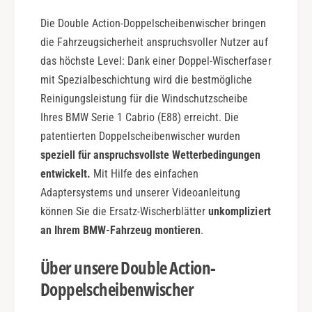
o
-
Die Double Action-Doppelscheibenwischer bringen
u
1
b
die Fahrzeugsicherheit anspruchsvoller Nutzer auf
3
l
|
das höchste Level: Dank einer Doppel-Wischerfaser
e
D
mit Spezialbeschichtung wird die bestmögliche
A
o
Reinigungsleistung für die Windschutzscheibe
c
u
t
Ihres BMW Serie 1 Cabrio (E88) erreicht. Die
b
i
l
patentierten Doppelscheibenwischer wurden
o
e
speziell für anspruchsvollste Wetterbedingungen
n
A
entwickelt.
Mit Hilfe des einfachen
c
Adaptersystems und unserer Videoanleitung
t
können Sie die Ersatz-Wischerblätter
unkompliziert
i
o
an Ihrem BMW-Fahrzeug montieren
.
n
Über unsere Double Action-
Doppelscheibenwischer