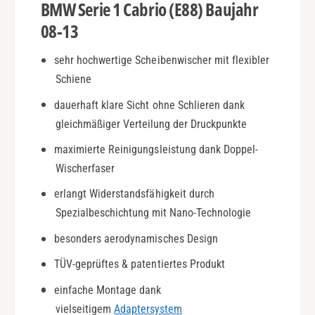
a
BMW Serie 1 Cabrio (E88) Baujahr
r
b
i
08-13
r
e
i
1
sehr hochwertige Scheibenwischer mit flexibler
o
C
(
Schiene
a
E
b
dauerhaft klare Sicht ohne Schlieren dank
8
r
gleichmäßiger Verteilung der Druckpunkte
8
i
)
o
maximierte Reinigungsleistung dank Doppel-
|
(
Wischerfaser
B
E
j
8
erlangt Widerstandsfähigkeit durch
.
8
Spezialbeschichtung mit Nano-Technologie
0
)
8
|
besonders aerodynamisches Design
-
B
1
TÜV-geprüftes & patentiertes Produkt
j
3
.
einfache Montage dank
|
0
vielseitigem
Adaptersystem
D
8