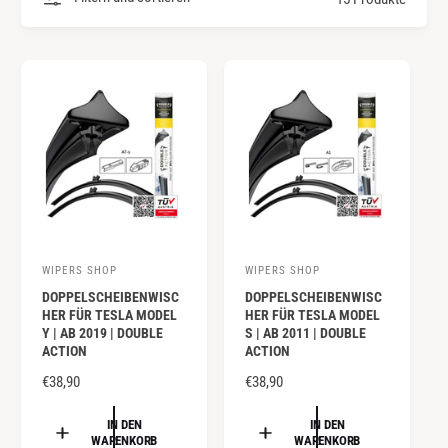
y
m
p
G
a
e
u
s
s
c
h
ä
f
t
WIPERS SHOP
WIPERS SHOP
A
A
DOPPELSCHEIBENWISC
DOPPELSCHEIBENWISC
n
n
HER FÜR TESLA MODEL
HER FÜR TESLA MODEL
b
b
Y | AB 2019 | DOUBLE
S | AB 2011 | DOUBLE
ACTION
ACTION
i
i
e
N
€38,90
e
N
€38,90
O
O
t
t
R
R
IN DEN
IN DEN
e
e
WARENKORB
WARENKORB
M
M