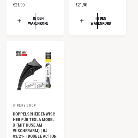
N
€21,90
N
€21,90
t
t
O
O
e
e
R
R
IN DEN
IN DEN
WARENKORB
WARENKORB
r
r
M
M
A
A
:
:
L
L
E
E
R
R
P
P
R
R
E
E
I
I
S
S
WIPERS SHOP
A
DOPPELSCHEIBENWISC
n
HER FÜR TESLA MODEL
b
X (MIT DÜSE AM
WISCHERARM) | BJ.
i
03/21- | DOUBLE ACTION