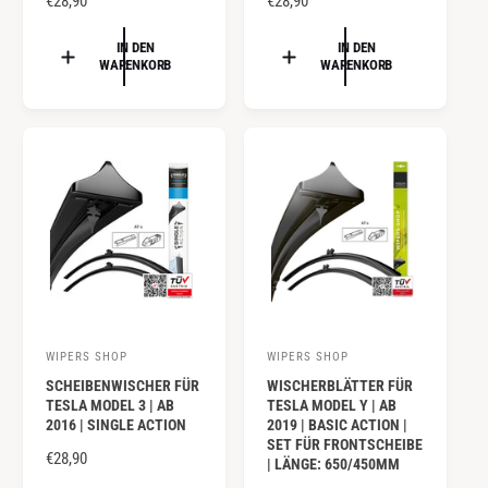
N
€28,90
N
€28,90
e
e
O
O
R
R
IN DEN
IN DEN
t
t
WARENKORB
WARENKORB
M
M
e
e
A
A
r
r
L
L
:
:
E
E
R
R
P
P
R
R
E
E
I
I
S
S
WIPERS SHOP
WIPERS SHOP
A
A
SCHEIBENWISCHER FÜR
WISCHERBLÄTTER FÜR
n
n
TESLA MODEL 3 | AB
TESLA MODEL Y | AB
b
b
2016 | SINGLE ACTION
2019 | BASIC ACTION |
SET FÜR FRONTSCHEIBE
i
i
N
€28,90
| LÄNGE: 650/450MM
e
e
O