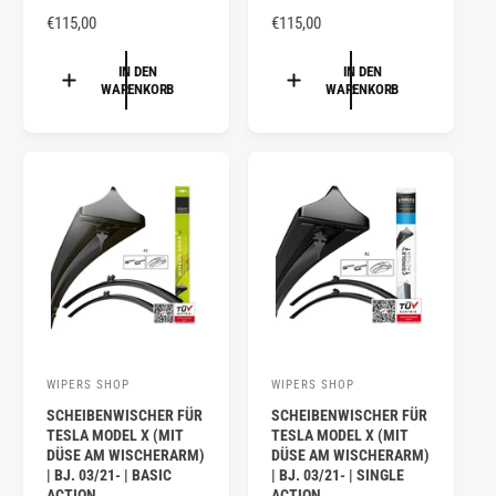
e
N
€115,00
e
N
€115,00
O
O
r
r
R
R
IN DEN
IN DEN
:
:
WARENKORB
WARENKORB
M
M
A
A
L
L
E
E
R
R
P
P
R
R
E
E
I
I
S
S
WIPERS SHOP
WIPERS SHOP
A
A
SCHEIBENWISCHER FÜR
SCHEIBENWISCHER FÜR
n
n
TESLA MODEL X (MIT
TESLA MODEL X (MIT
b
b
DÜSE AM WISCHERARM)
DÜSE AM WISCHERARM)
| BJ. 03/21- | BASIC
| BJ. 03/21- | SINGLE
i
i
ACTION
ACTION