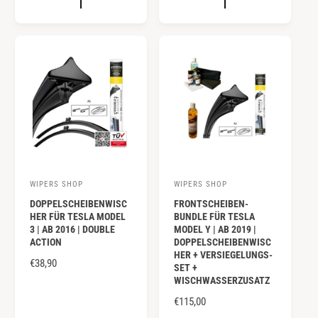
r
r
A
A
:
:
L
L
E
E
R
R
P
P
R
R
E
E
I
I
S
S
WIPERS SHOP
WIPERS SHOP
A
A
DOPPELSCHEIBENWISC
FRONTSCHEIBEN-
n
n
HER FÜR TESLA MODEL
BUNDLE FÜR TESLA
b
b
3 | AB 2016 | DOUBLE
MODEL Y | AB 2019 |
ACTION
DOPPELSCHEIBENWISC
i
i
HER + VERSIEGELUNGS-
e
N
€38,90
e
SET +
O
WISCHWASSERZUSATZ
t
t
R
e
e
N
€115,00
M
O