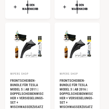
r
r
A
R
IN DEN
IN DEN
:
:
L
WARENKORB
WARENKORB
M
E
A
R
L
P
E
R
R
E
P
I
R
S
E
I
S
WIPERS SHOP
WIPERS SHOP
A
A
FRONTSCHEIBEN-
FRONTSCHEIBEN-
n
n
BUNDLE FÜR TESLA
BUNDLE FÜR TESLA
b
b
MODEL S | AB 2011 |
MODEL 3 | AB 2016 |
DOPPELSCHEIBENWISC
DOPPELSCHEIBENWISC
i
i
HER + VERSIEGELUNGS-
HER + VERSIEGELUNGS-
e
e
SET +
SET +
WISCHWASSERZUSATZ
WISCHWASSERZUSATZ
t
t