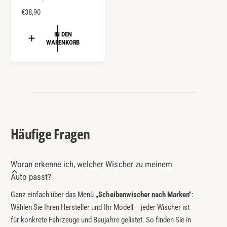
e
N
€38,90
t
O
e
R
IN DEN
WARENKORB
r
M
A
:
L
E
R
P
R
E
Häufige Fragen
I
S
Woran erkenne ich, welcher Wischer zu meinem
Auto passt?
Ganz einfach über das Menü
„Scheibenwischer nach Marken"
:
Wählen Sie Ihren Hersteller und Ihr Modell – jeder Wischer ist
für konkrete Fahrzeuge und Baujahre gelistet. So finden Sie in