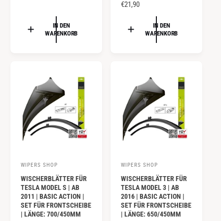
N
€21,90
R
t
t
O
M
e
e
R
IN DEN
IN DEN
A
WARENKORB
WARENKORB
r
r
M
L
A
:
:
E
L
R
E
P
R
R
P
E
R
I
E
S
I
S
WIPERS SHOP
WIPERS SHOP
A
A
WISCHERBLÄTTER FÜR
WISCHERBLÄTTER FÜR
n
n
TESLA MODEL S | AB
TESLA MODEL 3 | AB
b
b
2011 | BASIC ACTION |
2016 | BASIC ACTION |
SET FÜR FRONTSCHEIBE
SET FÜR FRONTSCHEIBE
i
i
| LÄNGE: 700/450MM
| LÄNGE: 650/450MM
e
e