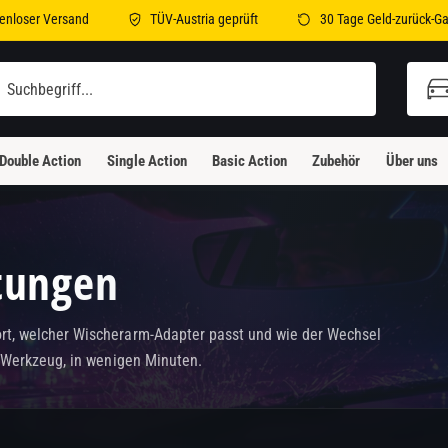
enloser Versand
TÜV-Austria geprüft
30 Tage Geld-zurück-Ga
Double Action
Single Action
Basic Action
Zubehör
Über uns
tungen
ort, welcher Wischerarm-Adapter passt und wie der Wechsel
ne Werkzeug, in wenigen Minuten.