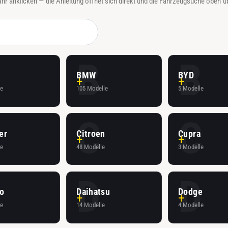
hr anklicken — die Anleitung öffnet sich direkt und die Fahrzeugsuche oben 
A
B
B
BMW
BYD
le
105 Modelle
5 Modelle
C
C
er
Citroen
Cupra
le
48 Modelle
3 Modelle
D
D
o
Daihatsu
Dodge
le
14 Modelle
4 Modelle