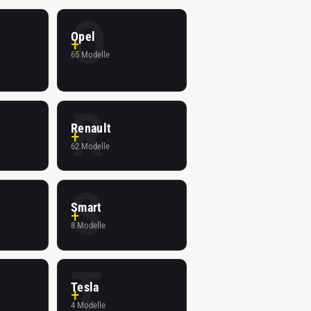
O
Opel
65 Modelle
R
Renault
62 Modelle
S
Smart
8 Modelle
T
Tesla
4 Modelle