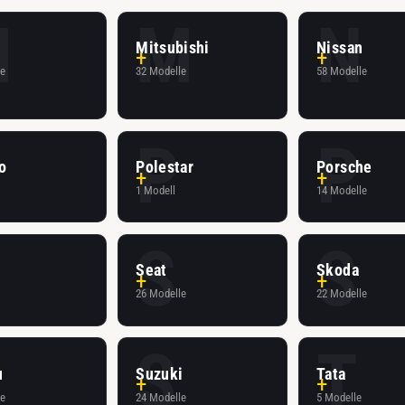
M
M
N
Mitsubishi
Nissan
le
32 Modelle
58 Modelle
P
P
o
Polestar
Porsche
e
1 Modell
14 Modelle
S
S
Seat
Skoda
e
26 Modelle
22 Modelle
S
T
u
Suzuki
Tata
le
24 Modelle
5 Modelle