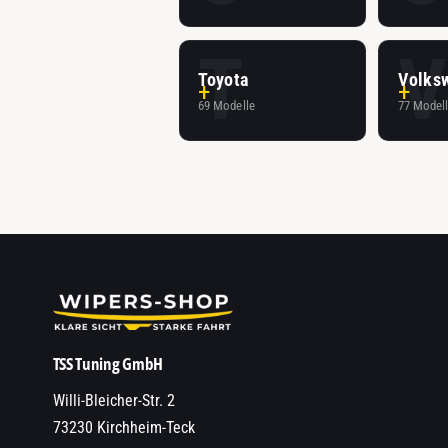
T
V
Toyota
Volks
69 Modelle
77 Model
TSS Tuning GmbH
Willi-Bleicher-Str. 2
73230 Kirchheim-Teck