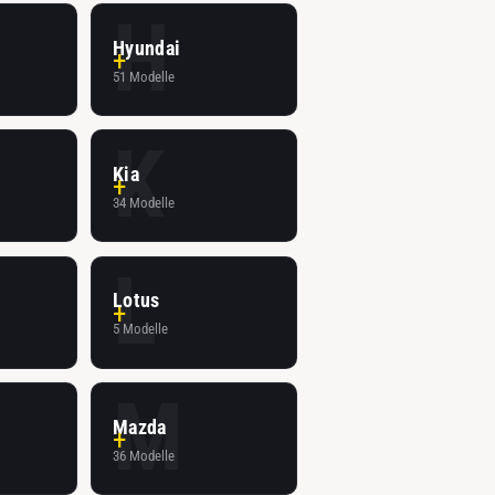
H
Hyundai
51 Modelle
K
Kia
34 Modelle
L
Lotus
5 Modelle
M
Mazda
36 Modelle