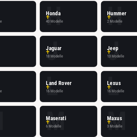
H
H
Honda
Hummer
le
40 Modelle
2 Modelle
J
J
Jaguar
Jeep
e
18 Modelle
13 Modelle
L
L
Land Rover
Lexus
le
16 Modelle
16 Modelle
M
M
M
Maserati
Maxus
e
6 Modelle
3 Modelle