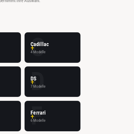
übernimmt Ihre Auswahl.
C
Cadillac
4 Modelle
D
DS
7 Modelle
F
Ferrari
6 Modelle