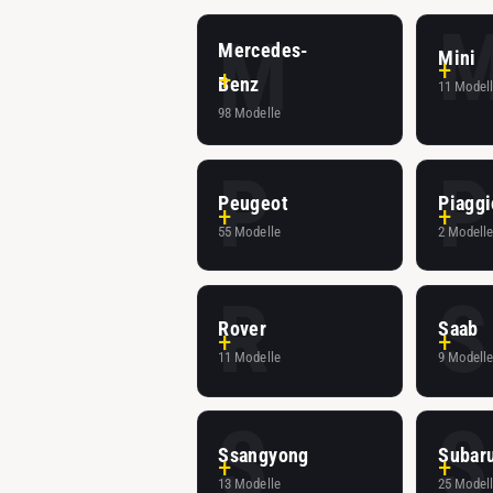
M
Mercedes-
Mini
Benz
11 Model
98 Modelle
P
P
Peugeot
Piaggi
55 Modelle
2 Modell
R
S
Rover
Saab
11 Modelle
9 Modell
S
S
Ssangyong
Subar
13 Modelle
25 Model