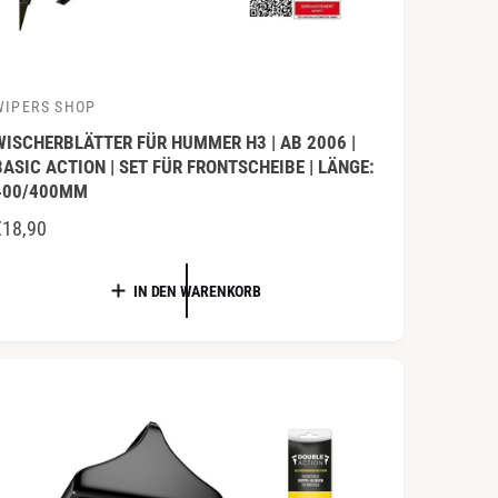
WIPERS SHOP
A
WISCHERBLÄTTER FÜR HUMMER H3 | AB 2006 |
BASIC ACTION | SET FÜR FRONTSCHEIBE | LÄNGE:
400/400MM
N
€18,90
O
R
IN DEN WARENKORB
M
A
L
E
R
P
R