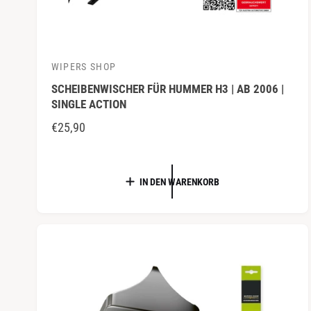
WIPERS SHOP
A
SCHEIBENWISCHER FÜR HUMMER H3 | AB 2006 |
n
SINGLE ACTION
b
N
€25,90
i
O
e
R
t
M
IN DEN WARENKORB
e
A
r
L
:
E
R
P
R
E