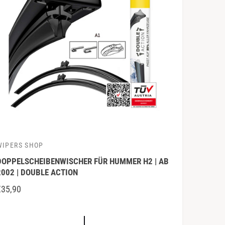
E
S
WIPERS SHOP
A
DOPPELSCHEIBENWISCHER FÜR HUMMER H2 | AB
2002 | DOUBLE ACTION
N
€35,90
O
R