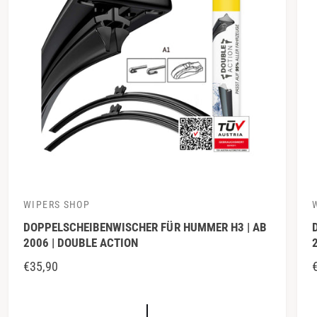
I
I
S
WIPERS SHOP
A
DOPPELSCHEIBENWISCHER FÜR HUMMER H3 | AB
n
n
2006 | DOUBLE ACTION
b
b
N
€35,90
i
i
O
e
e
R
t
t