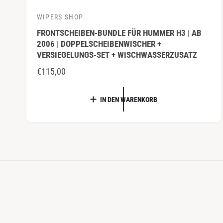
WIPERS SHOP
A
FRONTSCHEIBEN-BUNDLE FÜR HUMMER H3 | AB
n
2006 | DOPPELSCHEIBENWISCHER +
b
VERSIEGELUNGS-SET + WISCHWASSERZUSATZ
i
N
€115,00
e
O
t
R
IN DEN WARENKORB
e
M
r
A
:
L
E
R
P
R
E
I