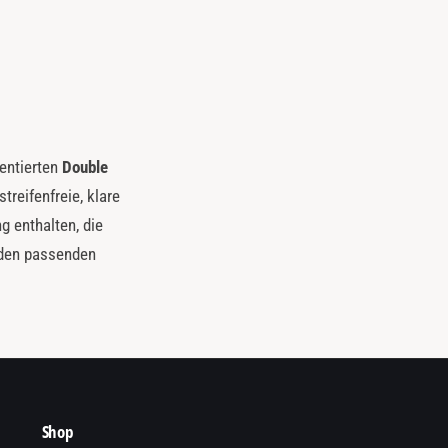
entierten
Double
treifenfreie, klare
g enthalten, die
 den passenden
Shop