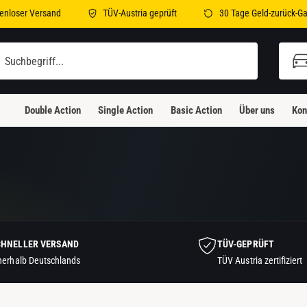
enloser Versand
TÜV-Austria geprüft
30 Tage Geld-zurück-Ga
Double Action
Single Action
Basic Action
Über uns
Kon
CHNELLER VERSAND
TÜV-GEPRÜFT
nerhalb Deutschlands
TÜV Austria zertifiziert