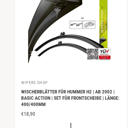
I
S
WIPERS SHOP
A
WISCHERBLÄTTER FÜR HUMMER H2 | AB 2002 |
n
BASIC ACTION | SET FÜR FRONTSCHEIBE | LÄNGE:
b
400/400MM
i
N
€18,90
e
O
t