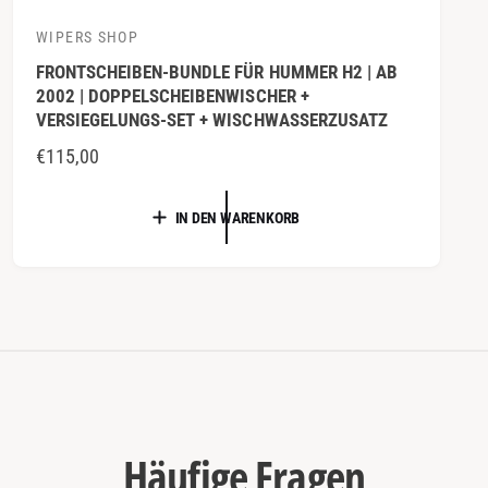
WIPERS SHOP
A
FRONTSCHEIBEN-BUNDLE FÜR HUMMER H2 | AB
n
2002 | DOPPELSCHEIBENWISCHER +
b
VERSIEGELUNGS-SET + WISCHWASSERZUSATZ
i
N
€115,00
e
O
t
R
IN DEN WARENKORB
e
M
r
A
:
L
E
R
P
R
E
Häufige Fragen
I