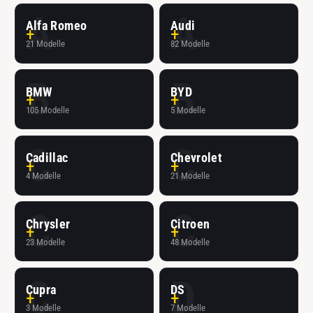
r
A
A
k
Alfa Romeo
Audi
e
21 Modelle
82 Modelle
o
d
B
B
BMW
BYD
e
105 Modelle
5 Modelle
r
M
C
C
o
Cadillac
Chevrolet
d
4 Modelle
21 Modelle
e
l
C
C
Chrysler
Citroen
l
23 Modelle
48 Modelle
s
u
C
D
c
Cupra
DS
h
3 Modelle
7 Modelle