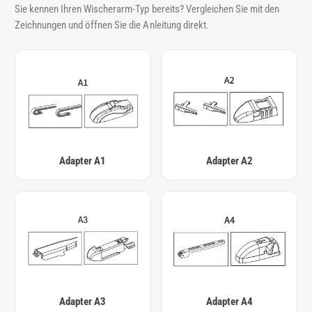
Sie kennen Ihren Wischerarm-Typ bereits? Vergleichen Sie mit den
Zeichnungen und öffnen Sie die Anleitung direkt.
Adapter A1
Adapter A2
Adapter A3
Adapter A4