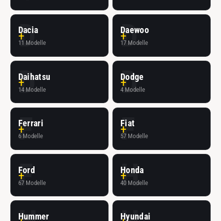
e
n
D
D
Dacia
Daewoo
11 Modelle
17 Modelle
D
D
Daihatsu
Dodge
14 Modelle
4 Modelle
F
F
Ferrari
Fiat
6 Modelle
57 Modelle
F
H
Ford
Honda
67 Modelle
40 Modelle
Hummer
Hyundai