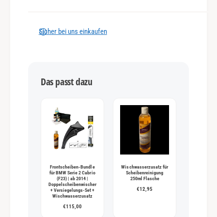
l
u
n
Sicher bei uns einkaufen
g
s
m
Das passt dazu
e
t
h
o
d
e
n
Frontscheiben-Bundle
Wischwasserzusatz für
für BMW Serie 2 Cabrio
Scheibenreinigung
(F23) | ab 2014 |
250ml Flasche
Doppelscheibenwischer
€12,95
+ Versiegelungs-Set +
Wischwasserzusatz
€115,00