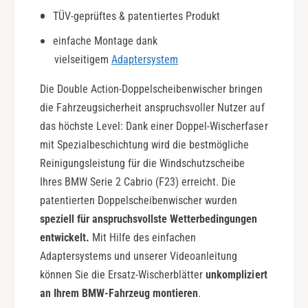
l
|
TÜV-geprüftes & patentiertes Produkt
e
D
A
o
einfache Montage dank
c
u
vielseitigem
Adaptersystem
t
b
i
l
Die Double Action-Doppelscheibenwischer bringen
o
e
die Fahrzeugsicherheit anspruchsvoller Nutzer auf
n
A
das höchste Level: Dank einer Doppel-Wischerfaser
c
mit Spezialbeschichtung wird die bestmögliche
t
i
Reinigungsleistung für die Windschutzscheibe
o
Ihres BMW Serie 2 Cabrio (F23) erreicht. Die
n
patentierten Doppelscheibenwischer wurden
speziell für anspruchsvollste Wetterbedingungen
entwickelt.
Mit Hilfe des einfachen
Adaptersystems und unserer Videoanleitung
können Sie die Ersatz-Wischerblätter
unkompliziert
an Ihrem BMW-Fahrzeug montieren
.