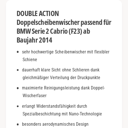
i
r
e
DOUBLE ACTION
i
2
o
C
Doppelscheibenwischer passend für
(
a
BMW Serie 2 Cabrio (F23) ab
F
b
2
Baujahr 2014
r
3
i
)
o
sehr hochwertige Scheibenwischer mit flexibler
|
(
Schiene
a
F
b
2
dauerhaft klare Sicht ohne Schlieren dank
2
3
gleichmäßiger Verteilung der Druckpunkte
0
)
1
maximierte Reinigungsleistung dank Doppel-
|
4
a
Wischerfaser
|
b
D
erlangt Widerstandsfähigkeit durch
2
o
0
Spezialbeschichtung mit Nano-Technologie
u
1
besonders aerodynamisches Design
b
4