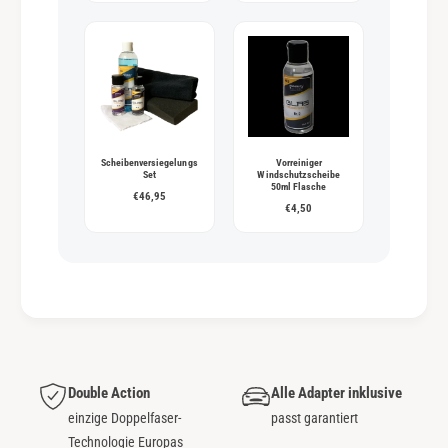
Scheibenversiegelungs
Vorreiniger
Set
Windschutzscheibe
50ml Flasche
€46,95
€4,50
Double Action
Alle Adapter inklusive
einzige Doppelfaser-
passt garantiert
Technologie Europas