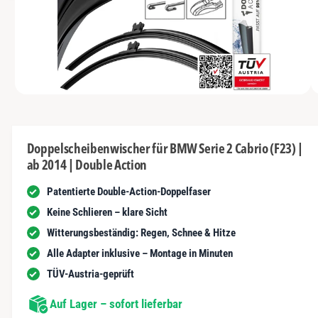
s
I
y
m
N
t
G
p
G
n
E
a
e
N
u
u
s
n
s
c
i
vo
1
M
1
/
n
2
h
e
n
d
ä
i
d
e
f
Doppelscheibenwischer für BMW Serie 2 Cabrio (F23) |
n
e
ab 2014 | Double Action
1
t
r
i
n
Patentierte Double-Action-Doppelfaser
G
M
o
a
Keine Schlieren – klare Sicht
d
a
l
Witterungsbeständig: Regen, Schnee & Hitze
l
ö
e
Alle Adapter inklusive – Montage in Minuten
f
r
f
TÜV-Austria-geprüft
n
i
e
n
Auf Lager – sofort lieferbar
e