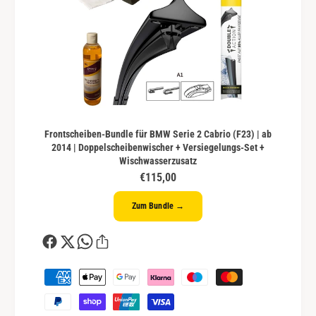
Frontscheiben-Bundle für BMW Serie 2 Cabrio (F23) | ab
2014 | Doppelscheibenwischer + Versiegelungs-Set +
Wischwasserzusatz
€115,00
Zum Bundle →
Z
a
h