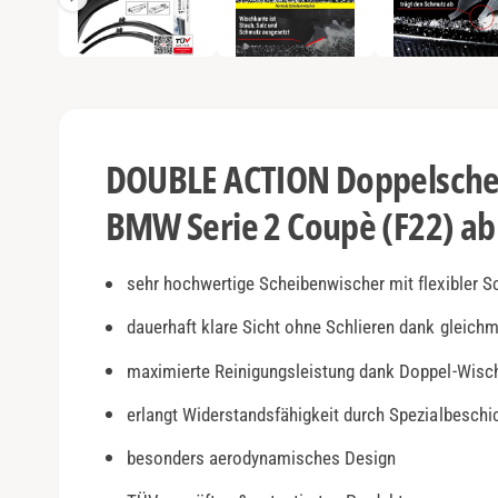
e
e
n
1
a
i
n
n
M
o
s
d
a
i
l
DOUBLE ACTION Doppelschei
ö
c
f
f
BMW Serie 2 Coupè (F22) ab
h
n
e
t
n
v
sehr hochwertige Scheibenwischer mit flexibler S
e
dauerhaft klare Sicht ohne Schlieren dank gleich
r
maximierte Reinigungsleistung dank Doppel-Wisc
f
ü
erlangt Widerstandsfähigkeit durch Spezialbesch
g
besonders aerodynamisches Design
b