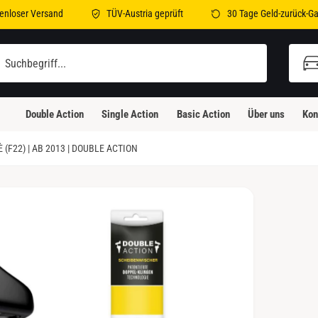
enloser Versand
TÜV-Austria geprüft
30 Tage Geld-zurück-Ga
illi-Bleicher-Straße 2
illi-Bleicher-Straße 2
Double Action
Single Action
Basic Action
Über uns
Kon
3230 Kirchheim unter Teck
eutschland
F22) | AB 2013 | DOUBLE ACTION
Abholung verfügbar, Gewöhnlich fertig in 24
Stunden