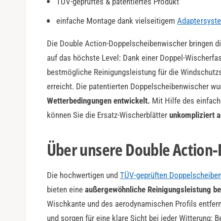
TÜV-geprüftes & patentiertes Produkt
a
r
einfache Montage dank vielseitigem
Adaptersyst
Die Double Action-Doppelscheibenwischer bringen di
auf das höchste Level: Dank einer Doppel-Wischerfas
bestmögliche Reinigungsleistung für die Windschutz
erreicht. Die patentierten Doppelscheibenwischer w
Wetterbedingungen entwickelt.
Mit Hilfe des einfac
können Sie die Ersatz-Wischerblätter
unkompliziert
Über unsere Double Action
Die hochwertigen und
TÜV-geprüften Doppelscheibe
bieten eine
außergewöhnliche Reinigungsleistung be
Wischkante und des aerodynamischen Profils entfer
und sorgen für eine klare Sicht bei jeder Witterung: 