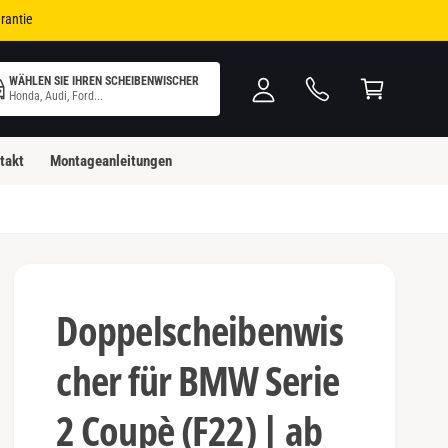
i
W
rantie
n
ar
l
e
WÄHLEN SIE IHREN SCHEIBENWISCHER
o
n
Honda, Audi, Ford...
g
k
g
o
takt
Montageanleitungen
e
rb
n
Doppelscheibenwis
cher für BMW Serie
2 Coupè (F22) | ab