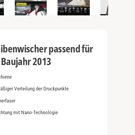
e
n
2
i
n
M
o
d
a
l
benwischer passend für
ö
f
f
 Baujahr 2013
n
e
n
chiene
mäßiger Verteilung der Druckpunkte
herfaser
ichtung mit Nano-Technologie