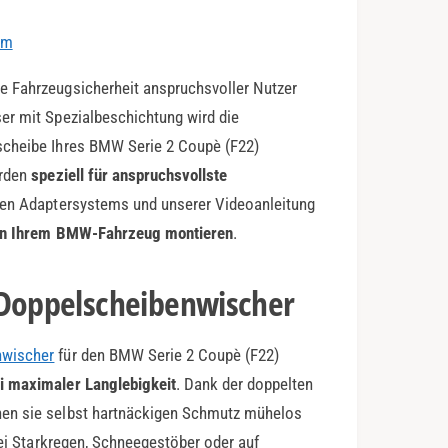
em
e Fahrzeugsicherheit anspruchsvoller Nutzer
er mit Spezialbeschichtung wird die
scheibe Ihres BMW Serie 2 Coupè (F22)
urden
speziell für anspruchsvollste
hen Adaptersystems und unserer Videoanleitung
 an Ihrem BMW-Fahrzeug montieren
.
-Doppelscheibenwischer
nwischer
für den BMW Serie 2 Coupè (F22)
i maximaler Langlebigkeit
. Dank der doppelten
nen sie selbst hartnäckigen Schmutz mühelos
Bei Starkregen, Schneegestöber oder auf