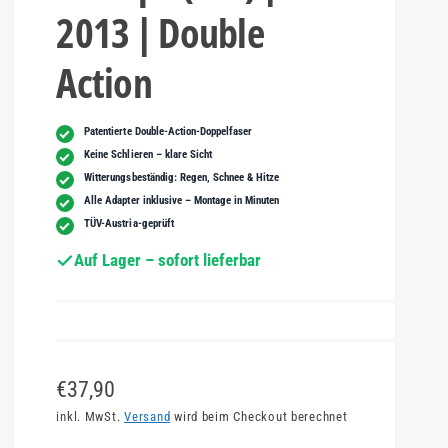
2013 | Double
Action
Patentierte Double-Action-Doppelfaser
Keine Schlieren – klare Sicht
Witterungsbeständig: Regen, Schnee & Hitze
Alle Adapter inklusive – Montage in Minuten
TÜV-Austria-geprüft
Auf Lager – sofort lieferbar
N
€37,90
o
inkl. MwSt.
Versand
wird beim Checkout berechnet