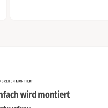
MDREHEN MONTIERT
infach wird montiert
ischer entfernen