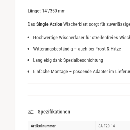
e
n
1
Länge:
14"/350 mm
i
n
M
Das
Single Action
-Wischerblatt sorgt für zuverlässige
o
d
a
Hochwertige Wischerfaser für streifenfreies Wisc
l
ö
Witterungsbeständig – auch bei Frost & Hitze
f
f
n
Langlebig dank Spezialbeschichtung
e
n
Einfache Montage – passende Adapter im Lieferu
Spezifikationen
Artikelnummer
SA-F20-14