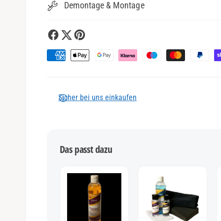
Demontage & Montage
Z
a
h
l
Sicher bei uns einkaufen
u
n
g
Das passt dazu
s
m
e
t
h