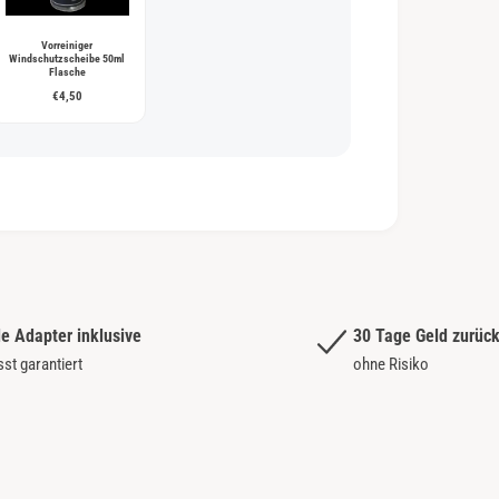
Vorreiniger
Windschutzscheibe 50ml
Flasche
€4,50
le Adapter inklusive
30 Tage Geld zurüc
sst garantiert
ohne Risiko