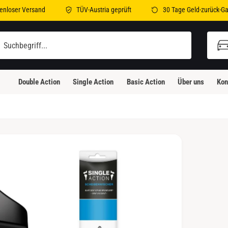
enloser Versand
TÜV-Austria geprüft
30 Tage Geld-zurück-Ga
illi-Bleicher-Straße 2
illi-Bleicher-Straße 2
Double Action
Single Action
Basic Action
Über uns
Kon
3230 Kirchheim unter Teck
eutschland
Abholung verfügbar, Gewöhnlich fertig in 24
Stunden