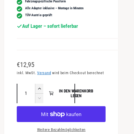
Fahrzeugspezifische Passform
Alle Adapter inklusive – Montage in Minuten
TÜV-Austria-geprüft
Auf Lager – sofort lieferbar
N
€12,95
o
inkl. MwSt.
Versand
wird beim Checkout berechnet
r
A
E
IN DEN WARENKORB
m
n
LEGEN
r
V
a
h
z
e
ö
l
a
r
h
r
e
h
e
i
Weitere Bezahlmöglichkeiten
d
r
l
n