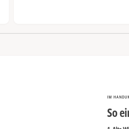
1
/
von
6
IM HANDU
So e
1. Alte W