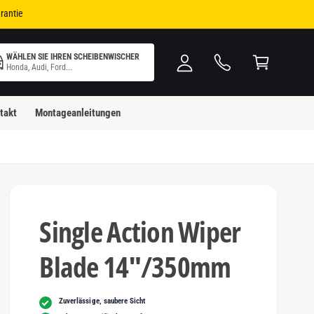
i
W
rantie
n
ar
l
e
WÄHLEN SIE IHREN SCHEIBENWISCHER
o
n
Honda, Audi, Ford...
g
k
g
o
takt
Montageanleitungen
e
rb
n
Single Action Wiper
Blade 14"/350mm
Zuverlässige, saubere Sicht