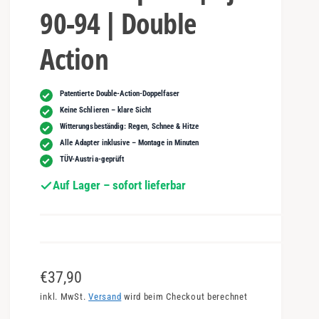
90-94 | Double
Action
Patentierte Double-Action-Doppelfaser
Keine Schlieren – klare Sicht
Witterungsbeständig: Regen, Schnee & Hitze
Alle Adapter inklusive – Montage in Minuten
TÜV-Austria-geprüft
Auf Lager – sofort lieferbar
N
€37,90
o
inkl. MwSt.
Versand
wird beim Checkout berechnet