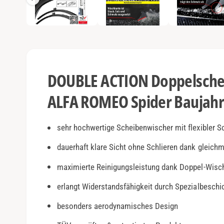
e
e
n
1
a
i
n
n
M
o
s
d
a
i
l
DOUBLE ACTION Doppelschei
ö
c
f
f
ALFA ROMEO Spider Baujahr
h
n
e
t
n
v
sehr hochwertige Scheibenwischer mit flexibler S
e
dauerhaft klare Sicht ohne Schlieren dank gleich
r
maximierte Reinigungsleistung dank Doppel-Wisc
f
ü
erlangt Widerstandsfähigkeit durch Spezialbesch
g
besonders aerodynamisches Design
b