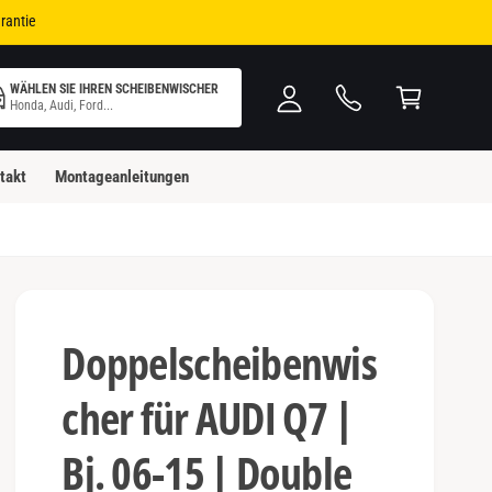
i
W
rantie
n
ar
l
e
WÄHLEN SIE IHREN SCHEIBENWISCHER
o
n
Honda, Audi, Ford...
g
k
g
o
takt
Montageanleitungen
e
rb
n
Doppelscheibenwis
cher für AUDI Q7 |
Bj. 06-15 | Double