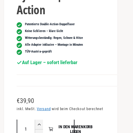
Action
Patentierte Double-Action-Doppelfaser
Keine Schlieren – klare Sicht
Witterungsbeständig: Regen, Schnee & Hitze
Alle Adapter inklusive – Montage in Minuten
TÜV-Austria-geprüft
Auf Lager – sofort lieferbar
N
€39,90
o
inkl. MwSt.
Versand
wird beim Checkout berechnet
r
A
E
IN DEN WARENKORB
m
n
LEGEN