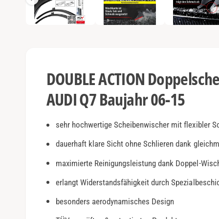
e
e
n
1
a
i
n
n
M
o
s
d
a
i
l
DOUBLE ACTION Doppelschei
ö
c
f
f
AUDI Q7 Baujahr 06-15
h
n
e
t
n
v
sehr hochwertige Scheibenwischer mit flexibler S
e
dauerhaft klare Sicht ohne Schlieren dank gleich
r
maximierte Reinigungsleistung dank Doppel-Wisc
f
ü
erlangt Widerstandsfähigkeit durch Spezialbesch
g
besonders aerodynamisches Design
b