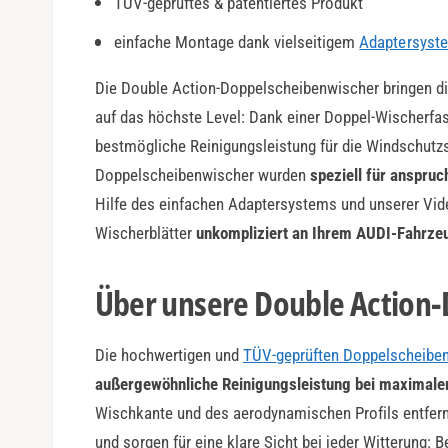
TÜV-geprüftes & patentiertes Produkt
a
r
einfache Montage dank vielseitigem
Adaptersyst
Die Double Action-Doppelscheibenwischer bringen di
auf das höchste Level: Dank einer Doppel-Wischerfas
bestmögliche Reinigungsleistung für die Windschutzs
Doppelscheibenwischer wurden
speziell für anspru
Hilfe des einfachen Adaptersystems und unserer Vide
Wischerblätter
unkompliziert an Ihrem AUDI-Fahrze
Über unsere Double Action
Die hochwertigen und
TÜV-geprüften Doppelscheibe
außergewöhnliche Reinigungsleistung bei maximaler
Wischkante und des aerodynamischen Profils entfer
und sorgen für eine klare Sicht bei jeder Witterung: 