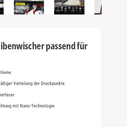
e
n
2
i
n
M
o
d
a
l
benwischer passend für
ö
f
f
n
e
n
chiene
mäßiger Verteilung der Druckpunkte
herfaser
ichtung mit Nano-Technologie