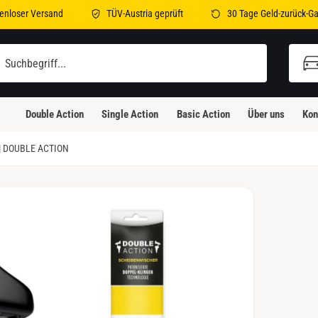
enloser Versand
TÜV-Austria geprüft
30 Tage Geld-zurück-Ga
illi-Bleicher-Straße 2
illi-Bleicher-Straße 2
Double Action
Single Action
Basic Action
Über uns
Kon
3230 Kirchheim unter Teck
eutschland
| DOUBLE ACTION
Abholung verfügbar, Gewöhnlich fertig in 24
Stunden