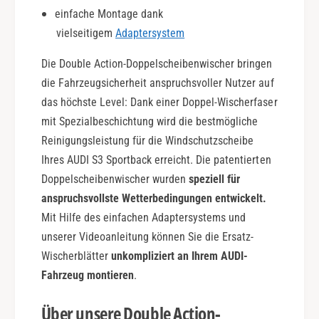
c
u
einfache Montage dank
t
b
i
vielseitigem
Adaptersystem
l
o
e
n
Die Double Action-Doppelscheibenwischer bringen
A
c
die Fahrzeugsicherheit anspruchsvoller Nutzer auf
t
das höchste Level: Dank einer Doppel-Wischerfaser
i
mit Spezialbeschichtung wird die bestmögliche
o
Reinigungsleistung für die Windschutzscheibe
n
Ihres AUDI S3 Sportback erreicht. Die patentierten
Doppelscheibenwischer wurden
speziell für
anspruchsvollste Wetterbedingungen entwickelt.
Mit Hilfe des einfachen Adaptersystems und
unserer Videoanleitung können Sie die Ersatz-
Wischerblätter
unkompliziert an Ihrem AUDI-
Fahrzeug montieren
.
Über unsere Double Action-