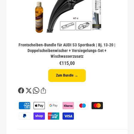
Frontscheiben-Bundle für AUDI S3 Sportback | Bj. 13-20 |
Doppelscheibenwischer + Versiegelungs-Set +
Wischwasserzusatz
€115,00
Zum Bundle →
Z
a
h
l
u