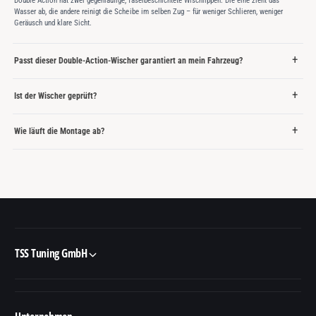
Double Action hat zwei gegenläufige, faserbeschichtete Wischlippen: Die eine zieht das
Wasser ab, die andere reinigt die Scheibe im selben Zug – für weniger Schlieren, weniger
Geräusch und klare Sicht.
Passt dieser Double-Action-Wischer garantiert an mein Fahrzeug?
Ist der Wischer geprüft?
Wie läuft die Montage ab?
TSS Tuning GmbH