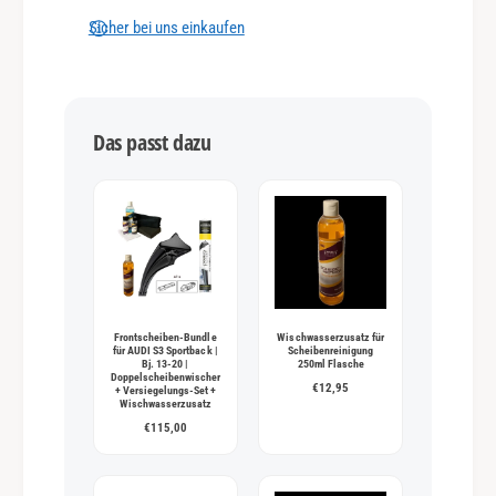
n
Sicher bei uns einkaufen
g
s
m
Das passt dazu
e
t
h
o
d
e
n
Frontscheiben-Bundle
Wischwasserzusatz für
für AUDI S3 Sportback |
Scheibenreinigung
Bj. 13-20 |
250ml Flasche
Doppelscheibenwischer
€12,95
+ Versiegelungs-Set +
Wischwasserzusatz
€115,00