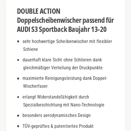
a
p
DOUBLE ACTION
c
o
k
r
Doppelscheibenwischer passend für
|
t
AUDI S3 Sportback Baujahr 13-20
B
b
j
a
sehr hochwertige Scheibenwischer mit flexibler
.
c
1
Schiene
k
3
|
dauerhaft klare Sicht ohne Schlieren dank
-
B
2
gleichmäßiger Verteilung der Druckpunkte
j
0
.
maximierte Reinigungsleistung dank Doppel-
|
1
Wischerfaser
D
3
o
-
erlangt Widerstandsfähigkeit durch
u
2
Spezialbeschichtung mit Nano-Technologie
b
0
l
|
besonders aerodynamisches Design
e
D
A
TÜV-geprüftes & patentiertes Produkt
o