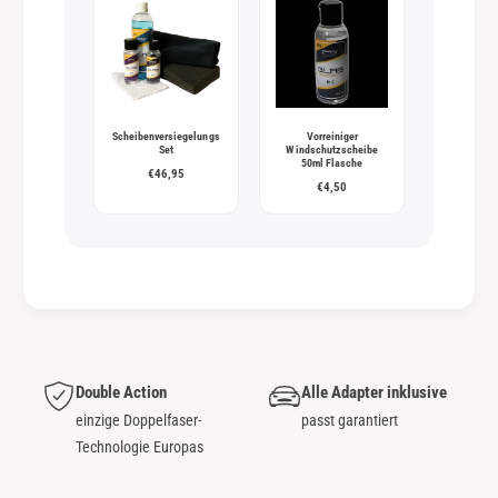
Scheibenversiegelungs
Vorreiniger
Set
Windschutzscheibe
50ml Flasche
€46,95
€4,50
Double Action
Alle Adapter inklusive
einzige Doppelfaser-
passt garantiert
Technologie Europas