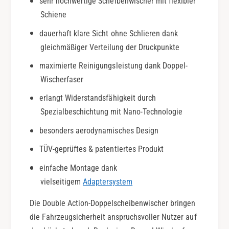
sehr hochwertige Scheibenwischer mit flexibler
j
a
Schiene
.
n
0
t
dauerhaft klare Sicht ohne Schlieren dank
9
|
gleichmäßiger Verteilung der Druckpunkte
-
B
1
j
maximierte Reinigungsleistung dank Doppel-
5
.
Wischerfaser
|
0
D
erlangt Widerstandsfähigkeit durch
9
o
-
Spezialbeschichtung mit Nano-Technologie
u
1
besonders aerodynamisches Design
b
5
l
|
TÜV-geprüftes & patentiertes Produkt
e
D
A
o
einfache Montage dank
c
u
vielseitigem
Adaptersystem
t
b
i
l
Die Double Action-Doppelscheibenwischer bringen
o
e
die Fahrzeugsicherheit anspruchsvoller Nutzer auf
n
A