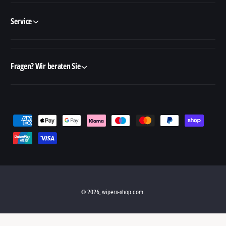
Service
Fragen? Wir beraten Sie
Z
a
h
l
u
n
© 2026,
wipers-shop.com
.
g
s