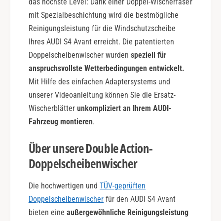
das höchste Level: Dank einer Doppel-Wischerfaser
c
mit Spezialbeschichtung wird die bestmögliche
t
i
Reinigungsleistung für die Windschutzscheibe
o
Ihres AUDI S4 Avant erreicht. Die patentierten
n
Doppelscheibenwischer wurden
speziell für
anspruchsvollste Wetterbedingungen entwickelt.
Mit Hilfe des einfachen Adaptersystems und
unserer Videoanleitung können Sie die Ersatz-
Wischerblätter
unkompliziert an Ihrem AUDI-
Fahrzeug montieren
.
Über unsere Double Action-
Doppelscheibenwischer
Die hochwertigen und
TÜV-geprüften
Doppelscheibenwischer
für den AUDI S4 Avant
bieten eine
außergewöhnliche Reinigungsleistung