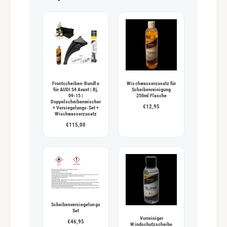
t
h
o
d
e
n
Frontscheiben-Bundle
Wischwasserzusatz für
für AUDI S4 Avant | Bj.
Scheibenreinigung
09-15 |
250ml Flasche
Doppelscheibenwischer
€12,95
+ Versiegelungs-Set +
Wischwasserzusatz
€115,00
Scheibenversiegelungs
Set
Vorreiniger
€46,95
Windschutzscheibe