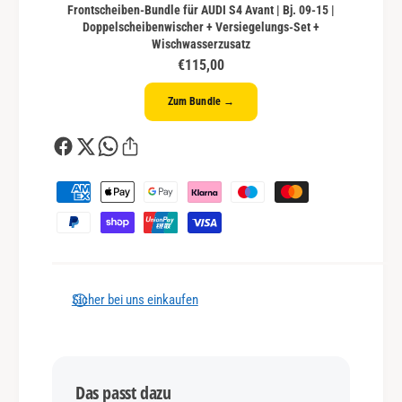
Frontscheiben-Bundle für AUDI S4 Avant | Bj. 09-15 |
Doppelscheibenwischer + Versiegelungs-Set +
Wischwasserzusatz
€115,00
Zum Bundle →
Z
a
h
l
u
n
Sicher bei uns einkaufen
g
s
m
Das passt dazu
e