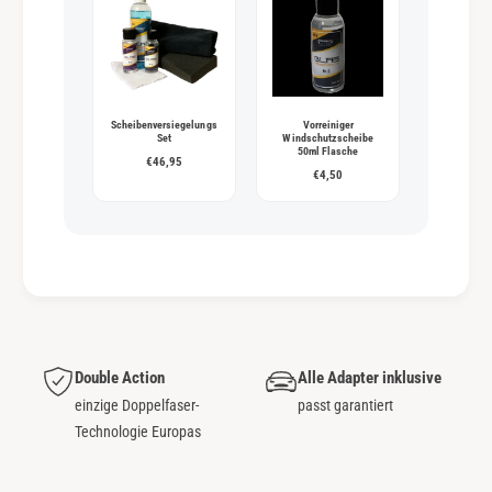
Scheibenversiegelungs
Vorreiniger
Set
Windschutzscheibe
50ml Flasche
€46,95
€4,50
Double Action
Alle Adapter inklusive
einzige Doppelfaser-
passt garantiert
Technologie Europas