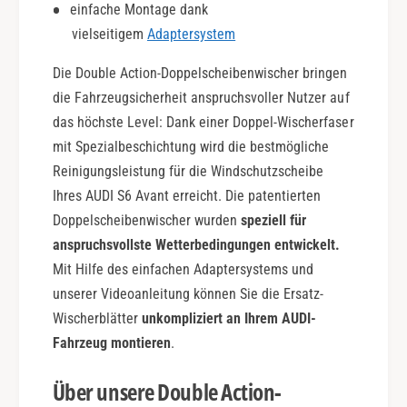
einfache Montage dank
c
vielseitigem
Adaptersystem
t
i
Die Double Action-Doppelscheibenwischer bringen
o
n
die Fahrzeugsicherheit anspruchsvoller Nutzer auf
das höchste Level: Dank einer Doppel-Wischerfaser
mit Spezialbeschichtung wird die bestmögliche
Reinigungsleistung für die Windschutzscheibe
Ihres AUDI S6 Avant erreicht. Die patentierten
Doppelscheibenwischer wurden
speziell für
anspruchsvollste Wetterbedingungen entwickelt.
Mit Hilfe des einfachen Adaptersystems und
unserer Videoanleitung können Sie die Ersatz-
Wischerblätter
unkompliziert an Ihrem AUDI-
Fahrzeug montieren
.
Über unsere Double Action-