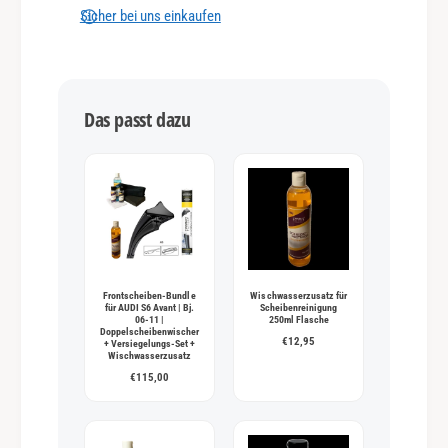
n
Sicher bei uns einkaufen
g
s
m
Das passt dazu
e
t
h
o
d
e
n
Frontscheiben-Bundle
Wischwasserzusatz für
für AUDI S6 Avant | Bj.
Scheibenreinigung
06-11 |
250ml Flasche
Doppelscheibenwischer
€12,95
+ Versiegelungs-Set +
Wischwasserzusatz
€115,00