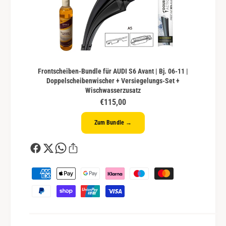
Frontscheiben-Bundle für AUDI S6 Avant | Bj. 06-11 |
Doppelscheibenwischer + Versiegelungs-Set +
Wischwasserzusatz
€115,00
Zum Bundle →
Z
a
h
l
u