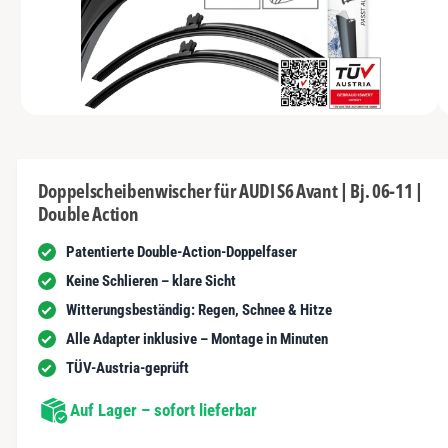
N
t
y
m
G
n
E
p
G
N
u
a
e
n
u
s
i
vo
1
M
s
c
1
/
n
2
e
n
h
d
i
d
ä
e
Doppelscheibenwischer für AUDI S6 Avant | Bj. 06-11 |
n
e
f
Double Action
1
r
i
t
n
Patentierte Double-Action-Doppelfaser
G
M
o
a
Keine Schlieren – klare Sicht
d
a
l
Witterungsbeständig: Regen, Schnee & Hitze
l
ö
e
Alle Adapter inklusive – Montage in Minuten
f
r
f
TÜV-Austria-geprüft
n
i
e
n
Auf Lager – sofort lieferbar
e
a