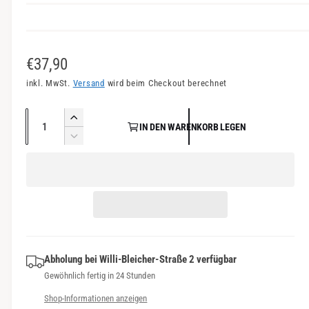
n
s
i
N
€37,90
c
o
inkl. MwSt.
Versand
wird beim Checkout berechnet
h
r
t
A
E
v
IN DEN WARENKORB LEGEN
m
n
r
V
e
a
h
z
e
r
ö
r
a
l
f
h
r
h
e
e
ü
i
l
d
n
g
r
i
g
b
P
e
e
a
M
Abholung bei
Willi-Bleicher-Straße 2
verfügbar
r
r
e
r
Gewöhnlich fertig in 24 Stunden
e
e
n
d
Shop-Informationen anzeigen
g