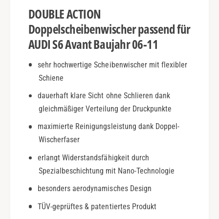
B
v
DOUBLE ACTION
j
a
.
n
Doppelscheibenwischer passend für
0
t
AUDI S6 Avant Baujahr 06-11
6
|
-
B
sehr hochwertige Scheibenwischer mit flexibler
1
j
1
Schiene
.
|
0
dauerhaft klare Sicht ohne Schlieren dank
D
6
o
gleichmäßiger Verteilung der Druckpunkte
-
u
1
maximierte Reinigungsleistung dank Doppel-
b
1
Wischerfaser
l
|
e
D
erlangt Widerstandsfähigkeit durch
A
o
Spezialbeschichtung mit Nano-Technologie
c
u
t
b
besonders aerodynamisches Design
i
l
o
TÜV-geprüftes & patentiertes Produkt
e
n
A