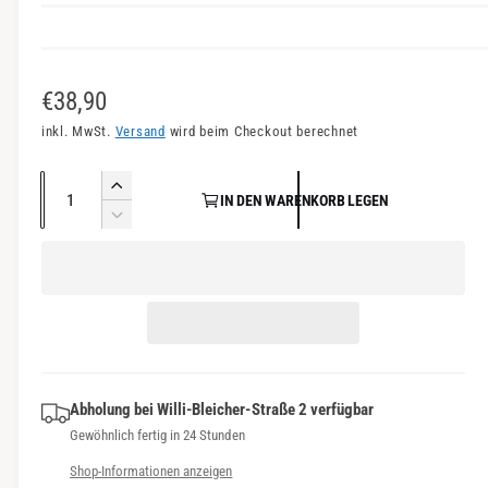
n
s
i
N
€38,90
c
o
inkl. MwSt.
Versand
wird beim Checkout berechnet
h
r
t
A
E
v
IN DEN WARENKORB LEGEN
m
n
r
V
e
a
h
z
e
r
ö
r
a
l
f
h
r
h
e
e
ü
i
l
d
n
g
r
i
g
b
P
e
e
a
M
Abholung bei
Willi-Bleicher-Straße 2
verfügbar
r
r
e
r
Gewöhnlich fertig in 24 Stunden
e
e
n
d
Shop-Informationen anzeigen
g