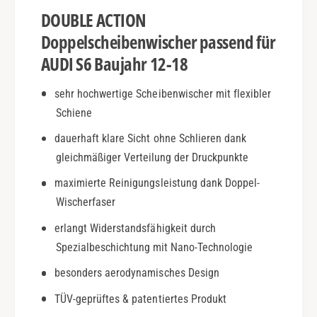
-
B
DOUBLE ACTION
1
j
8
.
Doppelscheibenwischer passend für
|
1
AUDI S6 Baujahr 12-18
D
2
o
-
sehr hochwertige Scheibenwischer mit flexibler
u
1
b
Schiene
8
l
|
dauerhaft klare Sicht ohne Schlieren dank
e
D
A
gleichmäßiger Verteilung der Druckpunkte
o
c
u
maximierte Reinigungsleistung dank Doppel-
t
b
Wischerfaser
i
l
o
e
erlangt Widerstandsfähigkeit durch
n
A
Spezialbeschichtung mit Nano-Technologie
c
t
besonders aerodynamisches Design
i
TÜV-geprüftes & patentiertes Produkt
o
n