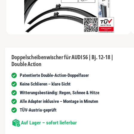
N
t
y
m
G
n
E
p
G
N
u
a
e
n
u
s
i
vo
1
M
s
c
1
/
n
2
e
n
h
d
i
d
ä
e
Doppelscheibenwischer für AUDI S6 | Bj. 12-18 |
n
e
f
Double Action
1
r
i
t
n
Patentierte Double-Action-Doppelfaser
G
M
o
a
Keine Schlieren – klare Sicht
d
a
l
Witterungsbeständig: Regen, Schnee & Hitze
l
ö
e
Alle Adapter inklusive – Montage in Minuten
f
r
f
TÜV-Austria-geprüft
n
i
e
n
Auf Lager – sofort lieferbar
e
a