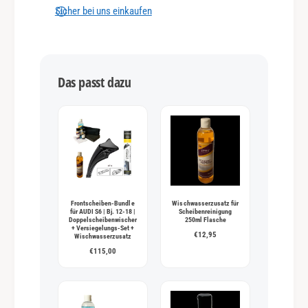
n
Sicher bei uns einkaufen
g
s
m
Das passt dazu
e
t
h
o
d
e
n
Frontscheiben-Bundle
Wischwasserzusatz für
für AUDI S6 | Bj. 12-18 |
Scheibenreinigung
Doppelscheibenwischer
250ml Flasche
+ Versiegelungs-Set +
€12,95
Wischwasserzusatz
€115,00