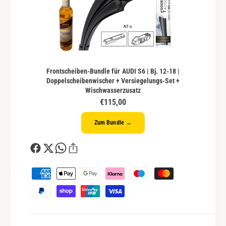
Frontscheiben-Bundle für AUDI S6 | Bj. 12-18 |
Doppelscheibenwischer + Versiegelungs-Set +
Wischwasserzusatz
€115,00
Zum Bundle →
Z
a
h
l
u