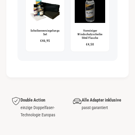
Scheibenversiegelungs
Vorreiniger
Set
Windschutzscheibe
50ml Flasche
€46,95
€4,50
Double Action
Alle Adapter inklusive
einzige Doppelfaser-
passt garantiert
Technologie Europas