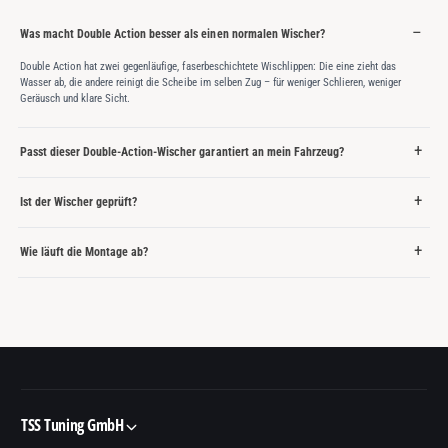
Was macht Double Action besser als einen normalen Wischer?
Double Action hat zwei gegenläufige, faserbeschichtete Wischlippen: Die eine zieht das
Wasser ab, die andere reinigt die Scheibe im selben Zug – für weniger Schlieren, weniger
Geräusch und klare Sicht.
Passt dieser Double-Action-Wischer garantiert an mein Fahrzeug?
Ist der Wischer geprüft?
Wie läuft die Montage ab?
TSS Tuning GmbH