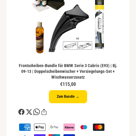
Frontscheiben-Bundle für BMW Serie 3 Cabrio (E93) | Bj.
09-13 | Doppelscheibenwischer + Versiegelungs-Set +
Wischwasserzusatz
€115,00
Zum Bundle →
Z
a