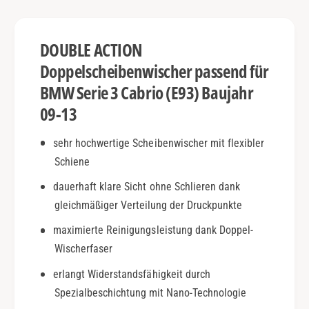
a
r
b
i
r
e
DOUBLE ACTION
i
3
o
C
Doppelscheibenwischer passend für
(
a
BMW Serie 3 Cabrio (E93) Baujahr
E
b
9
09-13
r
3
i
)
o
sehr hochwertige Scheibenwischer mit flexibler
|
(
Schiene
B
E
j
9
dauerhaft klare Sicht ohne Schlieren dank
.
3
gleichmäßiger Verteilung der Druckpunkte
0
)
9
maximierte Reinigungsleistung dank Doppel-
|
-
B
Wischerfaser
1
j
3
erlangt Widerstandsfähigkeit durch
.
|
0
Spezialbeschichtung mit Nano-Technologie
D
9