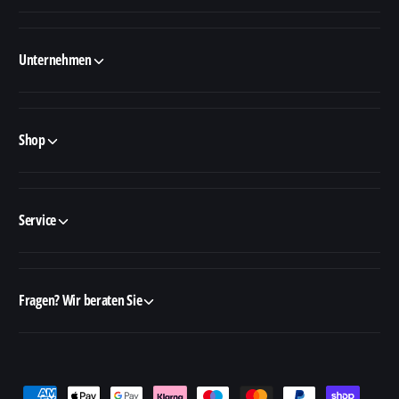
Unternehmen
Shop
Service
Fragen? Wir beraten Sie
Z