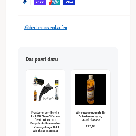
h
l
u
n
Sicher bei uns einkaufen
g
s
m
Das passt dazu
e
t
h
o
d
e
n
Frontscheiben-Bundle
Wischwasserzusatz für
für BMW Serie 3 Cabrio
Scheibenreinigung
(E93) | Bj. 09-13 |
250ml Flasche
Doppelscheibenwischer
€12,95
+ Versiegelungs-Set +
Wischwasserzusatz