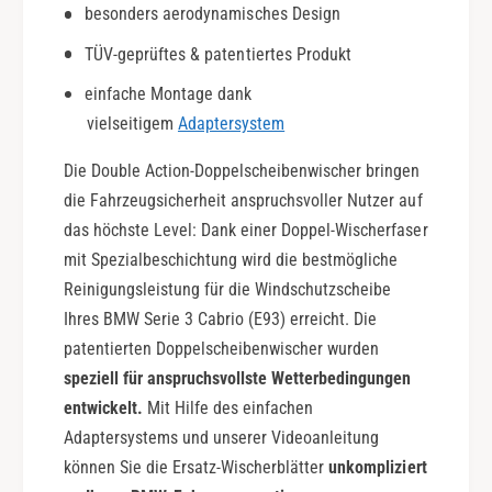
besonders aerodynamisches Design
o
-
u
1
TÜV-geprüftes & patentiertes Produkt
b
3
l
|
einfache Montage dank
e
D
vielseitigem
Adaptersystem
A
o
c
u
Die Double Action-Doppelscheibenwischer bringen
t
b
die Fahrzeugsicherheit anspruchsvoller Nutzer auf
i
l
das höchste Level: Dank einer Doppel-Wischerfaser
o
e
n
mit Spezialbeschichtung wird die bestmögliche
A
c
Reinigungsleistung für die Windschutzscheibe
t
Ihres BMW Serie 3 Cabrio (E93) erreicht. Die
i
patentierten Doppelscheibenwischer wurden
o
speziell für anspruchsvollste Wetterbedingungen
n
entwickelt.
Mit Hilfe des einfachen
Adaptersystems und unserer Videoanleitung
können Sie die Ersatz-Wischerblätter
unkompliziert