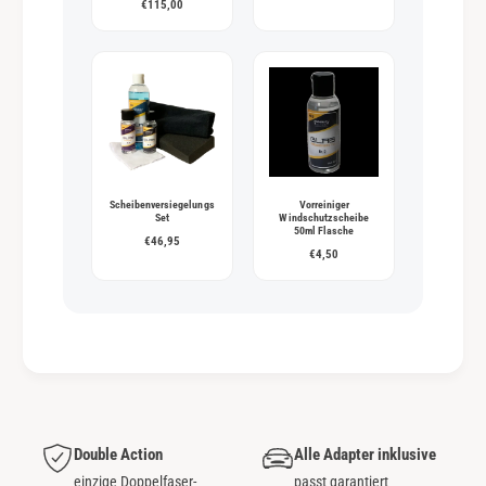
€115,00
Scheibenversiegelungs
Vorreiniger
Set
Windschutzscheibe
50ml Flasche
€46,95
€4,50
Double Action
Alle Adapter inklusive
einzige Doppelfaser-
passt garantiert