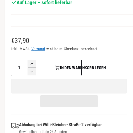
Auf Lager – sofort lieferbar
a
n
s
i
c
N
€37,90
h
o
inkl. MwSt.
Versand
wird beim Checkout berechnet
t
r
v
A
E
e
IN DEN WARENKORB LEGEN
m
n
r
V
r
a
h
z
e
f
ö
r
a
l
ü
h
r
h
e
e
g
i
l
d
n
b
r
i
g
a
P
e
e
r
M
Abholung bei
Willi-Bleicher-Straße 2
verfügbar
r
r
e
Gewöhnlich fertig in 24 Stunden