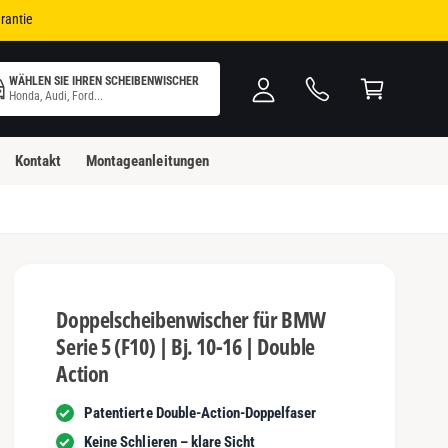
i
W
rantie
n
ar
l
e
WÄHLEN SIE IHREN SCHEIBENWISCHER
o
n
Honda, Audi, Ford...
g
k
g
o
Kontakt
Montageanleitungen
e
rb
n
Doppelscheibenwischer für BMW
Serie 5 (F10) | Bj. 10-16 | Double
Action
Patentierte Double-Action-Doppelfaser
Keine Schlieren – klare Sicht