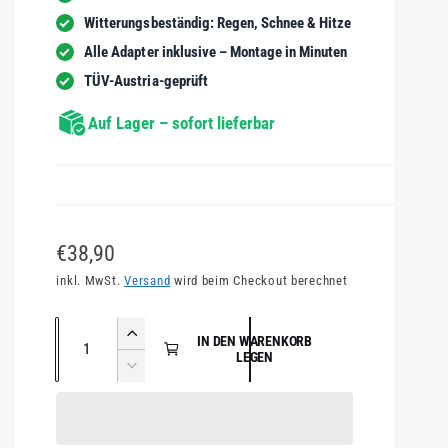
Witterungsbeständig: Regen, Schnee & Hitze
Alle Adapter inklusive – Montage in Minuten
TÜV-Austria-geprüft
Auf Lager – sofort lieferbar
N
€38,90
o
inkl. MwSt.
Versand
wird beim Checkout berechnet
r
A
E
IN DEN WARENKORB
m
n
LEGEN
r
V
a
h
z
e
ö
l
a
r
h
r
e
h