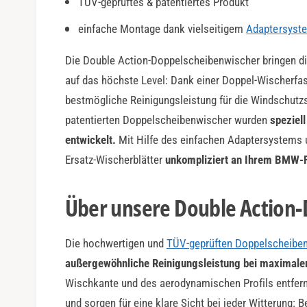
TÜV-geprüftes & patentiertes Produkt
a
r
einfache Montage dank vielseitigem
Adaptersyst
Die Double Action-Doppelscheibenwischer bringen di
auf das höchste Level: Dank einer Doppel-Wischerfas
bestmögliche Reinigungsleistung für die Windschutzs
patentierten Doppelscheibenwischer wurden
speziel
entwickelt.
Mit Hilfe des einfachen Adaptersystems 
Ersatz-Wischerblätter
unkompliziert an Ihrem BMW-
Über unsere Double Action
Die hochwertigen und
TÜV-geprüften Doppelscheibe
außergewöhnliche Reinigungsleistung bei maximaler
Wischkante und des aerodynamischen Profils entfer
und sorgen für eine klare Sicht bei jeder Witterung: 