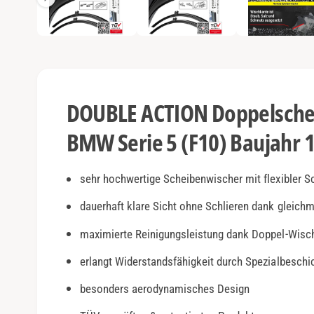
e
e
n
1
a
i
n
n
M
o
s
d
a
i
l
DOUBLE ACTION Doppelschei
ö
c
f
f
BMW Serie 5 (F10) Baujahr 
h
n
e
t
n
v
sehr hochwertige Scheibenwischer mit flexibler S
e
dauerhaft klare Sicht ohne Schlieren dank gleich
r
maximierte Reinigungsleistung dank Doppel-Wisc
f
ü
erlangt Widerstandsfähigkeit durch Spezialbesch
g
besonders aerodynamisches Design
b