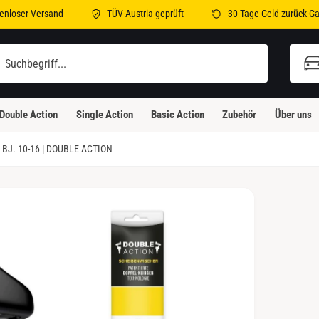
enloser Versand
TÜV-Austria geprüft
30 Tage Geld-zurück-Ga
illi-Bleicher-Straße 2
illi-Bleicher-Straße 2
Double Action
Single Action
Basic Action
Zubehör
Über uns
3230 Kirchheim unter Teck
eutschland
BJ. 10-16 | DOUBLE ACTION
Abholung verfügbar, Gewöhnlich fertig in 24
Stunden