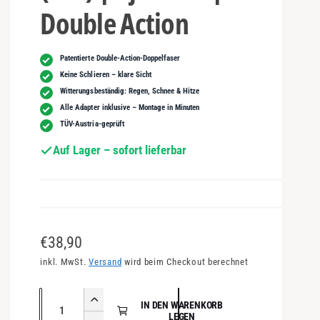
Double Action
Patentierte Double-Action-Doppelfaser
Keine Schlieren – klare Sicht
Witterungsbeständig: Regen, Schnee & Hitze
Alle Adapter inklusive – Montage in Minuten
TÜV-Austria-geprüft
Auf Lager – sofort lieferbar
N
€38,90
o
inkl. MwSt.
Versand
wird beim Checkout berechnet
r
A
E
IN DEN WARENKORB
m
n
LEGEN