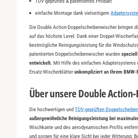
TÜV-geprüftes & patentiertes Produkt
a
r
einfache Montage dank vielseitigem
Adaptersyst
Die Double Action-Doppelscheibenwischer bringen di
auf das höchste Level: Dank einer Doppel-Wischerfas
bestmögliche Reinigungsleistung für die Windschutzs
patentierten Doppelscheibenwischer wurden
speziel
entwickelt.
Mit Hilfe des einfachen Adaptersystems 
Ersatz-Wischerblätter
unkompliziert an Ihrem BMW-
Über unsere Double Action
Die hochwertigen und
TÜV-geprüften Doppelscheibe
außergewöhnliche Reinigungsleistung bei maximaler
Wischkante und des aerodynamischen Profils entfer
und sorgen für eine klare Sicht bei jeder Witterung: 