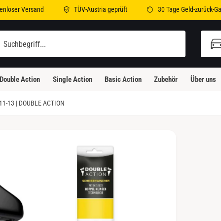
enloser Versand
TÜV-Austria geprüft
30 Tage Geld-zurück-Ga
illi-Bleicher-Straße 2
illi-Bleicher-Straße 2
Double Action
Single Action
Basic Action
Zubehör
Über uns
3230 Kirchheim unter Teck
eutschland
11-13 | DOUBLE ACTION
Abholung verfügbar, Gewöhnlich fertig in 24
Stunden