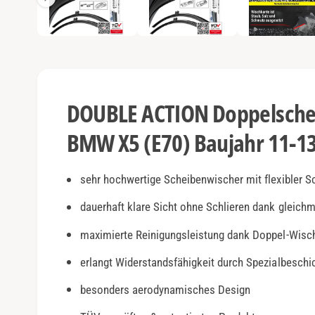
e
e
n
1
a
i
n
n
M
o
s
d
a
i
l
DOUBLE ACTION Doppelschei
ö
c
f
f
BMW X5 (E70) Baujahr 11-1
h
n
e
t
n
v
sehr hochwertige Scheibenwischer mit flexibler S
e
dauerhaft klare Sicht ohne Schlieren dank gleich
r
maximierte Reinigungsleistung dank Doppel-Wisc
f
ü
erlangt Widerstandsfähigkeit durch Spezialbesch
g
besonders aerodynamisches Design
b