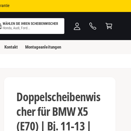
i
W
rantie
n
ar
l
e
WÄHLEN SIE IHREN SCHEIBENWISCHER
o
n
Honda, Audi, Ford...
g
k
g
o
Kontakt
Montageanleitungen
e
rb
n
Doppelscheibenwis
cher für BMW X5
(E70) | Bj. 11-13 |