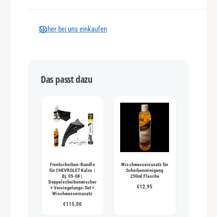
l
u
n
Sicher bei uns einkaufen
g
s
m
Das passt dazu
e
t
h
o
d
e
n
Frontscheiben-Bundle
Wischwasserzusatz für
für CHEVROLET Kalos |
Scheibenreinigung
Bj. 05-08 |
250ml Flasche
Doppelscheibenwischer
€12,95
+ Versiegelungs-Set +
Wischwasserzusatz
€115,00