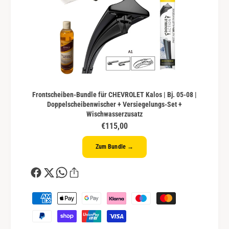
Frontscheiben-Bundle für CHEVROLET Kalos | Bj. 05-08 |
Doppelscheibenwischer + Versiegelungs-Set +
Wischwasserzusatz
€115,00
Zum Bundle →
Z
a
h