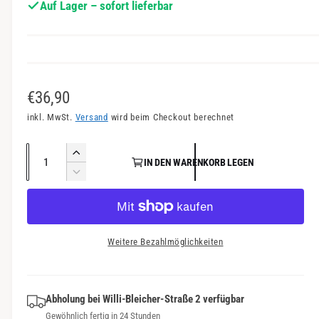
Auf Lager – sofort lieferbar
a
n
s
i
c
N
€36,90
h
o
inkl. MwSt.
Versand
wird beim Checkout berechnet
t
r
v
A
E
e
IN DEN WARENKORB LEGEN
m
n
r
V
r
a
h
z
e
f
ö
r
a
l
ü
h
r
h
e
e
g
i
Weitere Bezahlmöglichkeiten
l
d
n
b
r
i
g
a
P
e
e
r
M
Abholung bei
Willi-Bleicher-Straße 2
verfügbar
r
r
e
Gewöhnlich fertig in 24 Stunden