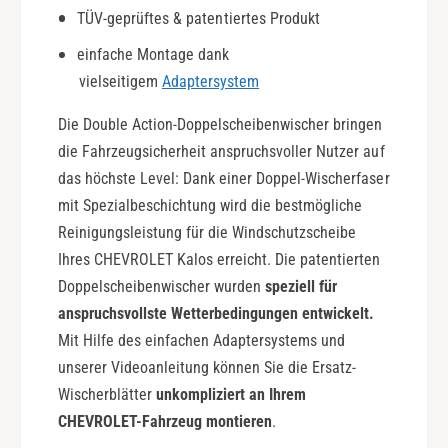
c
TÜV-geprüftes & patentiertes Produkt
u
t
b
einfache Montage dank
i
l
o
vielseitigem
Adaptersystem
e
n
A
Die Double Action-Doppelscheibenwischer bringen
c
t
die Fahrzeugsicherheit anspruchsvoller Nutzer auf
i
das höchste Level: Dank einer Doppel-Wischerfaser
o
mit Spezialbeschichtung wird die bestmögliche
n
Reinigungsleistung für die Windschutzscheibe
Ihres CHEVROLET Kalos erreicht. Die patentierten
Doppelscheibenwischer wurden
speziell für
anspruchsvollste Wetterbedingungen entwickelt.
Mit Hilfe des einfachen Adaptersystems und
unserer Videoanleitung können Sie die Ersatz-
Wischerblätter
unkompliziert an Ihrem
CHEVROLET-Fahrzeug montieren
.