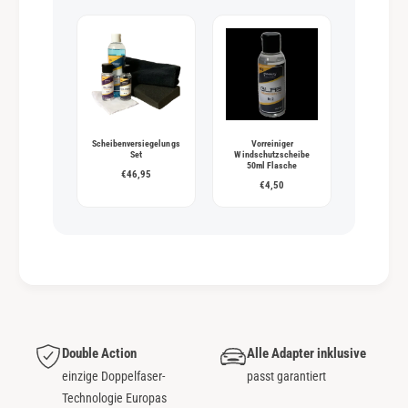
Scheibenversiegelungs
Vorreiniger
Set
Windschutzscheibe
50ml Flasche
€46,95
€4,50
Double Action
Alle Adapter inklusive
einzige Doppelfaser-
passt garantiert
Technologie Europas