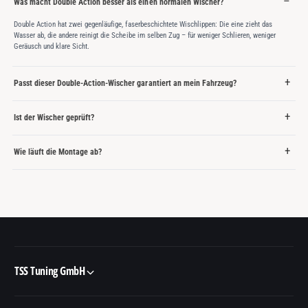
Was macht Double Action besser als einen normalen Wischer?
Double Action hat zwei gegenläufige, faserbeschichtete Wischlippen: Die eine zieht das
Wasser ab, die andere reinigt die Scheibe im selben Zug – für weniger Schlieren, weniger
Geräusch und klare Sicht.
Passt dieser Double-Action-Wischer garantiert an mein Fahrzeug?
Ist der Wischer geprüft?
Wie läuft die Montage ab?
TSS Tuning GmbH