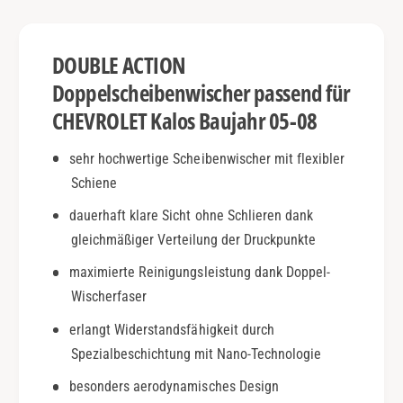
a
O
l
L
o
E
DOUBLE ACTION
s
T
|
K
Doppelscheibenwischer passend für
B
a
CHEVROLET Kalos Baujahr 05-08
j
l
.
o
sehr hochwertige Scheibenwischer mit flexibler
0
s
5
Schiene
|
-
B
dauerhaft klare Sicht ohne Schlieren dank
0
j
8
gleichmäßiger Verteilung der Druckpunkte
.
|
0
maximierte Reinigungsleistung dank Doppel-
D
5
Wischerfaser
o
-
u
0
erlangt Widerstandsfähigkeit durch
b
8
Spezialbeschichtung mit Nano-Technologie
l
|
e
D
besonders aerodynamisches Design
A
o