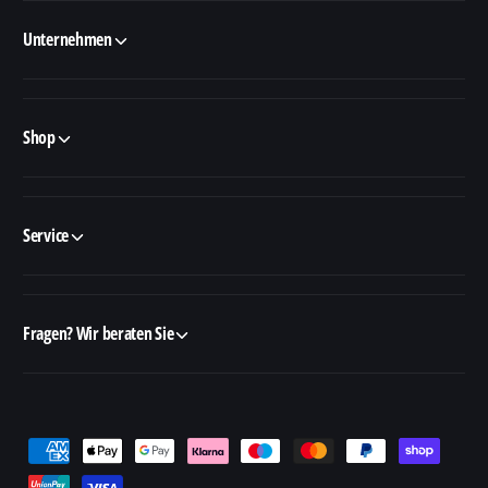
Unternehmen
Shop
Service
Fragen? Wir beraten Sie
Z
a