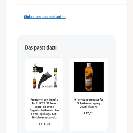
l
u
n
Sicher bei uns einkaufen
g
s
m
Das passt dazu
e
t
h
o
d
e
n
Frontscheiben-Bundle
Wischwasserzusatz für
für CHRYSLER Trans
Scheibenreinigung
Sport | ab 1996 |
250ml Flasche
Doppelscheibenwischer
€12,95
+ Versiegelungs-Set +
Wischwasserzusatz
€115,00