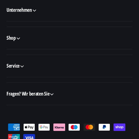
Unternehmen
Shop
Service
Fragen? Wir beraten Sie
Z
a