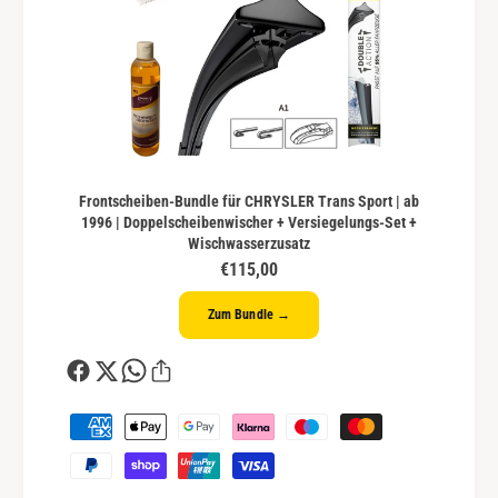
Frontscheiben-Bundle für CHRYSLER Trans Sport | ab
1996 | Doppelscheibenwischer + Versiegelungs-Set +
Wischwasserzusatz
€115,00
Zum Bundle →
Z
a
h