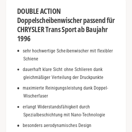
s
R
DOUBLE ACTION
S
T
p
r
Doppelscheibenwischer passend für
o
a
CHRYSLER Trans Sport ab Baujahr
r
n
t
1996
s
|
S
a
p
sehr hochwertige Scheibenwischer mit flexibler
b
o
Schiene
1
r
9
t
dauerhaft klare Sicht ohne Schlieren dank
9
|
gleichmäßiger Verteilung der Druckpunkte
6
a
|
maximierte Reinigungsleistung dank Doppel-
b
D
1
Wischerfaser
o
9
u
erlangt Widerstandsfähigkeit durch
9
b
6
Spezialbeschichtung mit Nano-Technologie
l
|
besonders aerodynamisches Design
e
D