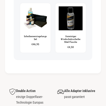
Scheibenversiegelungs
Vorreiniger
Set
Windschutzscheibe
50ml Flasche
€46,95
€4,50
Double Action
Alle Adapter inklusive
einzige Doppelfaser-
passt garantiert
Technologie Europas