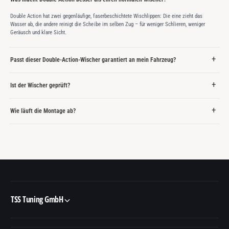
Double Action hat zwei gegenläufige, faserbeschichtete Wischlippen: Die eine zieht das
Wasser ab, die andere reinigt die Scheibe im selben Zug – für weniger Schlieren, weniger
Geräusch und klare Sicht.
Passt dieser Double-Action-Wischer garantiert an mein Fahrzeug?
Ist der Wischer geprüft?
Wie läuft die Montage ab?
TSS Tuning GmbH