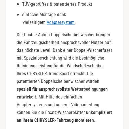
A
o
TÜV-geprüftes & patentiertes Produkt
c
u
t
b
einfache Montage dank
i
l
vielseitigem
Adaptersystem
o
e
n
A
Die Double Action-Doppelscheibenwischer bringen
c
die Fahrzeugsicherheit anspruchsvoller Nutzer auf
t
das höchste Level: Dank einer Doppel-Wischerfaser
i
mit Spezialbeschichtung wird die bestmögliche
o
n
Reinigungsleistung für die Windschutzscheibe
Ihres CHRYSLER Trans Sport erreicht. Die
patentierten Doppelscheibenwischer wurden
speziell für anspruchsvollste Wetterbedingungen
entwickelt.
Mit Hilfe des einfachen
Adaptersystems und unserer Videoanleitung
können Sie die Ersatz-Wischerblätter
unkompliziert
an Ihrem CHRYSLER-Fahrzeug montieren
.