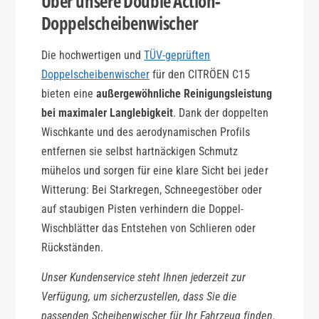
Über unsere Double Action-
e
Doppelscheibenwischer
i
b
e
Die hochwertigen und
TÜV-geprüften
Doppelscheibenwischer
für den CITRÖEN C15
bieten eine
außergewöhnliche Reinigungsleistung
bei maximaler Langlebigkeit
. Dank der doppelten
Wischkante und des aerodynamischen Profils
entfernen sie selbst hartnäckigen Schmutz
mühelos und sorgen für eine klare Sicht bei jeder
Witterung: Bei Starkregen, Schneegestöber oder
auf staubigen Pisten verhindern die Doppel-
Wischblätter das Entstehen von Schlieren oder
Rückständen.
Unser Kundenservice steht Ihnen jederzeit zur
Verfügung, um sicherzustellen, dass Sie die
passenden Scheibenwischer für Ihr Fahrzeug finden.