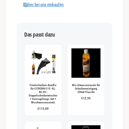
n
Sicher bei uns einkaufen
g
s
m
Das passt dazu
e
t
h
o
d
e
n
Frontscheiben-Bundle
Wischwasserzusatz für
für CITRÖEN C15 | Bj.
Scheibenreinigung
86-05 |
250ml Flasche
Doppelscheibenwischer
€12,95
+ Versiegelungs-Set +
Wischwasserzusatz
€115,00