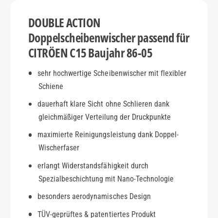
N
j
C
DOUBLE ACTION
.
1
8
5
Doppelscheibenwischer passend für
6
|
CITRÖEN C15 Baujahr 86-05
-
B
0
j
sehr hochwertige Scheibenwischer mit flexibler
5
.
|
Schiene
8
D
6
dauerhaft klare Sicht ohne Schlieren dank
o
-
u
gleichmäßiger Verteilung der Druckpunkte
0
b
5
maximierte Reinigungsleistung dank Doppel-
l
|
Wischerfaser
e
D
A
o
erlangt Widerstandsfähigkeit durch
c
u
Spezialbeschichtung mit Nano-Technologie
t
b
i
l
besonders aerodynamisches Design
o
e
n
TÜV-geprüftes & patentiertes Produkt
A