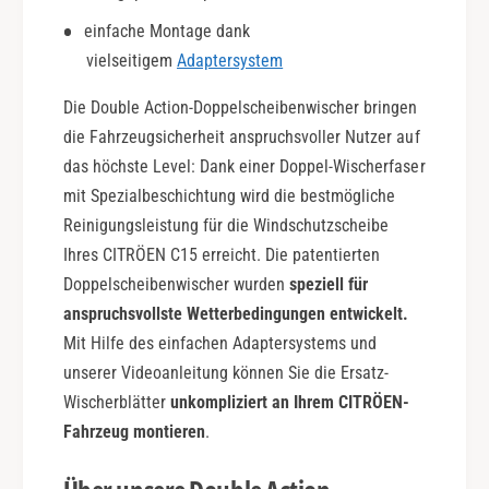
|
c
einfache Montage dank
S
t
e
vielseitigem
Adaptersystem
i
t
o
f
Die Double Action-Doppelscheibenwischer bringen
n
ü
|
die Fahrzeugsicherheit anspruchsvoller Nutzer auf
r
S
das höchste Level: Dank einer Doppel-Wischerfaser
F
e
mit Spezialbeschichtung wird die bestmögliche
r
t
Reinigungsleistung für die Windschutzscheibe
o
f
n
Ihres CITRÖEN C15 erreicht. Die patentierten
ü
t
r
Doppelscheibenwischer wurden
speziell für
s
F
anspruchsvollste Wetterbedingungen entwickelt.
c
r
Mit Hilfe des einfachen Adaptersystems und
h
o
e
unserer Videoanleitung können Sie die Ersatz-
n
i
t
Wischerblätter
unkompliziert an Ihrem CITRÖEN-
b
s
Fahrzeug montieren
.
e
c
h