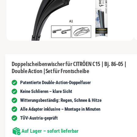
s
I
y
m
N
t
G
p
G
n
E
a
e
N
u
u
s
n
s
c
i
vo
1
M
1
/
n
1
h
e
n
d
ä
i
d
e
f
Doppelscheibenwischer für CITRÖEN C15 | Bj. 86-05 |
n
e
Double Action |Set für Frontscheibe
1
t
r
i
n
Patentierte Double-Action-Doppelfaser
G
M
o
a
Keine Schlieren – klare Sicht
d
a
l
Witterungsbeständig: Regen, Schnee & Hitze
l
ö
e
Alle Adapter inklusive – Montage in Minuten
f
r
f
TÜV-Austria-geprüft
n
i
e
n
Auf Lager – sofort lieferbar
e