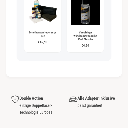
Scheibenversiegelungs
Vorreiniger
Set
Windschutzscheibe
50ml Flasche
€46,95
€4,50
Double Action
Alle Adapter inklusive
einzige Doppelfaser-
passt garantiert
Technologie Europas