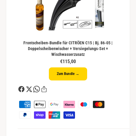
Frontscheiben-Bundle für CITRÖEN C15 | Bj. 86-05 |
Doppelscheibenwischer + Versiegelungs-Set +
Wischwasserzusatz
€115,00
Zum Bundle →
Z
a
h
l
u