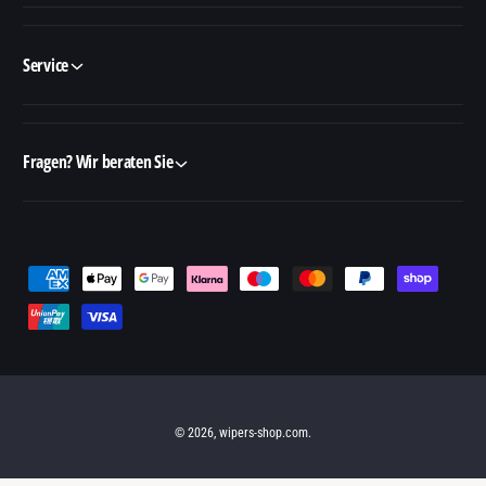
Service
Fragen? Wir beraten Sie
Z
a
h
l
u
n
© 2026,
wipers-shop.com
.
g
s