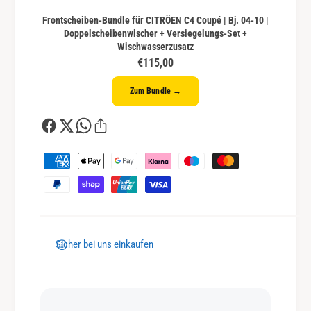
Frontscheiben-Bundle für CITRÖEN C4 Coupé | Bj. 04-10 |
Doppelscheibenwischer + Versiegelungs-Set +
Wischwasserzusatz
€115,00
Zum Bundle →
Z
a
h
l
u
n
Sicher bei uns einkaufen
g
s
m