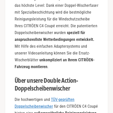
t
b
das höchste Level: Dank einer Doppel-Wischerfaser
i
l
o
mit Spezialbeschichtung wird die bestmögliche
e
n
A
Reinigungsleistung für die Windschutzscheibe
c
Ihres CITRÖEN C4 Coupé erreicht. Die patentierten
t
Doppelscheibenwischer wurden
speziell für
i
anspruchsvollste Wetterbedingungen entwickelt.
o
n
Mit Hilfe des einfachen Adaptersystems und
unserer Videoanleitung können Sie die Ersatz-
Wischerblätter
unkompliziert an Ihrem CITRÖEN-
Fahrzeug montieren
.
Über unsere Double Action-
Doppelscheibenwischer
Die hochwertigen und
TÜV-geprüften
Doppelscheibenwischer
für den CITRÖEN C4 Coupé