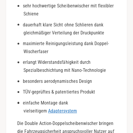
p
C
sehr hochwertige Scheibenwischer mit flexibler
é
4
Schiene
|
C
B
o
dauerhaft klare Sicht ohne Schlieren dank
j
u
gleichmäßiger Verteilung der Druckpunkte
.
p
0
é
maximierte Reinigungsleistung dank Doppel-
4
|
Wischerfaser
-
B
1
erlangt Widerstandsfähigkeit durch
j
0
.
Spezialbeschichtung mit Nano-Technologie
|
0
besonders aerodynamisches Design
D
4
o
-
TÜV-geprüftes & patentiertes Produkt
u
1
b
0
einfache Montage dank
l
|
vielseitigem
Adaptersystem
e
D
A
o
Die Double Action-Doppelscheibenwischer bringen
c
u
die Fahrzeugsicherheit anspruchsvoller Nutzer auf