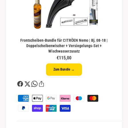
Frontscheiben-Bundle für CITRÖEN Nemo | Bj. 08-18 |
Doppelscheibenwischer + Versiegelungs-Set +
Wischwasserzusatz
€115,00
Zum Bundle →
Z
a
h
l
u