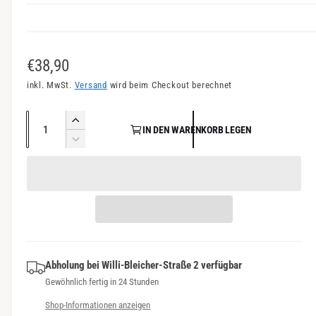
n
s
i
N
€38,90
c
o
inkl. MwSt.
Versand
wird beim Checkout berechnet
h
r
t
A
E
v
IN DEN WARENKORB LEGEN
m
n
r
V
e
a
h
z
e
r
ö
r
a
l
f
h
r
h
e
e
ü
i
l
d
n
g
r
i
g
b
P
e
e
a
M
Abholung bei
Willi-Bleicher-Straße 2
verfügbar
r
r
e
r
Gewöhnlich fertig in 24 Stunden
e
e
n
d
Shop-Informationen anzeigen
g