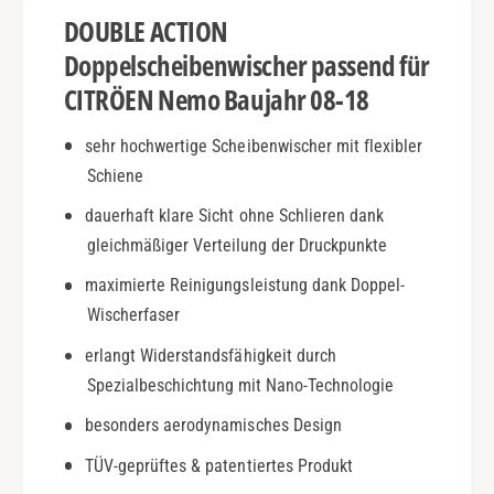
B
N
DOUBLE ACTION
j
e
.
m
Doppelscheibenwischer passend für
0
o
CITRÖEN Nemo Baujahr 08-18
8
|
-
B
sehr hochwertige Scheibenwischer mit flexibler
1
j
8
Schiene
.
|
0
dauerhaft klare Sicht ohne Schlieren dank
D
8
o
gleichmäßiger Verteilung der Druckpunkte
-
u
1
maximierte Reinigungsleistung dank Doppel-
b
8
Wischerfaser
l
|
e
D
erlangt Widerstandsfähigkeit durch
A
o
Spezialbeschichtung mit Nano-Technologie
c
u
t
b
besonders aerodynamisches Design
i
l
o
TÜV-geprüftes & patentiertes Produkt
e
n
A