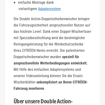
einfache Montage dank
c
vielseitigem
Adaptersystem
t
i
Die Double Action-Doppelscheibenwischer bringen
o
n
die Fahrzeugsicherheit anspruchsvoller Nutzer auf
das höchste Level: Dank einer Doppel-Wischerfaser
mit Spezialbeschichtung wird die bestmögliche
Reinigungsleistung für die Windschutzscheibe
Ihres CITRÖEN Nemo erreicht. Die patentierten
Doppelscheibenwischer wurden
speziell für
anspruchsvollste Wetterbedingungen entwickelt.
Mit Hilfe des einfachen Adaptersystems und
unserer Videoanleitung können Sie die Ersatz-
Wischerblätter
unkompliziert an Ihrem CITRÖEN-
Fahrzeug montieren
.
Über unsere Double Action-