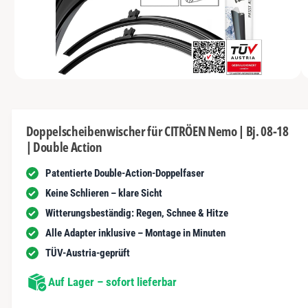
N
t
y
m
G
n
E
p
G
N
u
a
e
n
u
s
i
vo
1
M
s
c
1
/
n
2
e
n
h
d
i
d
ä
e
Doppelscheibenwischer für CITRÖEN Nemo | Bj. 08-18
n
e
f
| Double Action
1
r
i
t
n
Patentierte Double-Action-Doppelfaser
G
M
o
a
Keine Schlieren – klare Sicht
d
a
l
Witterungsbeständig: Regen, Schnee & Hitze
l
ö
e
Alle Adapter inklusive – Montage in Minuten
f
r
f
TÜV-Austria-geprüft
n
i
e
n
Auf Lager – sofort lieferbar
e
a