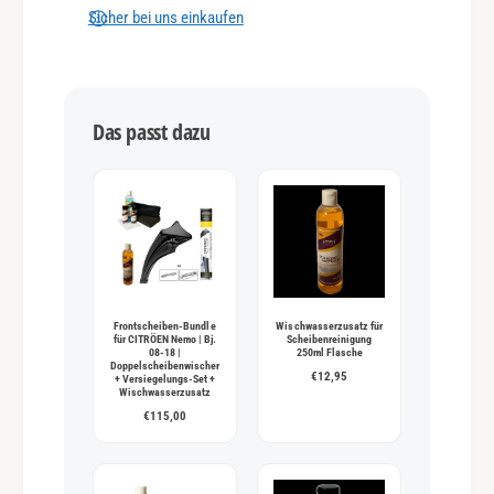
n
Sicher bei uns einkaufen
g
s
m
Das passt dazu
e
t
h
o
d
e
n
Frontscheiben-Bundle
Wischwasserzusatz für
für CITRÖEN Nemo | Bj.
Scheibenreinigung
08-18 |
250ml Flasche
Doppelscheibenwischer
€12,95
+ Versiegelungs-Set +
Wischwasserzusatz
€115,00