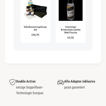
Scheibenversiegelungs
Vorreiniger
Set
Windschutzscheibe
50ml Flasche
€46,95
€4,50
Double Action
Alle Adapter inklusive
einzige Doppelfaser-
passt garantiert
Technologie Europas