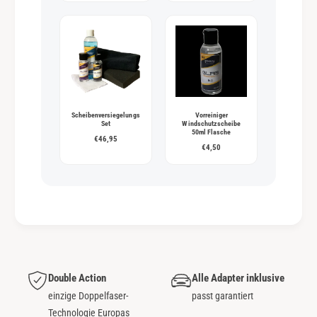
Scheibenversiegelungs
Vorreiniger
Set
Windschutzscheibe
50ml Flasche
€46,95
€4,50
Double Action
Alle Adapter inklusive
einzige Doppelfaser-
passt garantiert
Technologie Europas