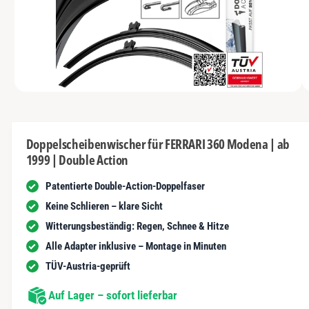
s
I
y
m
N
t
G
p
G
n
E
a
e
N
u
u
s
n
s
c
i
vo
1
M
1
/
n
2
h
e
n
d
ä
i
d
e
f
Doppelscheibenwischer für FERRARI 360 Modena | ab
n
e
1999 | Double Action
1
t
r
i
n
Patentierte Double-Action-Doppelfaser
G
M
o
a
Keine Schlieren – klare Sicht
d
a
l
Witterungsbeständig: Regen, Schnee & Hitze
l
ö
e
Alle Adapter inklusive – Montage in Minuten
f
r
f
TÜV-Austria-geprüft
n
i
e
n
Auf Lager – sofort lieferbar
e