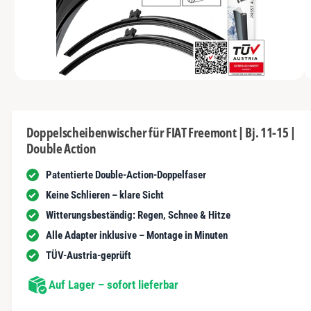
N
t
y
m
G
n
E
p
G
N
u
a
e
n
u
s
i
vo
1
M
s
c
1
/
n
2
e
n
h
d
i
d
ä
e
Doppelscheibenwischer für FIAT Freemont | Bj. 11-15 |
n
e
f
Double Action
1
r
i
t
n
Patentierte Double-Action-Doppelfaser
G
M
o
a
Keine Schlieren – klare Sicht
d
a
l
Witterungsbeständig: Regen, Schnee & Hitze
l
ö
e
Alle Adapter inklusive – Montage in Minuten
f
r
f
TÜV-Austria-geprüft
n
i
e
n
Auf Lager – sofort lieferbar
e
a