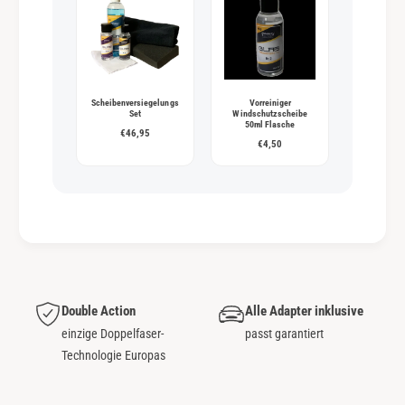
Scheibenversiegelungs
Vorreiniger
Set
Windschutzscheibe
50ml Flasche
€46,95
€4,50
Double Action
Alle Adapter inklusive
einzige Doppelfaser-
passt garantiert
Technologie Europas