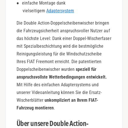
einfache Montage dank
n
A
vielseitigem
Adaptersystem
c
t
Die Double Action-Doppelscheibenwischer bringen
i
o
die Fahrzeugsicherheit anspruchsvoller Nutzer auf
n
das höchste Level: Dank einer Doppel-Wischerfaser
mit Spezialbeschichtung wird die bestmögliche
Reinigungsleistung für die Windschutzscheibe
Ihres FIAT Freemont erreicht. Die patentierten
Doppelscheibenwischer wurden
speziell für
anspruchsvollste Wetterbedingungen entwickelt.
Mit Hilfe des einfachen Adaptersystems und
unserer Videoanleitung können Sie die Ersatz-
Wischerblätter
unkompliziert an Ihrem FIAT-
Fahrzeug montieren
.
Über unsere Double Action-