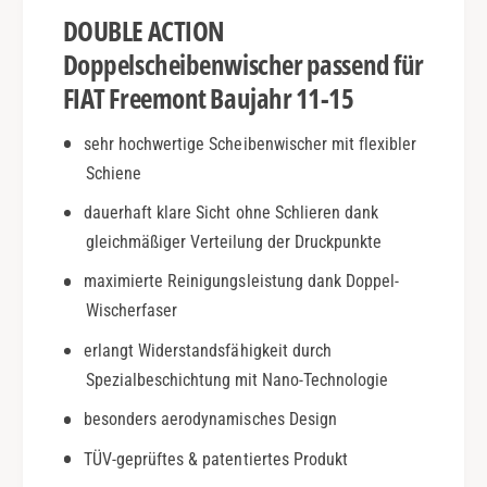
|
e
DOUBLE ACTION
B
m
j
o
Doppelscheibenwischer passend für
.
n
FIAT Freemont Baujahr 11-15
1
t
1
|
sehr hochwertige Scheibenwischer mit flexibler
-
B
1
Schiene
j
5
.
dauerhaft klare Sicht ohne Schlieren dank
|
1
D
gleichmäßiger Verteilung der Druckpunkte
1
o
-
maximierte Reinigungsleistung dank Doppel-
u
1
Wischerfaser
b
5
l
|
erlangt Widerstandsfähigkeit durch
e
D
Spezialbeschichtung mit Nano-Technologie
A
o
c
u
besonders aerodynamisches Design
t
b
i
TÜV-geprüftes & patentiertes Produkt
l
o
e