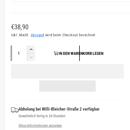
n
s
i
N
€38,90
c
o
inkl. MwSt.
Versand
wird beim Checkout berechnet
h
r
t
A
E
v
IN DEN WARENKORB LEGEN
m
n
r
V
e
a
h
z
e
r
ö
r
a
l
f
h
r
h
e
e
ü
i
l
d
n
g
r
i
g
b
P
e
e
a
M
Abholung bei
Willi-Bleicher-Straße 2
verfügbar
r
r
e
r
Gewöhnlich fertig in 24 Stunden
e
e
n
d
Shop-Informationen anzeigen
g