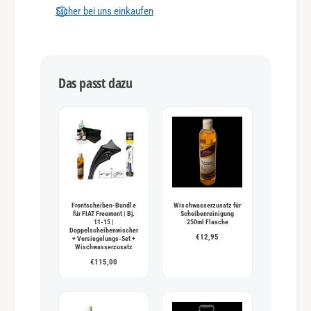
n
Sicher bei uns einkaufen
g
s
m
Das passt dazu
e
t
h
o
d
e
n
Frontscheiben-Bundle
Wischwasserzusatz für
für FIAT Freemont | Bj.
Scheibenreinigung
11-15 |
250ml Flasche
Doppelscheibenwischer
€12,95
+ Versiegelungs-Set +
Wischwasserzusatz
€115,00