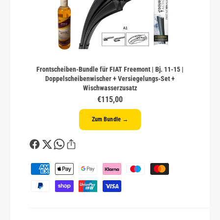
Frontscheiben-Bundle für FIAT Freemont | Bj. 11-15 |
Doppelscheibenwischer + Versiegelungs-Set +
Wischwasserzusatz
€115,00
Zum Bundle →
Z
a
h
l
u