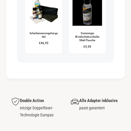
Scheibenversiegelungs
Vorreiniger
Set
Windschutzscheibe
50ml Flasche
€46,95
€4,50
Double Action
Alle Adapter inklusive
einzige Doppelfaser-
passt garantiert
Technologie Europas