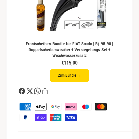
Frontscheiben-Bundle für FIAT Scudo | Bj. 95-98 |
Doppelscheibenwischer + Versiegelungs-Set +
Wischwasserzusatz
€115,00
Zum Bundle →
Z
a
h
l
u