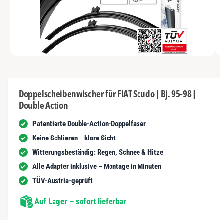
N
t
y
m
G
n
E
p
G
N
u
a
e
n
u
s
i
vo
1
M
s
c
1
/
n
1
e
n
h
d
i
d
ä
e
Doppelscheibenwischer für FIAT Scudo | Bj. 95-98 |
n
e
f
Double Action
1
r
i
t
n
Patentierte Double-Action-Doppelfaser
G
M
o
a
Keine Schlieren – klare Sicht
d
a
l
Witterungsbeständig: Regen, Schnee & Hitze
l
ö
e
Alle Adapter inklusive – Montage in Minuten
f
r
f
TÜV-Austria-geprüft
n
i
e
n
Auf Lager – sofort lieferbar
e
a