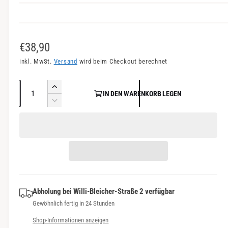
n
s
i
N
€38,90
c
o
inkl. MwSt.
Versand
wird beim Checkout berechnet
h
r
t
A
E
v
IN DEN WARENKORB LEGEN
m
n
r
V
e
a
h
z
e
r
ö
r
a
l
f
h
r
h
e
e
ü
i
l
d
n
g
r
i
g
b
P
e
e
a
M
Abholung bei
Willi-Bleicher-Straße 2
verfügbar
r
r
e
r
Gewöhnlich fertig in 24 Stunden
e
e
n
d
Shop-Informationen anzeigen
g