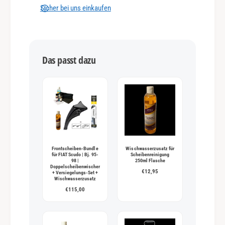
n
Sicher bei uns einkaufen
g
s
m
Das passt dazu
e
t
h
o
d
e
n
Frontscheiben-Bundle
Wischwasserzusatz für
für FIAT Scudo | Bj. 95-
Scheibenreinigung
98 |
250ml Flasche
Doppelscheibenwischer
€12,95
+ Versiegelungs-Set +
Wischwasserzusatz
€115,00