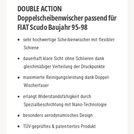
.
d
DOUBLE ACTION
9
o
5
|
Doppelscheibenwischer passend für
-
B
FIAT Scudo Baujahr 95-98
9
j
8
.
sehr hochwertige Scheibenwischer mit flexibler
|
9
D
Schiene
5
o
-
dauerhaft klare Sicht ohne Schlieren dank
u
9
b
gleichmäßiger Verteilung der Druckpunkte
8
l
|
maximierte Reinigungsleistung dank Doppel-
e
D
Wischerfaser
A
o
c
u
erlangt Widerstandsfähigkeit durch
t
b
Spezialbeschichtung mit Nano-Technologie
i
l
o
e
besonders aerodynamisches Design
n
A
TÜV-geprüftes & patentiertes Produkt
c
t