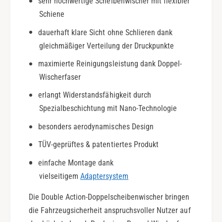
sehr hochwertige Scheibenwischer mit flexibler
.
r
Schiene
9
a
0
|
dauerhaft klare Sicht ohne Schlieren dank
-
B
gleichmäßiger Verteilung der Druckpunkte
9
j
8
.
maximierte Reinigungsleistung dank Doppel-
|
9
Wischerfaser
D
0
o
erlangt Widerstandsfähigkeit durch
-
u
9
Spezialbeschichtung mit Nano-Technologie
b
8
besonders aerodynamisches Design
l
|
e
D
TÜV-geprüftes & patentiertes Produkt
A
o
c
u
einfache Montage dank
t
b
vielseitigem
Adaptersystem
i
l
o
e
Die Double Action-Doppelscheibenwischer bringen
n
A
die Fahrzeugsicherheit anspruchsvoller Nutzer auf
c