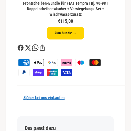
Frontscheiben-Bundle für FIAT Tempra | Bj. 90-98 |
Doppelscheibenwischer + Versiegelungs-Set +
Wischwasserzusatz
€115,00
Zum Bundle →
Z
a
h
l
u
n
Sicher bei uns einkaufen
g
s
m
Das passt dazu
e