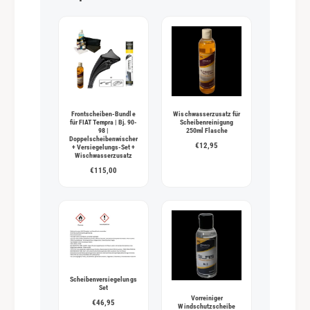
t
h
o
d
e
n
Frontscheiben-Bundle
Wischwasserzusatz für
für FIAT Tempra | Bj. 90-
Scheibenreinigung
98 |
250ml Flasche
Doppelscheibenwischer
€12,95
+ Versiegelungs-Set +
Wischwasserzusatz
€115,00
Scheibenversiegelungs
Set
Vorreiniger
€46,95
Windschutzscheibe