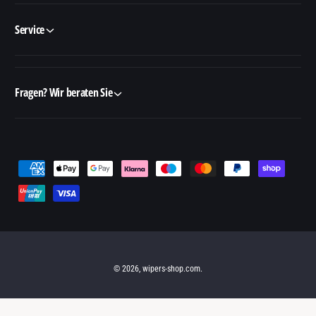
Service
Fragen? Wir beraten Sie
Z
a
h
l
u
n
© 2026,
wipers-shop.com
.
g
s