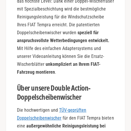
das höchste Level: Dank einer Doppel-Wischerfaser
t
mit Spezialbeschichtung wird die bestmögliche
i
o
Reinigungsleistung für die Windschutzscheibe
n
Ihres FIAT Tempra erreicht. Die patentierten
Doppelscheibenwischer wurden
speziell für
anspruchsvollste Wetterbedingungen entwickelt.
Mit Hilfe des einfachen Adaptersystems und
unserer Videoanleitung können Sie die Ersatz-
Wischerblätter
unkompliziert an Ihrem FIAT-
Fahrzeug montieren
.
Über unsere Double Action-
Doppelscheibenwischer
Die hochwertigen und
TÜV-geprüften
Doppelscheibenwischer
für den FIAT Tempra bieten
eine
außergewöhnliche Reinigungsleistung bei