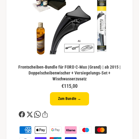
Frontscheiben-Bundle für FORD C-Max (Grand) | ab 2015 |
Doppelscheibenwischer + Versiegelungs-Set +
Wischwasserzusatz
€115,00
Zum Bundle →
Z
a