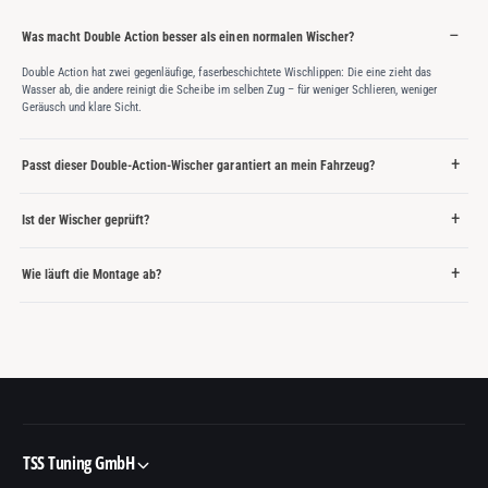
Was macht Double Action besser als einen normalen Wischer?
Double Action hat zwei gegenläufige, faserbeschichtete Wischlippen: Die eine zieht das
Wasser ab, die andere reinigt die Scheibe im selben Zug – für weniger Schlieren, weniger
Geräusch und klare Sicht.
Passt dieser Double-Action-Wischer garantiert an mein Fahrzeug?
Ist der Wischer geprüft?
Wie läuft die Montage ab?
TSS Tuning GmbH