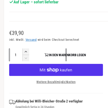
Auf Lager – sofort lieferbar
a
n
s
i
c
N
€39,90
h
o
inkl. MwSt.
Versand
wird beim Checkout berechnet
t
r
v
A
E
e
IN DEN WARENKORB LEGEN
m
n
r
V
r
a
h
z
e
f
ö
r
a
l
ü
h
r
h
e
e
g
i
Weitere Bezahlmöglichkeiten
l
d
n
b
r
i
g
a
P
e
e
r
M
Abholung bei
Willi-Bleicher-Straße 2
verfügbar
r
r
e
Gewöhnlich fertig in 24 Stunden