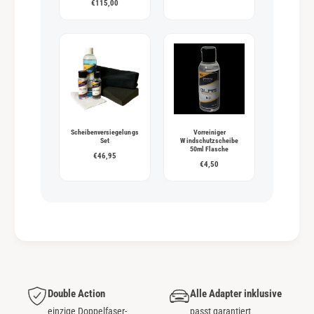
€115,00
Scheibenversiegelungs
Vorreiniger
Set
Windschutzscheibe
50ml Flasche
€46,95
€4,50
Double Action
Alle Adapter inklusive
einzige Doppelfaser-
passt garantiert