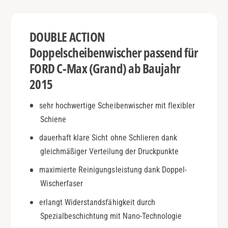
G
-
r
M
a
a
DOUBLE ACTION
n
x
d
(
Doppelscheibenwischer passend für
)
G
FORD C-Max (Grand) ab Baujahr
|
r
a
2015
a
b
n
2
d
sehr hochwertige Scheibenwischer mit flexibler
0
)
Schiene
1
|
5
a
dauerhaft klare Sicht ohne Schlieren dank
|
b
gleichmäßiger Verteilung der Druckpunkte
D
2
o
maximierte Reinigungsleistung dank Doppel-
0
u
1
Wischerfaser
b
5
l
erlangt Widerstandsfähigkeit durch
|
e
D
Spezialbeschichtung mit Nano-Technologie
A
o