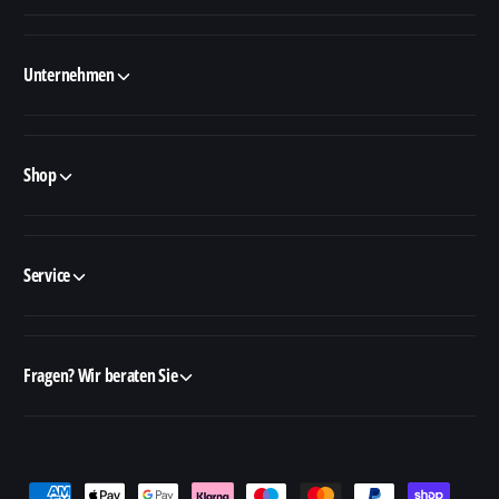
Unternehmen
Shop
Service
Fragen? Wir beraten Sie
Z