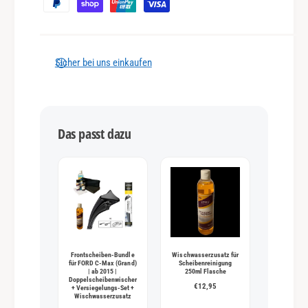
h
l
u
n
Sicher bei uns einkaufen
g
s
m
Das passt dazu
e
t
h
o
d
e
n
Frontscheiben-Bundle
Wischwasserzusatz für
für FORD C-Max (Grand)
Scheibenreinigung
| ab 2015 |
250ml Flasche
Doppelscheibenwischer
€12,95
+ Versiegelungs-Set +
Wischwasserzusatz