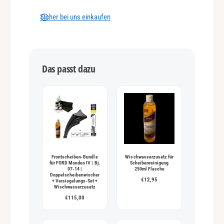
u
n
Sicher bei uns einkaufen
g
s
m
Das passt dazu
e
t
h
o
d
e
n
Frontscheiben-Bundle
Wischwasserzusatz für
für FORD Mondeo IV | Bj.
Scheibenreinigung
07-14 |
250ml Flasche
Doppelscheibenwischer
€12,95
+ Versiegelungs-Set +
Wischwasserzusatz
€115,00