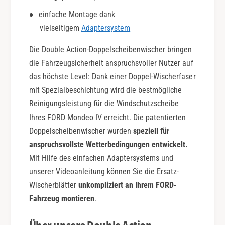
o
e
einfache Montage dank
n
A
vielseitigem
Adaptersystem
c
t
Die Double Action-Doppelscheibenwischer bringen
i
o
die Fahrzeugsicherheit anspruchsvoller Nutzer auf
n
das höchste Level: Dank einer Doppel-Wischerfaser
mit Spezialbeschichtung wird die bestmögliche
Reinigungsleistung für die Windschutzscheibe
Ihres FORD Mondeo IV erreicht. Die patentierten
Doppelscheibenwischer wurden
speziell für
anspruchsvollste Wetterbedingungen entwickelt.
Mit Hilfe des einfachen Adaptersystems und
unserer Videoanleitung können Sie die Ersatz-
Wischerblätter
unkompliziert an Ihrem FORD-
Fahrzeug montieren
.