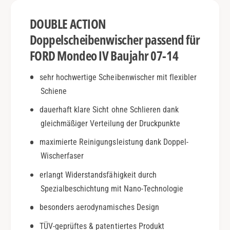
n
|
d
DOUBLE ACTION
B
e
j
o
Doppelscheibenwischer passend für
.
I
FORD Mondeo IV Baujahr 07-14
0
V
7
|
sehr hochwertige Scheibenwischer mit flexibler
-
B
1
Schiene
j
4
.
dauerhaft klare Sicht ohne Schlieren dank
|
0
D
gleichmäßiger Verteilung der Druckpunkte
7
o
-
maximierte Reinigungsleistung dank Doppel-
u
1
Wischerfaser
b
4
l
|
erlangt Widerstandsfähigkeit durch
e
D
Spezialbeschichtung mit Nano-Technologie
A
o
c
u
besonders aerodynamisches Design
t
b
i
TÜV-geprüftes & patentiertes Produkt
l