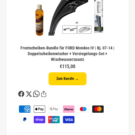
Frontscheiben-Bundle für FORD Mondeo IV | Bj. 07-14 |
Doppelscheibenwischer + Versiegelungs-Set +
Wischwasserzusatz
€115,00
Zum Bundle →
Z
a
h
l