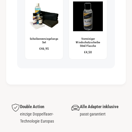
Scheibenversiegelungs
Vorreiniger
Set
Windschutzscheibe
50ml Flasche
€46,95
€4,50
Double Action
Alle Adapter inklusive
einzige Doppelfaser-
passt garantiert
Technologie Europas