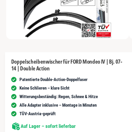
s
I
y
m
N
t
G
p
G
n
E
a
e
N
u
u
s
n
s
c
i
vo
1
M
1
/
n
1
h
e
n
d
ä
i
d
e
f
Doppelscheibenwischer für FORD Mondeo IV | Bj. 07-
n
e
14 | Double Action
1
t
r
i
n
Patentierte Double-Action-Doppelfaser
G
M
o
a
Keine Schlieren – klare Sicht
d
a
l
Witterungsbeständig: Regen, Schnee & Hitze
l
ö
e
Alle Adapter inklusive – Montage in Minuten
f
r
f
TÜV-Austria-geprüft
n
i
e
n
Auf Lager – sofort lieferbar
e