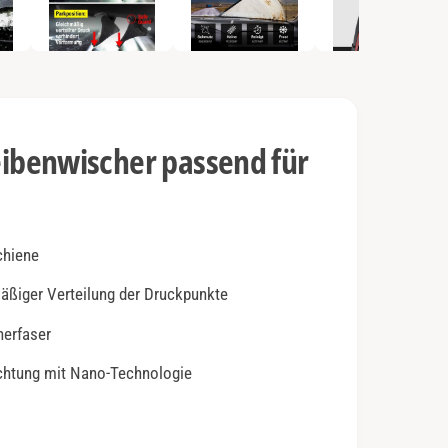
e
n
2
i
n
M
o
d
a
l
benwischer passend für
ö
f
f
n
e
n
chiene
mäßiger Verteilung der Druckpunkte
herfaser
ichtung mit Nano-Technologie