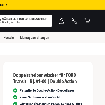
i
W
rantie
n
ar
l
e
WÄHLEN SIE IHREN SCHEIBENWISCHER
o
n
Honda, Audi, Ford...
g
k
g
o
Kontakt
Montageanleitungen
e
rb
n
Doppelscheibenwischer für FORD
Transit | Bj. 91-00 | Double Action
Patentierte Double-Action-Doppelfaser
Keine Schlieren – klare Sicht
Witterungsbeständig: Regen, Schnee & Hitze