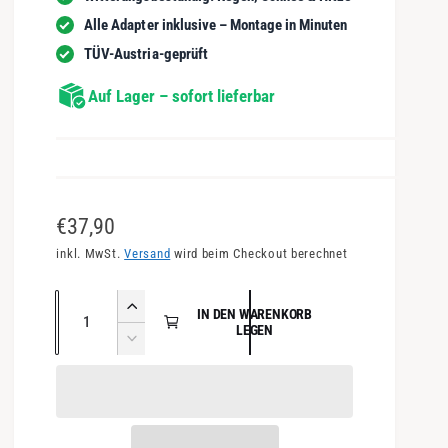
Alle Adapter inklusive – Montage in Minuten
TÜV-Austria-geprüft
Auf Lager – sofort lieferbar
N
€37,90
o
inkl. MwSt.
Versand
wird beim Checkout berechnet
r
A
E
IN DEN WARENKORB
m
n
LEGEN
r
V
a
h
z
e
ö
l
a
r
h
r
e
h
e
i
d
l