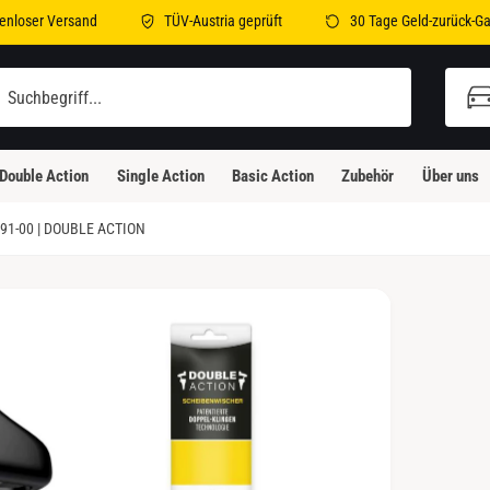
enloser Versand
TÜV-Austria geprüft
30 Tage Geld-zurück-Ga
illi-Bleicher-Straße 2
illi-Bleicher-Straße 2
Double Action
Single Action
Basic Action
Zubehör
Über uns
3230 Kirchheim unter Teck
eutschland
91-00 | DOUBLE ACTION
Abholung verfügbar, Gewöhnlich fertig in 24
Stunden