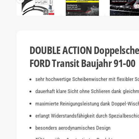
e
e
n
1
a
i
n
n
M
o
s
d
a
i
l
DOUBLE ACTION Doppelschei
ö
c
f
f
FORD Transit Baujahr 91-00
h
n
e
t
n
v
sehr hochwertige Scheibenwischer mit flexibler S
e
dauerhaft klare Sicht ohne Schlieren dank gleich
r
maximierte Reinigungsleistung dank Doppel-Wisc
f
ü
erlangt Widerstandsfähigkeit durch Spezialbesch
g
besonders aerodynamisches Design
b