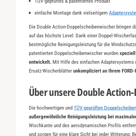
TÜV-geprüftes & patentiertes Produkt
a
r
einfache Montage dank vielseitigem
Adaptersyst
Die Double Action-Doppelscheibenwischer bringen di
auf das höchste Level: Dank einer Doppel-Wischerfas
bestmögliche Reinigungsleistung für die Windschutzs
patentierten Doppelscheibenwischer wurden
speziel
entwickelt.
Mit Hilfe des einfachen Adaptersystems 
Ersatz-Wischerblätter
unkompliziert an Ihrem FORD-
Über unsere Double Action
Die hochwertigen und
TÜV-geprüften Doppelscheibe
außergewöhnliche Reinigungsleistung bei maximaler
Wischkante und des aerodynamischen Profils entfer
und sorgen für eine klare Sicht bei jeder Witterung: 