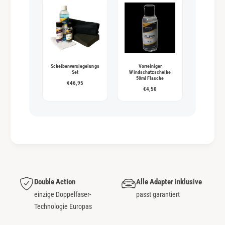
Scheibenversiegelungs
Vorreiniger
Set
Windschutzscheibe
50ml Flasche
€46,95
€4,50
Double Action
Alle Adapter inklusive
einzige Doppelfaser-
passt garantiert
Technologie Europas