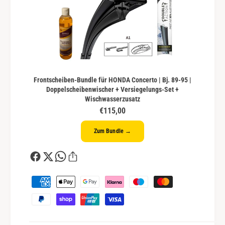
Frontscheiben-Bundle für HONDA Concerto | Bj. 89-95 |
Doppelscheibenwischer + Versiegelungs-Set +
Wischwasserzusatz
€115,00
Zum Bundle →
Z
a
h
l