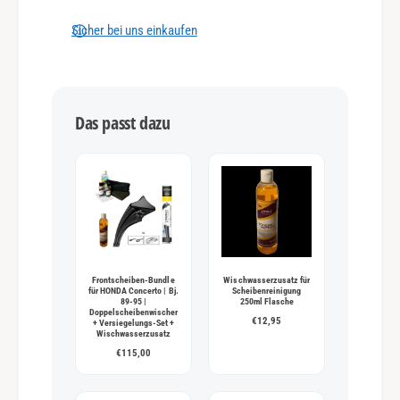
u
n
Sicher bei uns einkaufen
g
s
m
Das passt dazu
e
t
h
o
d
e
n
Frontscheiben-Bundle
Wischwasserzusatz für
für HONDA Concerto | Bj.
Scheibenreinigung
89-95 |
250ml Flasche
Doppelscheibenwischer
€12,95
+ Versiegelungs-Set +
Wischwasserzusatz
€115,00