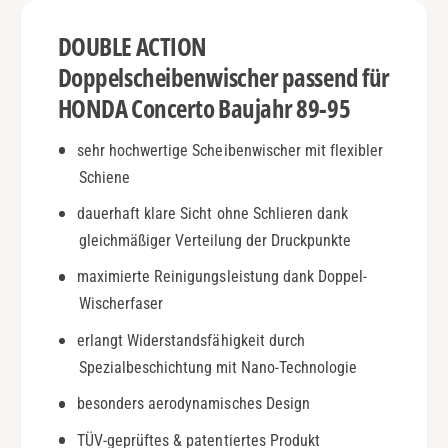
o
o
n
DOUBLE ACTION
|
c
B
e
Doppelscheibenwischer passend für
j
r
HONDA Concerto Baujahr 89-95
.
t
8
o
sehr hochwertige Scheibenwischer mit flexibler
9
|
-
Schiene
B
9
j
dauerhaft klare Sicht ohne Schlieren dank
5
.
|
gleichmäßiger Verteilung der Druckpunkte
8
D
9
maximierte Reinigungsleistung dank Doppel-
o
-
Wischerfaser
u
9
b
5
erlangt Widerstandsfähigkeit durch
l
|
Spezialbeschichtung mit Nano-Technologie
e
D
A
o
besonders aerodynamisches Design
c
u
t
TÜV-geprüftes & patentiertes Produkt
b