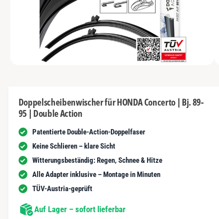
s
I
y
m
N
t
G
p
G
n
E
a
e
N
u
u
s
n
s
c
i
vo
1
M
1
/
n
1
h
e
n
d
ä
i
d
e
f
Doppelscheibenwischer für HONDA Concerto | Bj. 89-
n
e
95 | Double Action
1
t
r
i
n
Patentierte Double-Action-Doppelfaser
G
M
o
a
Keine Schlieren – klare Sicht
d
a
l
Witterungsbeständig: Regen, Schnee & Hitze
l
ö
e
Alle Adapter inklusive – Montage in Minuten
f
r
f
TÜV-Austria-geprüft
n
i
e
n
Auf Lager – sofort lieferbar
e