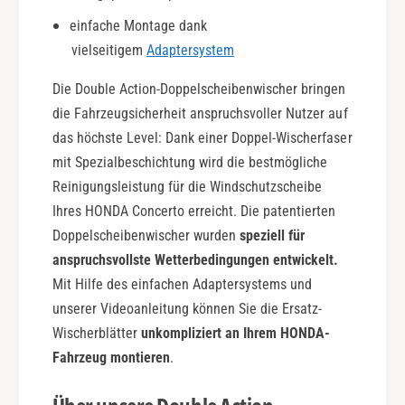
i
l
einfache Montage dank
o
e
n
vielseitigem
Adaptersystem
A
c
Die Double Action-Doppelscheibenwischer bringen
t
i
die Fahrzeugsicherheit anspruchsvoller Nutzer auf
o
das höchste Level: Dank einer Doppel-Wischerfaser
n
mit Spezialbeschichtung wird die bestmögliche
Reinigungsleistung für die Windschutzscheibe
Ihres HONDA Concerto erreicht. Die patentierten
Doppelscheibenwischer wurden
speziell für
anspruchsvollste Wetterbedingungen entwickelt.
Mit Hilfe des einfachen Adaptersystems und
unserer Videoanleitung können Sie die Ersatz-
Wischerblätter
unkompliziert an Ihrem HONDA-
Fahrzeug montieren
.