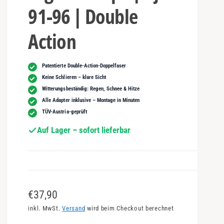
91-96 | Double
Action
Patentierte Double-Action-Doppelfaser
Keine Schlieren – klare Sicht
Witterungsbeständig: Regen, Schnee & Hitze
Alle Adapter inklusive – Montage in Minuten
TÜV-Austria-geprüft
Auf Lager – sofort lieferbar
N
€37,90
o
inkl. MwSt.
Versand
wird beim Checkout berechnet