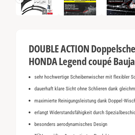
e
e
n
1
a
i
n
n
M
o
s
d
a
i
l
DOUBLE ACTION Doppelschei
ö
c
f
f
HONDA Legend coupé Bauja
h
n
e
t
n
v
sehr hochwertige Scheibenwischer mit flexibler S
e
dauerhaft klare Sicht ohne Schlieren dank gleich
r
maximierte Reinigungsleistung dank Doppel-Wisc
f
ü
erlangt Widerstandsfähigkeit durch Spezialbesch
g
besonders aerodynamisches Design
b