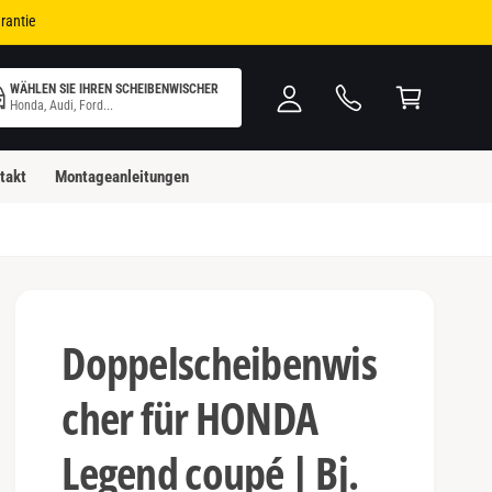
i
W
rantie
n
ar
l
e
WÄHLEN SIE IHREN SCHEIBENWISCHER
o
n
Honda, Audi, Ford...
g
k
g
o
takt
Montageanleitungen
e
rb
n
Doppelscheibenwis
cher für HONDA
Legend coupé | Bj.