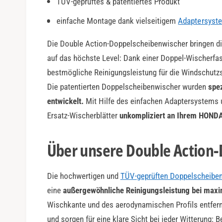
TÜV-geprüftes & patentiertes Produkt
a
r
einfache Montage dank vielseitigem
Adaptersyst
Die Double Action-Doppelscheibenwischer bringen di
auf das höchste Level: Dank einer Doppel-Wischerfas
bestmögliche Reinigungsleistung für die Windschut
Die patentierten Doppelscheibenwischer wurden
spe
entwickelt.
Mit Hilfe des einfachen Adaptersystems 
Ersatz-Wischerblätter
unkompliziert an Ihrem HOND
Über unsere Double Action
Die hochwertigen und
TÜV-geprüften Doppelscheibe
eine
außergewöhnliche Reinigungsleistung bei maxi
Wischkante und des aerodynamischen Profils entfer
und sorgen für eine klare Sicht bei jeder Witterung: 