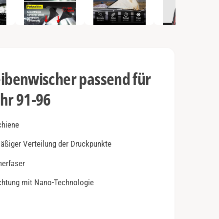
e
n
2
i
n
M
o
d
a
l
benwischer passend für
ö
f
f
hr 91-96
n
e
n
chiene
mäßiger Verteilung der Druckpunkte
herfaser
ichtung mit Nano-Technologie