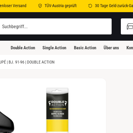
enloser Versand
TÜV-Austria geprüft
30 Tage Geld-zurück-Ga
Double Action
Single Action
Basic Action
Über uns
Kon
 | BJ. 91-96 | DOUBLE ACTION