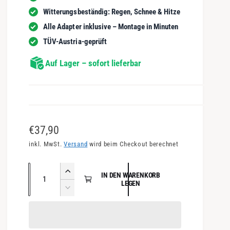
Witterungsbeständig: Regen, Schnee & Hitze
Alle Adapter inklusive – Montage in Minuten
TÜV-Austria-geprüft
Auf Lager – sofort lieferbar
N
€37,90
o
inkl. MwSt.
Versand
wird beim Checkout berechnet
r
A
E
IN DEN WARENKORB
m
n
LEGEN
r
V
a
h
z
e
ö
l
a
r
h
r
e
h