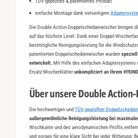
TÜV-geprüftes & patentiertes Produkt
a
r
einfache Montage dank vielseitigem
Adaptersyst
Die Double Action-Doppelscheibenwischer bringen di
auf das höchste Level: Dank einer Doppel-Wischerfas
bestmögliche Reinigungsleistung für die Windschutz
patentierten Doppelscheibenwischer wurden
speziel
entwickelt.
Mit Hilfe des einfachen Adaptersystems 
Ersatz-Wischerblätter
unkompliziert an Ihrem HYUN
Über unsere Double Action
Die hochwertigen und
TÜV-geprüften Doppelscheibe
außergewöhnliche Reinigungsleistung bei maximaler
Wischkante und des aerodynamischen Profils entfer
und sorgen für eine klare Sicht bei jeder Witterung: 