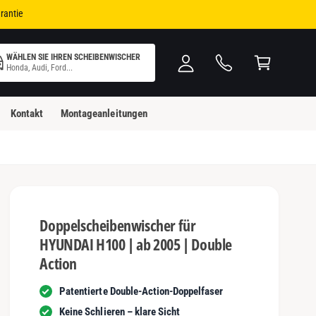
i
W
rantie
n
ar
l
e
WÄHLEN SIE IHREN SCHEIBENWISCHER
o
n
Honda, Audi, Ford...
g
k
g
o
Kontakt
Montageanleitungen
e
rb
n
Doppelscheibenwischer für
HYUNDAI H100 | ab 2005 | Double
Action
Patentierte Double-Action-Doppelfaser
Keine Schlieren – klare Sicht