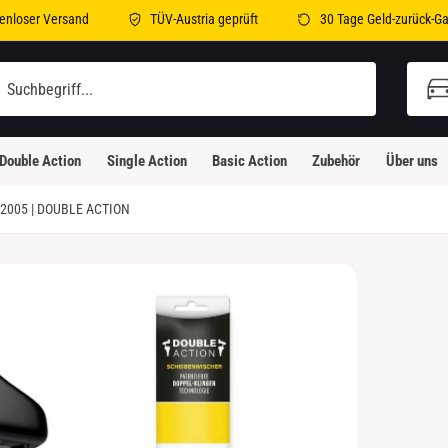
enloser Versand
TÜV-Austria geprüft
30 Tage Geld-zurück-Ga
illi-Bleicher-Straße 2
illi-Bleicher-Straße 2
Double Action
Single Action
Basic Action
Zubehör
Über uns
3230 Kirchheim unter Teck
eutschland
2005 | DOUBLE ACTION
Abholung verfügbar, Gewöhnlich fertig in 24
Stunden