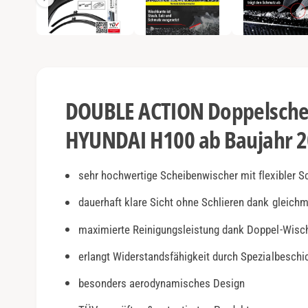
e
e
n
1
a
i
n
n
M
o
s
d
a
i
l
DOUBLE ACTION Doppelschei
ö
c
f
f
HYUNDAI H100 ab Baujahr 
h
n
e
t
n
v
sehr hochwertige Scheibenwischer mit flexibler S
e
dauerhaft klare Sicht ohne Schlieren dank gleich
r
maximierte Reinigungsleistung dank Doppel-Wisc
f
ü
erlangt Widerstandsfähigkeit durch Spezialbesch
g
besonders aerodynamisches Design
b