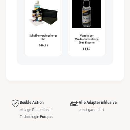
Scheibenversiegelungs
Vorreiniger
Set
Windschutzscheibe
50ml Flasche
€46,95
€4,50
Double Action
Alle Adapter inklusive
einzige Doppelfaser-
passt garantiert
Technologie Europas