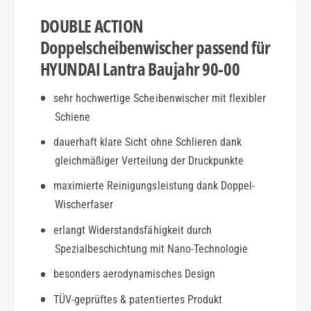
a
L
DOUBLE ACTION
|
a
B
n
Doppelscheibenwischer passend für
j
t
HYUNDAI Lantra Baujahr 90-00
.
r
9
a
sehr hochwertige Scheibenwischer mit flexibler
0
|
-
Schiene
B
0
j
dauerhaft klare Sicht ohne Schlieren dank
0
.
|
gleichmäßiger Verteilung der Druckpunkte
9
D
0
maximierte Reinigungsleistung dank Doppel-
o
-
Wischerfaser
u
0
b
0
erlangt Widerstandsfähigkeit durch
l
|
Spezialbeschichtung mit Nano-Technologie
e
D
A
o
besonders aerodynamisches Design
c
u
t
TÜV-geprüftes & patentiertes Produkt
b