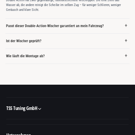
Double Action hat zwei gegenläufige, faserbeschichtete Wischlippen: Die eine zieht das
Wasser ab, die andere reinigt die Scheibe im selben Zug – für weniger Schlieren, weniger
Geräusch und klare Sicht.
Passt dieser Double-Action-Wischer garantiert an mein Fahrzeug?
Ist der Wischer geprüft?
Wie läuft die Montage ab?
TSS Tuning GmbH