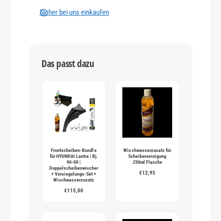
n
Sicher bei uns einkaufen
g
s
m
Das passt dazu
e
t
h
o
d
e
n
Frontscheiben-Bundle
Wischwasserzusatz für
für HYUNDAI Lantra | Bj.
Scheibenreinigung
90-00 |
250ml Flasche
Doppelscheibenwischer
€12,95
+ Versiegelungs-Set +
Wischwasserzusatz
€115,00