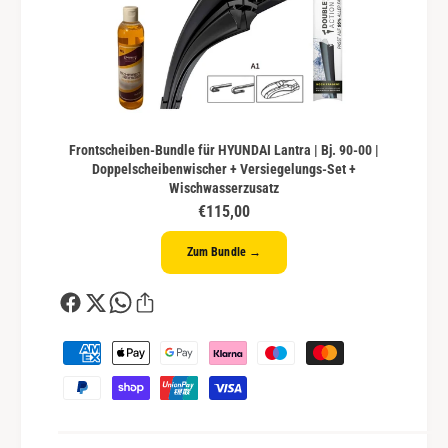
Frontscheiben-Bundle für HYUNDAI Lantra | Bj. 90-00 |
Doppelscheibenwischer + Versiegelungs-Set +
Wischwasserzusatz
€115,00
Zum Bundle →
Z
a
h
l
u