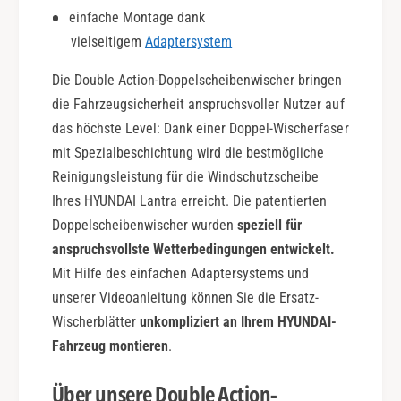
i
l
einfache Montage dank
o
e
n
vielseitigem
Adaptersystem
A
c
Die Double Action-Doppelscheibenwischer bringen
t
i
die Fahrzeugsicherheit anspruchsvoller Nutzer auf
o
das höchste Level: Dank einer Doppel-Wischerfaser
n
mit Spezialbeschichtung wird die bestmögliche
Reinigungsleistung für die Windschutzscheibe
Ihres HYUNDAI Lantra erreicht. Die patentierten
Doppelscheibenwischer wurden
speziell für
anspruchsvollste Wetterbedingungen entwickelt.
Mit Hilfe des einfachen Adaptersystems und
unserer Videoanleitung können Sie die Ersatz-
Wischerblätter
unkompliziert an Ihrem HYUNDAI-
Fahrzeug montieren
.
Über unsere Double Action-