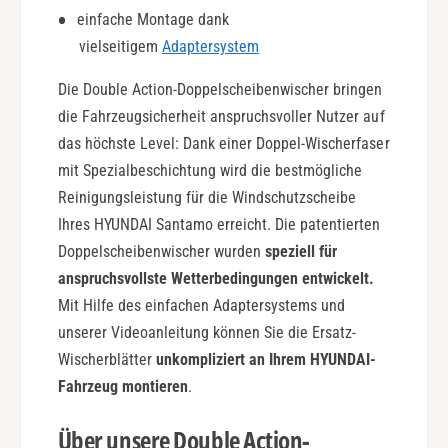
o
e
einfache Montage dank
n
A
vielseitigem
Adaptersystem
c
t
Die Double Action-Doppelscheibenwischer bringen
i
o
die Fahrzeugsicherheit anspruchsvoller Nutzer auf
n
das höchste Level: Dank einer Doppel-Wischerfaser
mit Spezialbeschichtung wird die bestmögliche
Reinigungsleistung für die Windschutzscheibe
Ihres HYUNDAI Santamo erreicht. Die patentierten
Doppelscheibenwischer wurden
speziell für
anspruchsvollste Wetterbedingungen entwickelt.
Mit Hilfe des einfachen Adaptersystems und
unserer Videoanleitung können Sie die Ersatz-
Wischerblätter
unkompliziert an Ihrem HYUNDAI-
Fahrzeug montieren
.
Über unsere Double Action-