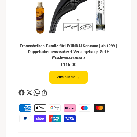
Frontscheiben-Bundle für HYUNDAI Santamo | ab 1999 |
Doppelscheibenwischer + Versiegelungs-Set +
Wischwasserzusatz
€115,00
Zum Bundle →
Z
a
h
l
u