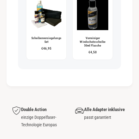
Scheibenversiegelungs
Vorreiniger
Set
Windschutzscheibe
50ml Flasche
€46,95
€4,50
Double Action
Alle Adapter inklusive
einzige Doppelfaser-
passt garantiert
Technologie Europas