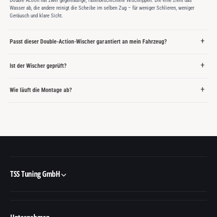
Double Action hat zwei gegenläufige, faserbeschichtete Wischlippen: Die eine zieht das
Wasser ab, die andere reinigt die Scheibe im selben Zug – für weniger Schlieren, weniger
Geräusch und klare Sicht.
Passt dieser Double-Action-Wischer garantiert an mein Fahrzeug?
Ist der Wischer geprüft?
Wie läuft die Montage ab?
TSS Tuning GmbH