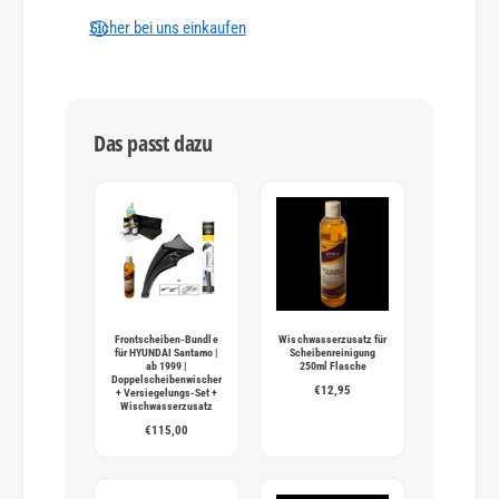
n
Sicher bei uns einkaufen
g
s
m
Das passt dazu
e
t
h
o
d
e
n
Frontscheiben-Bundle
Wischwasserzusatz für
für HYUNDAI Santamo |
Scheibenreinigung
ab 1999 |
250ml Flasche
Doppelscheibenwischer
€12,95
+ Versiegelungs-Set +
Wischwasserzusatz
€115,00