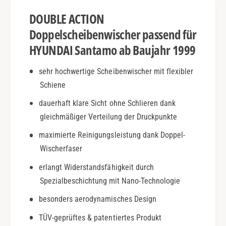
m
S
DOUBLE ACTION
o
a
|
n
Doppelscheibenwischer passend für
a
t
HYUNDAI Santamo ab Baujahr 1999
b
a
1
m
sehr hochwertige Scheibenwischer mit flexibler
9
o
9
Schiene
|
9
a
dauerhaft klare Sicht ohne Schlieren dank
|
b
D
gleichmäßiger Verteilung der Druckpunkte
1
o
9
maximierte Reinigungsleistung dank Doppel-
u
9
Wischerfaser
b
9
l
|
erlangt Widerstandsfähigkeit durch
e
D
Spezialbeschichtung mit Nano-Technologie
A
o
c
u
besonders aerodynamisches Design
t
b
i
TÜV-geprüftes & patentiertes Produkt
l