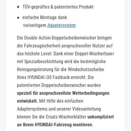
A
o
TÜV-geprüftes & patentiertes Produkt
c
u
t
b
einfache Montage dank
i
l
vielseitigem
Adaptersystem
o
e
n
A
Die Double Action-Doppelscheibenwischer bringen
c
die Fahrzeugsicherheit anspruchsvoller Nutzer auf
t
das höchste Level: Dank einer Doppel-Wischerfaser
i
mit Spezialbeschichtung wird die bestmögliche
o
n
Reinigungsleistung für die Windschutzscheibe
Ihres HYUNDAI i30 Fastback erreicht. Die
patentierten Doppelscheibenwischer wurden
speziell für anspruchsvollste Wetterbedingungen
entwickelt.
Mit Hilfe des einfachen
Adaptersystems und unserer Videoanleitung
können Sie die Ersatz-Wischerblätter
unkompliziert
an Ihrem HYUNDAI-Fahrzeug montieren
.