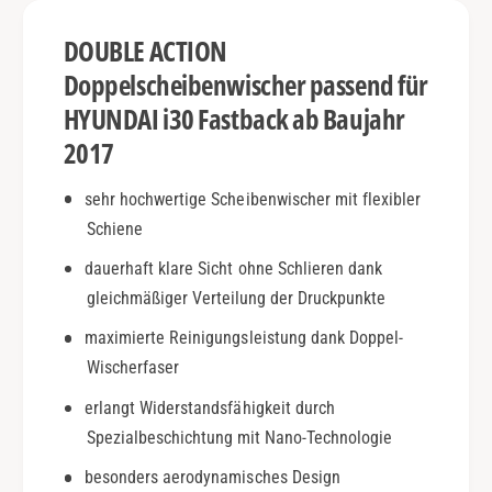
I
s
i
DOUBLE ACTION
t
3
b
0
Doppelscheibenwischer passend für
a
F
HYUNDAI i30 Fastback ab Baujahr
c
a
k
2017
s
|
t
a
b
sehr hochwertige Scheibenwischer mit flexibler
b
a
Schiene
2
c
0
k
dauerhaft klare Sicht ohne Schlieren dank
1
|
gleichmäßiger Verteilung der Druckpunkte
7
a
|
maximierte Reinigungsleistung dank Doppel-
b
D
2
Wischerfaser
o
0
u
erlangt Widerstandsfähigkeit durch
1
b
7
Spezialbeschichtung mit Nano-Technologie
l
|
besonders aerodynamisches Design
e
D