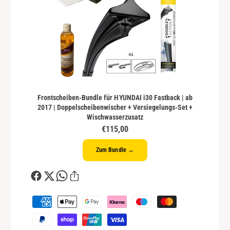
Frontscheiben-Bundle für HYUNDAI i30 Fastback | ab
2017 | Doppelscheibenwischer + Versiegelungs-Set +
Wischwasserzusatz
€115,00
Zum Bundle →
Z
a
h