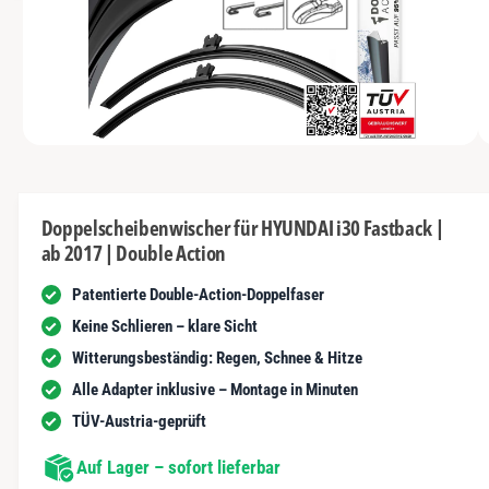
s
I
y
m
N
t
G
p
G
n
E
a
e
N
u
u
s
n
s
c
i
vo
1
M
1
/
n
1
h
e
n
d
ä
i
d
e
f
Doppelscheibenwischer für HYUNDAI i30 Fastback |
n
e
ab 2017 | Double Action
1
t
r
i
n
Patentierte Double-Action-Doppelfaser
G
M
o
a
Keine Schlieren – klare Sicht
d
a
l
Witterungsbeständig: Regen, Schnee & Hitze
l
ö
e
Alle Adapter inklusive – Montage in Minuten
f
r
f
TÜV-Austria-geprüft
n
i
e
n
Auf Lager – sofort lieferbar
e