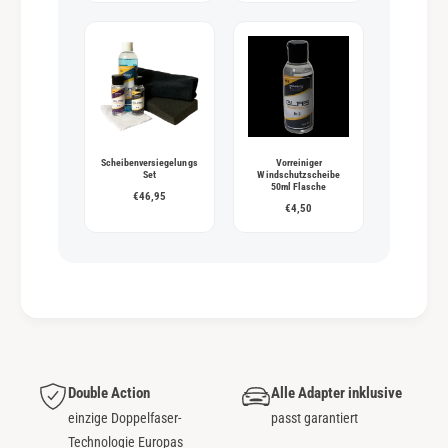
Scheibenversiegelungs
Vorreiniger
Set
Windschutzscheibe
50ml Flasche
€46,95
€4,50
Double Action
Alle Adapter inklusive
einzige Doppelfaser-
passt garantiert
Technologie Europas