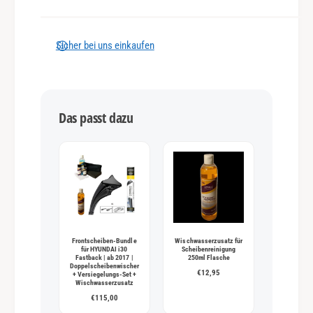
l
u
n
Sicher bei uns einkaufen
g
s
m
Das passt dazu
e
t
h
o
d
e
n
Frontscheiben-Bundle
Wischwasserzusatz für
für HYUNDAI i30
Scheibenreinigung
Fastback | ab 2017 |
250ml Flasche
Doppelscheibenwischer
€12,95
+ Versiegelungs-Set +
Wischwasserzusatz
€115,00