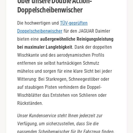
Über unsere Double Action-
b
s
e
Doppelscheibenwischer
c
h
e
Die hochwertigen und
TÜV-geprüften
i
Doppelscheibenwischer
für den JAGUAR Daimler
b
bieten eine
außergewöhnliche Reinigungsleistung
e
bei maximaler Langlebigkeit
. Dank der doppelten
Wischkante und des aerodynamischen Profils
entfernen sie selbst hartnäckigen Schmutz
mühelos und sorgen für eine klare Sicht bei jeder
Witterung: Bei Starkregen, Schneegestöber oder
auf staubigen Pisten verhindern die Doppel-
Wischblätter das Entstehen von Schlieren oder
Rückständen.
Unser Kundenservice steht Ihnen jederzeit zur
Verfügung, um sicherzustellen, dass Sie die
passenden Scheibenwischer für Ihr Fahrzeug finden.