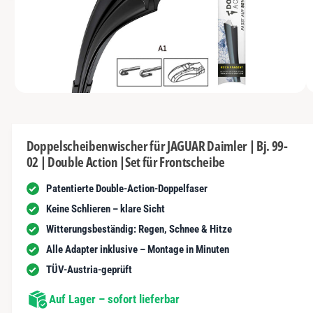
s
I
y
m
N
t
G
p
G
n
E
a
e
N
u
u
s
n
s
c
i
vo
1
M
1
/
n
1
h
e
n
d
ä
i
d
e
f
Doppelscheibenwischer für JAGUAR Daimler | Bj. 99-
n
e
02 | Double Action |Set für Frontscheibe
1
t
r
i
n
Patentierte Double-Action-Doppelfaser
G
M
o
a
Keine Schlieren – klare Sicht
d
a
l
Witterungsbeständig: Regen, Schnee & Hitze
l
ö
e
Alle Adapter inklusive – Montage in Minuten
f
r
f
TÜV-Austria-geprüft
n
i
e
n
Auf Lager – sofort lieferbar
e