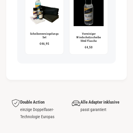
Scheibenversiegelungs
Vorreiniger
Set
Windschutzscheibe
50ml Flasche
€46,95
€4,50
Double Action
Alle Adapter inklusive
einzige Doppelfaser-
passt garantiert
Technologie Europas