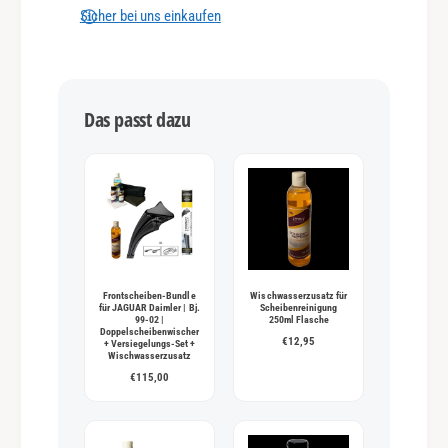
n
Sicher bei uns einkaufen
g
s
m
Das passt dazu
e
t
h
o
d
e
n
Frontscheiben-Bundle
Wischwasserzusatz für
für JAGUAR Daimler | Bj.
Scheibenreinigung
99-02 |
250ml Flasche
Doppelscheibenwischer
€12,95
+ Versiegelungs-Set +
Wischwasserzusatz
€115,00