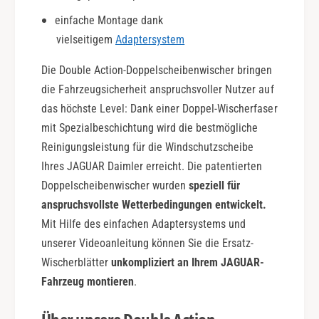
i
l
einfache Montage dank
o
e
n
vielseitigem
Adaptersystem
A
|
c
S
Die Double Action-Doppelscheibenwischer bringen
t
e
i
die Fahrzeugsicherheit anspruchsvoller Nutzer auf
t
o
das höchste Level: Dank einer Doppel-Wischerfaser
f
n
mit Spezialbeschichtung wird die bestmögliche
ü
|
Reinigungsleistung für die Windschutzscheibe
r
S
F
Ihres JAGUAR Daimler erreicht. Die patentierten
e
r
t
Doppelscheibenwischer wurden
speziell für
o
f
anspruchsvollste Wetterbedingungen entwickelt.
n
ü
Mit Hilfe des einfachen Adaptersystems und
t
r
s
unserer Videoanleitung können Sie die Ersatz-
F
c
r
Wischerblätter
unkompliziert an Ihrem JAGUAR-
h
o
Fahrzeug montieren
.
e
n
i
t