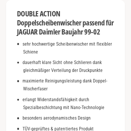
D
r
a
DOUBLE ACTION
|
i
B
m
Doppelscheibenwischer passend für
j
l
JAGUAR Daimler Baujahr 99-02
.
e
9
r
sehr hochwertige Scheibenwischer mit flexibler
9
|
-
Schiene
B
0
j
dauerhaft klare Sicht ohne Schlieren dank
2
.
|
gleichmäßiger Verteilung der Druckpunkte
9
D
9
maximierte Reinigungsleistung dank Doppel-
o
-
Wischerfaser
u
0
b
2
erlangt Widerstandsfähigkeit durch
l
|
Spezialbeschichtung mit Nano-Technologie
e
D
A
o
besonders aerodynamisches Design
c
u
t
TÜV-geprüftes & patentiertes Produkt
b