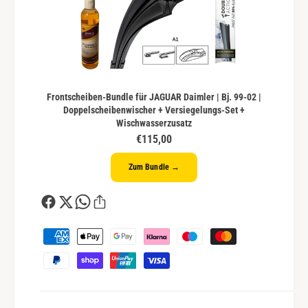
Frontscheiben-Bundle für JAGUAR Daimler | Bj. 99-02 |
Doppelscheibenwischer + Versiegelungs-Set +
Wischwasserzusatz
€115,00
Zum Bundle →
Z
a
h
l
u