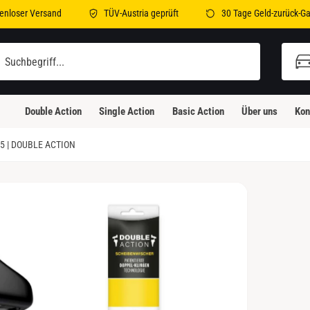
enloser Versand
TÜV-Austria geprüft
30 Tage Geld-zurück-Ga
Double Action
Single Action
Basic Action
Über uns
Kon
5 | DOUBLE ACTION