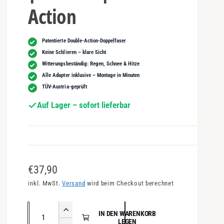
Action
Patentierte Double-Action-Doppelfaser
Keine Schlieren – klare Sicht
Witterungsbeständig: Regen, Schnee & Hitze
Alle Adapter inklusive – Montage in Minuten
TÜV-Austria-geprüft
Auf Lager – sofort lieferbar
N
€37,90
o
inkl. MwSt.
Versand
wird beim Checkout berechnet
r
A
E
IN DEN WARENKORB
m
n
LEGEN