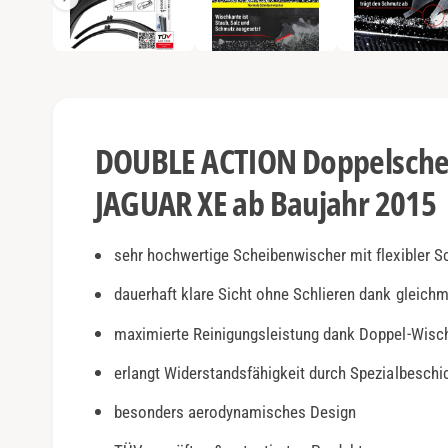
e
e
n
1
a
i
n
n
M
o
s
d
a
i
l
DOUBLE ACTION Doppelschei
ö
c
f
f
JAGUAR XE ab Baujahr 2015
h
n
e
t
n
v
sehr hochwertige Scheibenwischer mit flexibler S
e
dauerhaft klare Sicht ohne Schlieren dank gleich
r
maximierte Reinigungsleistung dank Doppel-Wisc
f
ü
erlangt Widerstandsfähigkeit durch Spezialbesch
g
besonders aerodynamisches Design
b