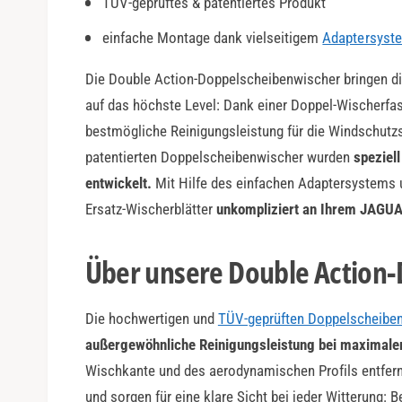
TÜV-geprüftes & patentiertes Produkt
a
r
einfache Montage dank vielseitigem
Adaptersyst
Die Double Action-Doppelscheibenwischer bringen di
auf das höchste Level: Dank einer Doppel-Wischerfas
bestmögliche Reinigungsleistung für die Windschutz
patentierten Doppelscheibenwischer wurden
speziel
entwickelt.
Mit Hilfe des einfachen Adaptersystems 
Ersatz-Wischerblätter
unkompliziert an Ihrem JAGU
Über unsere Double Action
Die hochwertigen und
TÜV-geprüften Doppelscheibe
außergewöhnliche Reinigungsleistung bei maximaler
Wischkante und des aerodynamischen Profils entfer
und sorgen für eine klare Sicht bei jeder Witterung: 