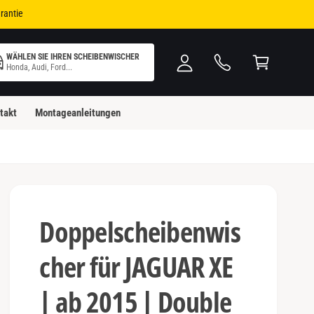
i
W
rantie
n
ar
l
e
WÄHLEN SIE IHREN SCHEIBENWISCHER
o
n
Honda, Audi, Ford...
g
k
g
o
takt
Montageanleitungen
e
rb
n
Doppelscheibenwis
cher für JAGUAR XE
| ab 2015 | Double