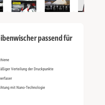
e
n
2
i
n
M
o
d
a
l
benwischer passend für
ö
f
f
n
e
n
chiene
mäßiger Verteilung der Druckpunkte
herfaser
ichtung mit Nano-Technologie