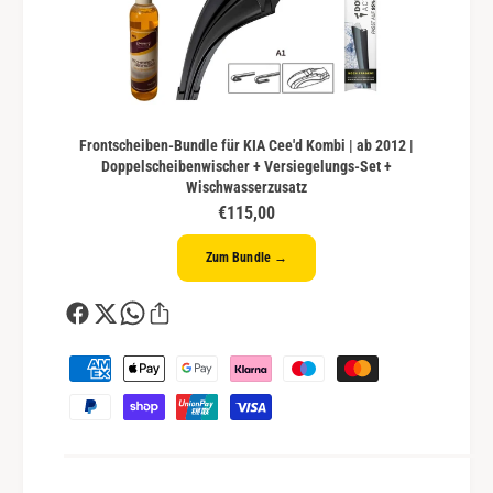
Frontscheiben-Bundle für KIA Cee'd Kombi | ab 2012 |
Doppelscheibenwischer + Versiegelungs-Set +
Wischwasserzusatz
€115,00
Zum Bundle →
Z
a
h
l
u