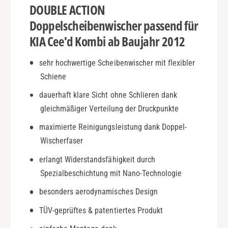
DOUBLE ACTION
o
3
m
9
Doppelscheibenwischer passend für
b
;
KIA Cee'd Kombi ab Baujahr 2012
i
d
|
K
sehr hochwertige Scheibenwischer mit flexibler
a
o
b
Schiene
m
2
b
dauerhaft klare Sicht ohne Schlieren dank
0
i
1
gleichmäßiger Verteilung der Druckpunkte
|
2
a
maximierte Reinigungsleistung dank Doppel-
|
b
Wischerfaser
D
2
o
0
erlangt Widerstandsfähigkeit durch
u
1
Spezialbeschichtung mit Nano-Technologie
b
2
l
|
besonders aerodynamisches Design
e
D
A
TÜV-geprüftes & patentiertes Produkt
o
c
u