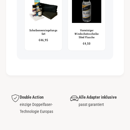
Scheibenversiegelungs
Vorreiniger
Set
Windschutzscheibe
50ml Flasche
€46,95
€4,50
Double Action
Alle Adapter inklusive
einzige Doppelfaser-
passt garantiert
Technologie Europas