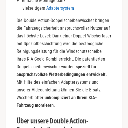
einfache Montage dank
t
b
i
vielseitigem
Adaptersystem
l
o
e
n
Die Double Action-Doppelscheibenwischer bringen
A
c
die Fahrzeugsicherheit anspruchsvoller Nutzer auf
t
das höchste Level: Dank einer Doppel-Wischerfaser
i
mit Spezialbeschichtung wird die bestmögliche
o
Reinigungsleistung für die Windschutzscheibe
n
Ihres KIA Cee'd Kombi erreicht. Die patentierten
Doppelscheibenwischer wurden
speziell für
anspruchsvollste Wetterbedingungen entwickelt.
Mit Hilfe des einfachen Adaptersystems und
unserer Videoanleitung können Sie die Ersatz-
Wischerblätter
unkompliziert an Ihrem KIA-
Fahrzeug montieren
.
Über unsere Double Action-