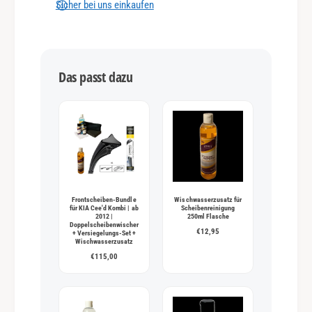
n
Sicher bei uns einkaufen
g
s
m
Das passt dazu
e
t
h
o
d
e
n
Frontscheiben-Bundle
Wischwasserzusatz für
für KIA Cee'd Kombi | ab
Scheibenreinigung
2012 |
250ml Flasche
Doppelscheibenwischer
€12,95
+ Versiegelungs-Set +
Wischwasserzusatz
€115,00