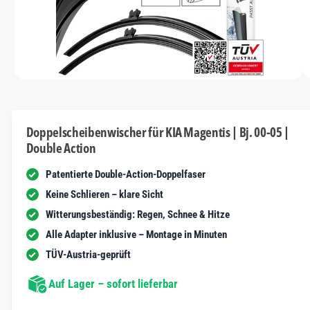
N
t
y
m
G
n
E
p
G
N
u
a
e
n
u
s
i
vo
1
M
s
c
1
/
n
2
e
n
h
d
i
d
ä
e
Doppelscheibenwischer für KIA Magentis | Bj. 00-05 |
n
e
f
Double Action
1
r
i
t
n
Patentierte Double-Action-Doppelfaser
G
M
o
a
Keine Schlieren – klare Sicht
d
a
l
Witterungsbeständig: Regen, Schnee & Hitze
l
ö
e
Alle Adapter inklusive – Montage in Minuten
f
r
f
TÜV-Austria-geprüft
n
i
e
n
Auf Lager – sofort lieferbar
e
a