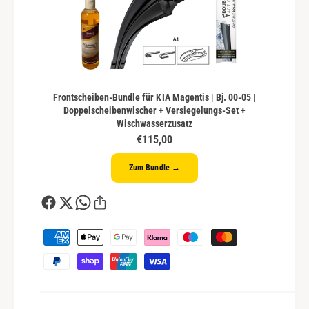
Frontscheiben-Bundle für KIA Magentis | Bj. 00-05 |
Doppelscheibenwischer + Versiegelungs-Set +
Wischwasserzusatz
€115,00
Zum Bundle →
Z
a
h
l
u