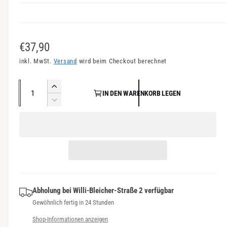
n
s
i
N
€37,90
c
o
inkl. MwSt.
Versand
wird beim Checkout berechnet
h
r
t
A
E
v
IN DEN WARENKORB LEGEN
m
n
r
V
e
a
h
z
e
r
ö
r
a
l
f
h
r
h
e
e
ü
i
l
d
n
g
r
i
g
b
P
e
e
a
M
Abholung bei
Willi-Bleicher-Straße 2
verfügbar
r
r
e
r
Gewöhnlich fertig in 24 Stunden
e
e
n
d
Shop-Informationen anzeigen
g