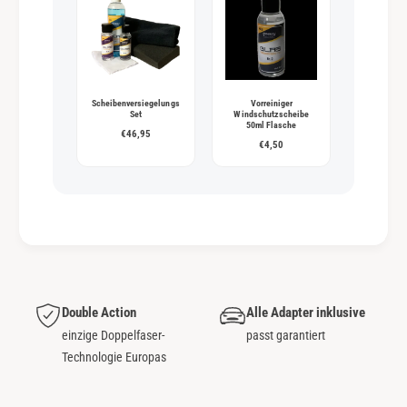
Scheibenversiegelungs
Vorreiniger
Set
Windschutzscheibe
50ml Flasche
€46,95
€4,50
Double Action
Alle Adapter inklusive
einzige Doppelfaser-
passt garantiert
Technologie Europas