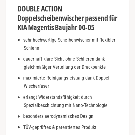
B
n
DOUBLE ACTION
j
t
.
i
Doppelscheibenwischer passend für
0
s
KIA Magentis Baujahr 00-05
0
|
-
B
sehr hochwertige Scheibenwischer mit flexibler
0
j
5
Schiene
.
|
0
dauerhaft klare Sicht ohne Schlieren dank
D
0
o
gleichmäßiger Verteilung der Druckpunkte
-
u
0
maximierte Reinigungsleistung dank Doppel-
b
5
Wischerfaser
l
|
e
D
erlangt Widerstandsfähigkeit durch
A
o
Spezialbeschichtung mit Nano-Technologie
c
u
t
b
besonders aerodynamisches Design
i
l
o
TÜV-geprüftes & patentiertes Produkt
e
n
A