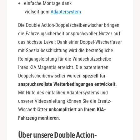
einfache Montage dank
c
vielseitigem
Adaptersystem
t
i
Die Double Action-Doppelscheibenwischer bringen
o
n
die Fahrzeugsicherheit anspruchsvoller Nutzer auf
das höchste Level: Dank einer Doppel-Wischerfaser
mit Spezialbeschichtung wird die bestmögliche
Reinigungsleistung für die Windschutzscheibe
Ihres KIA Magentis erreicht. Die patentierten
Doppelscheibenwischer wurden
speziell für
anspruchsvollste Wetterbedingungen entwickelt.
Mit Hilfe des einfachen Adaptersystems und
unserer Videoanleitung können Sie die Ersatz-
Wischerblätter
unkompliziert an Ihrem KIA-
Fahrzeug montieren
.
Über unsere Double Action-