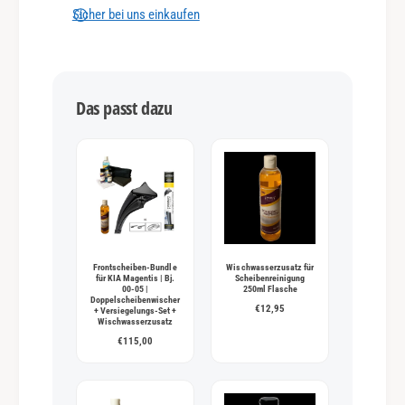
n
Sicher bei uns einkaufen
g
s
m
Das passt dazu
e
t
h
o
d
e
n
Frontscheiben-Bundle
Wischwasserzusatz für
für KIA Magentis | Bj.
Scheibenreinigung
00-05 |
250ml Flasche
Doppelscheibenwischer
€12,95
+ Versiegelungs-Set +
Wischwasserzusatz
€115,00