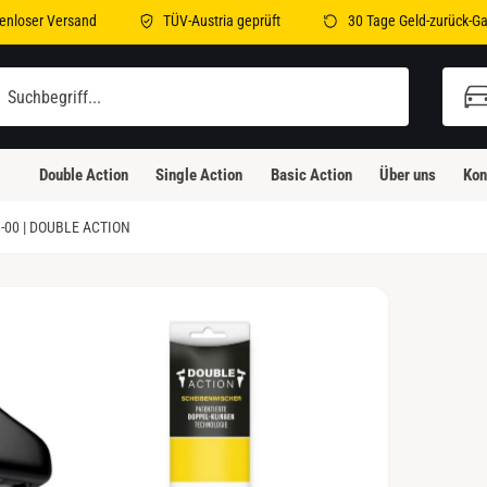
enloser Versand
TÜV-Austria geprüft
30 Tage Geld-zurück-Ga
illi-Bleicher-Straße 2
illi-Bleicher-Straße 2
Double Action
Single Action
Basic Action
Über uns
Kon
3230 Kirchheim unter Teck
eutschland
-00 | DOUBLE ACTION
Abholung verfügbar, Gewöhnlich fertig in 24
Stunden