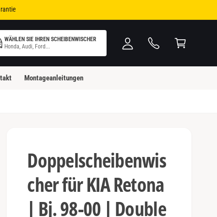
i
W
rantie
n
ar
l
e
WÄHLEN SIE IHREN SCHEIBENWISCHER
o
n
Honda, Audi, Ford...
g
k
g
o
takt
Montageanleitungen
e
rb
n
Doppelscheibenwis
cher für KIA Retona
| Bj. 98-00 | Double