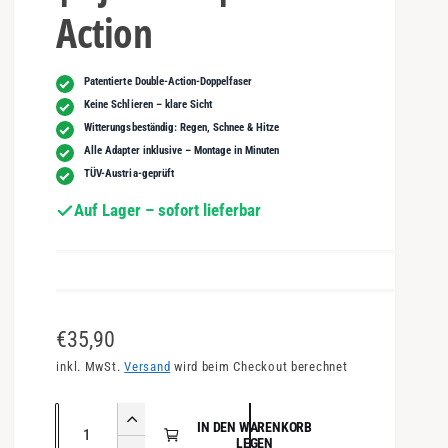
Action
Patentierte Double-Action-Doppelfaser
Keine Schlieren – klare Sicht
Witterungsbeständig: Regen, Schnee & Hitze
Alle Adapter inklusive – Montage in Minuten
TÜV-Austria-geprüft
Auf Lager – sofort lieferbar
N
€35,90
o
inkl. MwSt.
Versand
wird beim Checkout berechnet
r
A
E
IN DEN WARENKORB
m
n
LEGEN