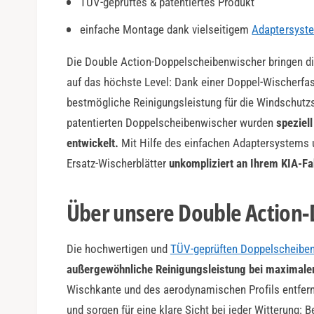
TÜV-geprüftes & patentiertes Produkt
a
r
einfache Montage dank vielseitigem
Adaptersyst
Die Double Action-Doppelscheibenwischer bringen di
auf das höchste Level: Dank einer Doppel-Wischerfas
bestmögliche Reinigungsleistung für die Windschutzs
patentierten Doppelscheibenwischer wurden
speziel
entwickelt.
Mit Hilfe des einfachen Adaptersystems 
Ersatz-Wischerblätter
unkompliziert an Ihrem KIA-F
Über unsere Double Action
Die hochwertigen und
TÜV-geprüften Doppelscheibe
außergewöhnliche Reinigungsleistung bei maximaler
Wischkante und des aerodynamischen Profils entfer
und sorgen für eine klare Sicht bei jeder Witterung: 