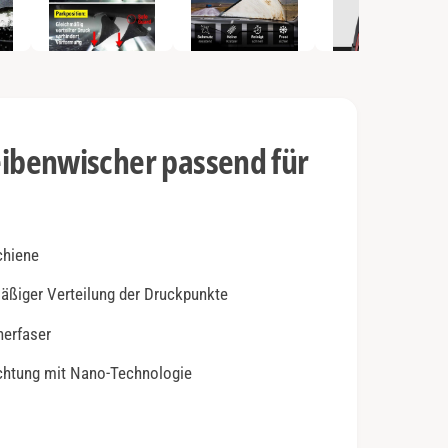
e
n
2
i
n
M
o
d
a
l
benwischer passend für
ö
f
f
n
e
n
chiene
mäßiger Verteilung der Druckpunkte
herfaser
ichtung mit Nano-Technologie