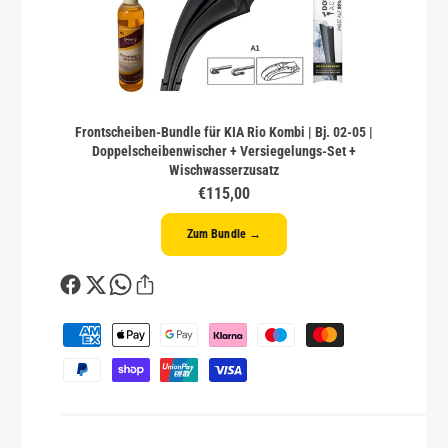
Frontscheiben-Bundle für KIA Rio Kombi | Bj. 02-05 |
Doppelscheibenwischer + Versiegelungs-Set +
Wischwasserzusatz
€115,00
Zum Bundle →
Z
a
h
l
u