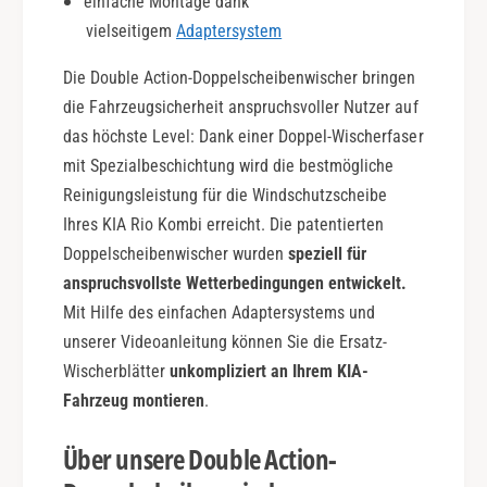
einfache Montage dank
c
vielseitigem
Adaptersystem
t
i
Die Double Action-Doppelscheibenwischer bringen
o
n
die Fahrzeugsicherheit anspruchsvoller Nutzer auf
das höchste Level: Dank einer Doppel-Wischerfaser
mit Spezialbeschichtung wird die bestmögliche
Reinigungsleistung für die Windschutzscheibe
Ihres KIA Rio Kombi erreicht. Die patentierten
Doppelscheibenwischer wurden
speziell für
anspruchsvollste Wetterbedingungen entwickelt.
Mit Hilfe des einfachen Adaptersystems und
unserer Videoanleitung können Sie die Ersatz-
Wischerblätter
unkompliziert an Ihrem KIA-
Fahrzeug montieren
.
Über unsere Double Action-