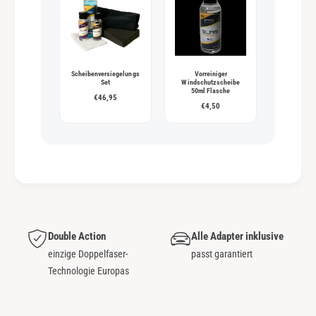
Scheibenversiegelungs
Vorreiniger
Set
Windschutzscheibe
50ml Flasche
€46,95
€4,50
Double Action
Alle Adapter inklusive
einzige Doppelfaser-
passt garantiert
Technologie Europas