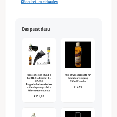
n
Sicher bei uns einkaufen
g
s
m
Das passt dazu
e
t
h
o
d
e
n
Frontscheiben-Bundle
Wischwasserzusatz für
für KIA Rio Kombi | Bj.
Scheibenreinigung
02-05 |
250ml Flasche
Doppelscheibenwischer
€12,95
+ Versiegelungs-Set +
Wischwasserzusatz
€115,00