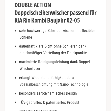
DOUBLE ACTION
j
m
.
b
Doppelscheibenwischer passend für
0
i
KIA Rio Kombi Baujahr 02-05
2
|
-
B
sehr hochwertige Scheibenwischer mit flexibler
0
j
5
Schiene
.
|
0
dauerhaft klare Sicht ohne Schlieren dank
D
2
o
gleichmäßiger Verteilung der Druckpunkte
-
u
0
maximierte Reinigungsleistung dank Doppel-
b
5
Wischerfaser
l
|
e
D
erlangt Widerstandsfähigkeit durch
A
o
Spezialbeschichtung mit Nano-Technologie
c
u
t
b
besonders aerodynamisches Design
i
l
o
TÜV-geprüftes & patentiertes Produkt
e
n
A